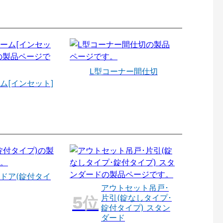
L型コーナー間仕切
ム[インセット]
ドア(錠付タイ
アウトセット吊戸･
片引(錠なしタイプ･
錠付タイプ) スタン
ダード