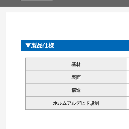
製品仕様
基材
表面
構造
ホルムアルデヒド規制