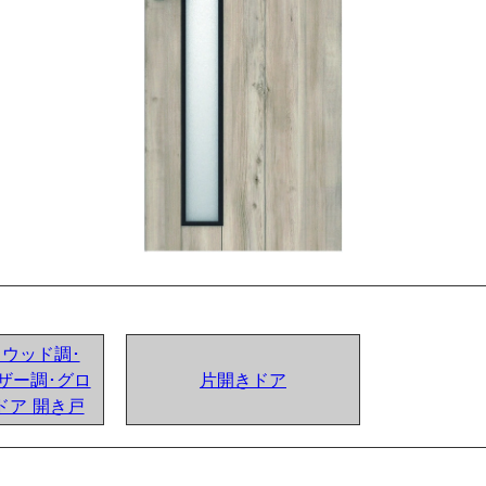
ンドウッド調･
ザー調･グロ
片開きドア
ドア 開き戸