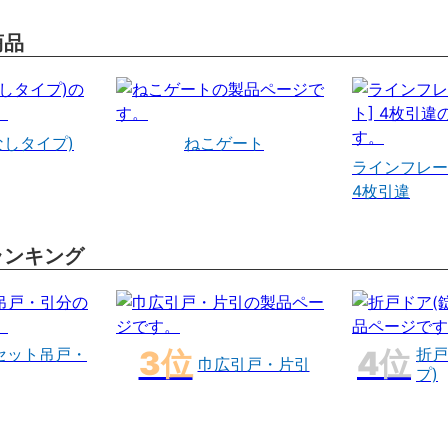
商品
なしタイプ)
ねこゲート
ラインフレー
4枚引違
ランキング
セット吊戸・
折戸
巾広引戸・片引
プ)