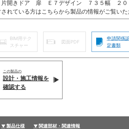
 片開きドア 扉 Ｅ７デザイン ７３５幅 ２
討されている方はこちらから製品の情報がご覧いた
BIM用テク
申請関係
図面PDF
スチャー
定書類
この製品の
設計・施工情報を
確認する
製品仕様
関連部材・関連情報