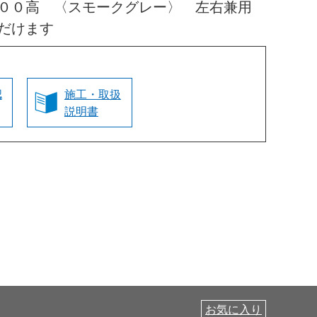
０００高 〈スモークグレー〉 左右兼用
だけます
認
施工・取扱
説明書
お気に入り