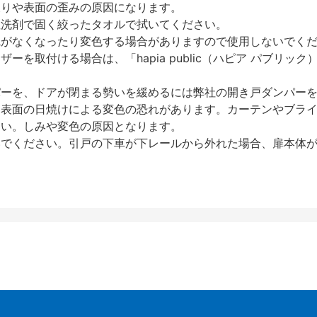
反りや表面の歪みの原因になります。
性洗剤で固く絞ったタオルで拭いてください。
艶がなくなったり変色する場合がありますので使用しないでく
を取付ける場合は、「hapia public（ハピア パブリ
パーを、ドアが閉まる勢いを緩めるには弊社の開き戸ダンパー
、表面の日焼けによる変色の恐れがあります。カーテンやブラ
さい。しみや変色の原因となります。
いでください。引戸の下車が下レールから外れた場合、扉本体