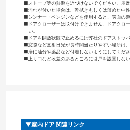
■ストーブ等の熱源を近づけないでください。扉
■汚れが付いた場合は、乾拭きもしくは薄めた中
■シンナー・ベンジンなどを使用すると、表面の
■ドアクローザーは取付けできません。ドアクローザー
い。
■ドアを開放状態で止めるには弊社のドアストッ
■窓際など直射日光が長時間当たりやすい場所は
■扉に油分や薬品など付着しないようにしてくだ
■上り口など段差のあるところに引戸を設置しな
室内ドア 関連リンク