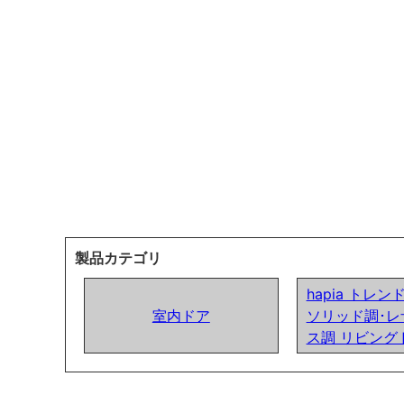
製品カテゴリ
hapia トレ
室内ドア
ソリッド調･レ
ス調 リビング