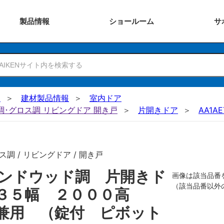
製品
情報
ショー
ルーム
サ
N
建材製品情報
室内ドア
ー調･グロス調 リビングドア 開き戸
片開きドア
AA1AE
調 / リビングドア / 開き戸
ンドウッド調 片開きド
画像は該当品番
（該当品番以外
７３５幅 ２０００高
兼用 （錠付 ピボット