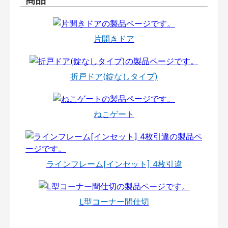
片開きドア
折戸ドア(錠なしタイプ)
ねこゲート
ラインフレーム[インセット] 4枚引違
L型コーナー間仕切