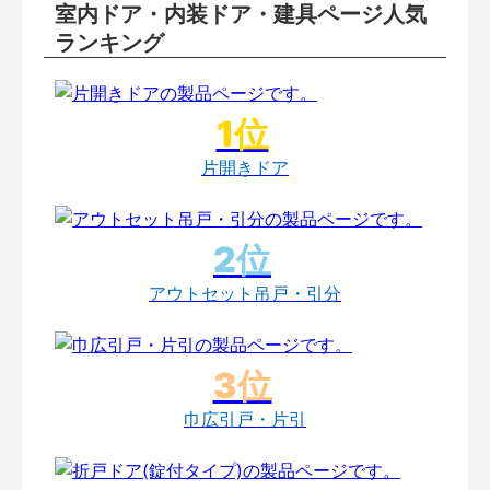
室内ドア・内装ドア・建具ページ人気
ランキング
片開きドア
アウトセット吊戸・引分
巾広引戸・片引