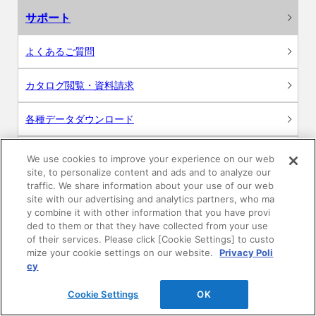
サポート
よくあるご質問
カタログ閲覧・資料請求
各種データダウンロード
WEB見積・各種シミュレーション
We use cookies to improve your experience on our web
site, to personalize content and ads and to analyze our
traffic. We share information about your use of our web
交換用部品の購入
site with our advertising and analytics partners, who ma
y combine it with other information that you have provi
修理・点検
ded to them or that they have collected from your use
of their services. Please click [Cookie Settings] to custo
mize your cookie settings on our website.
Privacy Poli
お問い合わせ
cy
ログイン
Cookie Settings
OK