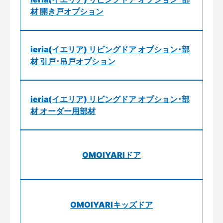
材 開き戸オプション
ieria(イエリア) リビングドア オプション･部
材 引戸･吊戸オプション
ieria(イエリア) リビングドア オプション･部
材 オーダー用部材
OMOIYARIドア
OMOIYARIキッズドア