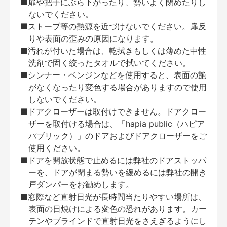
■扉や把手にぶら下がったり、勢いよく閉めたりし
ないでください。
■ストーブ等の熱源を近づけないでください。扉反
りや表面の歪みの原因になります。
■汚れが付いた場合は、乾拭きもしくは薄めた中性
洗剤で固く絞ったタオルで拭いてください。
■シンナー・ベンジンなどを使用すると、表面の艶
がなくなったり変色する場合がありますので使用
しないでください。
■ドアクローザーは取付けできません。ドアクロー
ザーを取付ける場合は、「hapia public（ハピア
パブリック）」のドアおよびドアクローザーをご
使用ください。
■ドアを開放状態で止めるには弊社のドアストッパ
ーを、ドアが閉まる勢いを緩めるには弊社の開き
戸ダンパーをお勧めします。
■窓際など直射日光が長時間当たりやすい場所は、
表面の日焼けによる変色の恐れがあります。カー
テンやブラインドで直射日光をさえぎるようにし