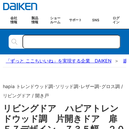
会社
製品
ショー
ログ
SNS
サポート
情報
情報
ルーム
イン
「ずっと ここちいいね」を実現する企業 DAIKEN
建
hapia トレンドウッド調･ソリッド調･レザー調･グロス調 /
リビングドア / 開き戸
リビングドア ハピアトレン
ドウッド調 片開きドア 扉