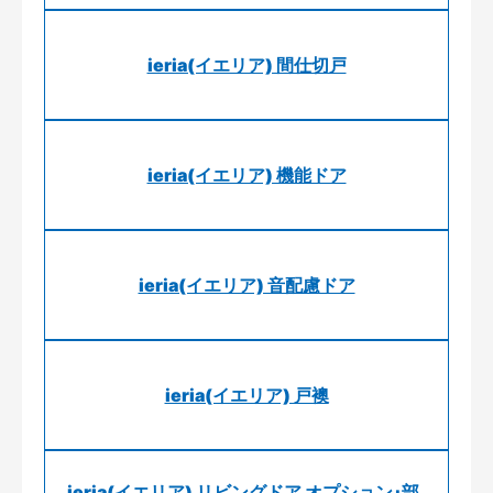
ieria(イエリア) 間仕切戸
ieria(イエリア) 機能ドア
ieria(イエリア) 音配慮ドア
ieria(イエリア) 戸襖
ieria(イエリア) リビングドア オプション･部