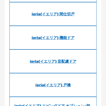
ieria(イエリア) 間仕切戸
ieria(イエリア) 機能ドア
ieria(イエリア) 音配慮ドア
ieria(イエリア) 戸襖
ieria(イエリア) リビングドア オプション･部