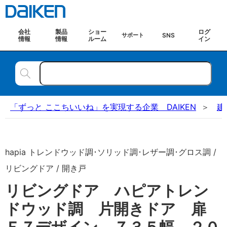
会社
製品
ショー
ログ
SNS
サポート
情報
情報
ルーム
イン
「ずっと ここちいいね」を実現する企業 DAIKEN
建
hapia トレンドウッド調･ソリッド調･レザー調･グロス調 /
リビングドア / 開き戸
リビングドア ハピアトレン
ドウッド調 片開きドア 扉