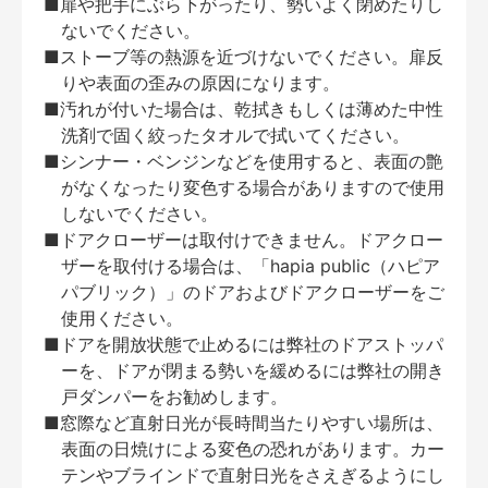
■扉や把手にぶら下がったり、勢いよく閉めたりし
ないでください。
■ストーブ等の熱源を近づけないでください。扉反
りや表面の歪みの原因になります。
■汚れが付いた場合は、乾拭きもしくは薄めた中性
洗剤で固く絞ったタオルで拭いてください。
■シンナー・ベンジンなどを使用すると、表面の艶
がなくなったり変色する場合がありますので使用
しないでください。
■ドアクローザーは取付けできません。ドアクロー
ザーを取付ける場合は、「hapia public（ハピア
パブリック）」のドアおよびドアクローザーをご
使用ください。
■ドアを開放状態で止めるには弊社のドアストッパ
ーを、ドアが閉まる勢いを緩めるには弊社の開き
戸ダンパーをお勧めします。
■窓際など直射日光が長時間当たりやすい場所は、
表面の日焼けによる変色の恐れがあります。カー
テンやブラインドで直射日光をさえぎるようにし