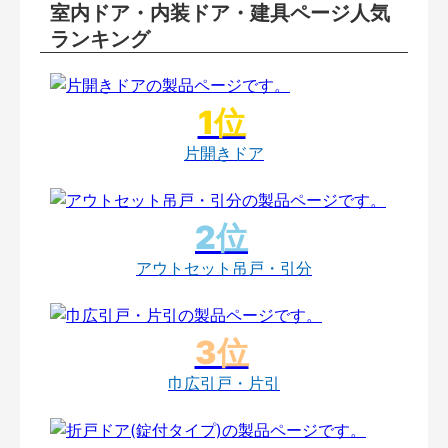
室内ドア・内装ドア・建具ページ人気
ランキング
片開きドア
アウトセット吊戸・引分
巾広引戸・片引