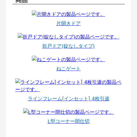
片開きドア
折戸ドア(錠なしタイプ)
ねこゲート
ラインフレーム[インセット] 4枚引違
L型コーナー間仕切