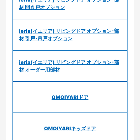
材 開き戸オプション
ieria(イエリア) リビングドア オプション･部
材 引戸･吊戸オプション
ieria(イエリア) リビングドア オプション･部
材 オーダー用部材
OMOIYARIドア
OMOIYARIキッズドア