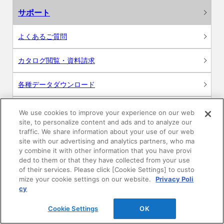
サポート
よくあるご質問
カタログ閲覧・資料請求
各種データダウンロード
WEB見積・各種シミュレーション
We use cookies to improve your experience on our web
site, to personalize content and ads and to analyze our
traffic. We share information about your use of our web
交換用部品の購入
site with our advertising and analytics partners, who ma
y combine it with other information that you have provi
修理・点検
ded to them or that they have collected from your use
of their services. Please click [Cookie Settings] to custo
mize your cookie settings on our website.
Privacy Poli
お問い合わせ
cy
ログイン
Cookie Settings
OK