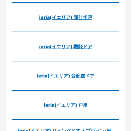
ieria(イエリア) 間仕切戸
ieria(イエリア) 機能ドア
ieria(イエリア) 音配慮ドア
ieria(イエリア) 戸襖
ieria(イエリア) リビングドア オプション･部