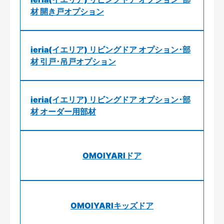
材 開き戸オプション
ieria(イエリア) リビングドア オプション･部
材 引戸･吊戸オプション
ieria(イエリア) リビングドア オプション･部
材 オーダー用部材
OMOIYARIドア
OMOIYARIキッズドア