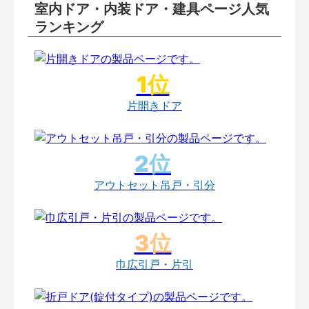
室内ドア・内装ドア・建具ページ人気
ランキング
片開きドア
アウトセット吊戸・引分
巾広引戸・片引