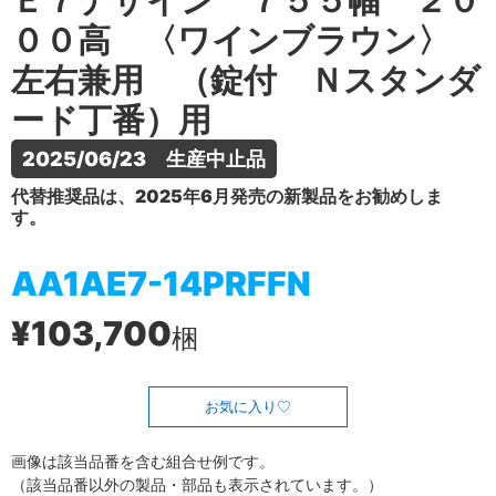
Ｅ７デザイン ７５５幅 ２０
００高 〈ワインブラウン〉
左右兼用 （錠付 Ｎスタンダ
ード丁番）用
2025/06/23　生産中止品
代替推奨品は、2025年6月発売の新製品をお勧めしま
す。
AA1AE7-14PRFFN
¥103,700
梱
お気に入り
画像は該当品番を含む組合せ例です。
（該当品番以外の製品・部品も表示されています。）