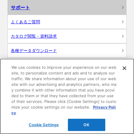
サポート
よくあるご質問
カタログ閲覧・資料請求
各種データダウンロード
WEB見積・各種シミュレーション
We use cookies to improve your experience on our web
site, to personalize content and ads and to analyze our
traffic. We share information about your use of our web
交換用部品の購入
site with our advertising and analytics partners, who ma
y combine it with other information that you have provi
修理・点検
ded to them or that they have collected from your use
of their services. Please click [Cookie Settings] to custo
mize your cookie settings on our website.
Privacy Poli
お問い合わせ
cy
ログイン
Cookie Settings
OK