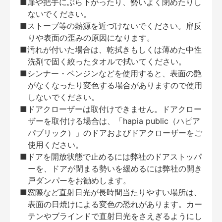
■扉や把手にぶら下がったり、勢いよく閉めたりし
ないでください。
■ストーブ等の熱源を近づけないでください。扉反
りや表面の歪みの原因になります。
■汚れが付いた場合は、乾拭きもしくは薄めた中性
洗剤で固く絞ったタオルで拭いてください。
■シンナー・ベンジンなどを使用すると、表面の艶
がなくなったり変色する場合がありますので使用
しないでください。
■ドアクローザーは取付けできません。ドアクロー
ザーを取付ける場合は、「hapia public（ハピア
パブリック）」のドアおよびドアクローザーをご
使用ください。
■ドアを開放状態で止めるには弊社のドアストッパ
ーを、ドアが閉まる勢いを緩めるには弊社の開き
戸ダンパーをお勧めします。
■窓際など直射日光が長時間当たりやすい場所は、
表面の日焼けによる変色の恐れがあります。カー
テンやブラインドで直射日光をさえぎるようにし