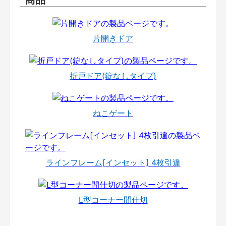
片開きドア
折戸ドア(錠なしタイプ)
ねこゲート
ラインフレーム[インセット] 4枚引違
L型コーナー間仕切