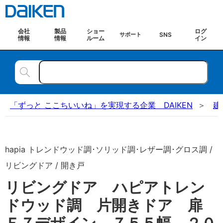
会社
製品
ショー
ログ
SNS
サポート
情報
情報
ルーム
イン
「ずっと ここちいいね」を実現する企業 DAIKEN
建
hapia トレンドウッド調･ソリッド調･レザー調･グロス調 /
リビングドア / 開き戸
リビングドア ハピアトレン
ドウッド調 片開きドア 扉