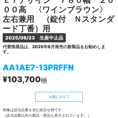
Ｅ７デザイン ７８０幅 ２０
００高 〈ワインブラウン〉
左右兼用 （錠付 Ｎスタンダ
ード丁番）用
2025/06/23　生産中止品
代替推奨品は、2025年6月発売の新製品をお勧めしま
す。
AA1AE7-13PRFFN
¥103,700
梱
お気に入り
画像は該当品番を含む組合せ例です。
（該当品番以外の製品・部品も表示されています。）