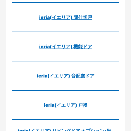
ieria(イエリア) 間仕切戸
ieria(イエリア) 機能ドア
ieria(イエリア) 音配慮ドア
ieria(イエリア) 戸襖
ieria(イエリア) リビングドア オプション･部