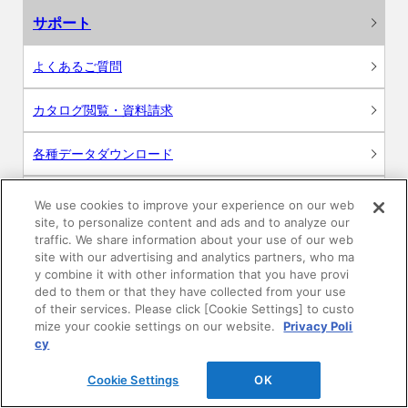
サポート
よくあるご質問
カタログ閲覧・資料請求
各種データダウンロード
WEB見積・各種シミュレーション
We use cookies to improve your experience on our web
site, to personalize content and ads and to analyze our
traffic. We share information about your use of our web
交換用部品の購入
site with our advertising and analytics partners, who ma
y combine it with other information that you have provi
修理・点検
ded to them or that they have collected from your use
of their services. Please click [Cookie Settings] to custo
mize your cookie settings on our website.
Privacy Poli
お問い合わせ
cy
ログイン
Cookie Settings
OK