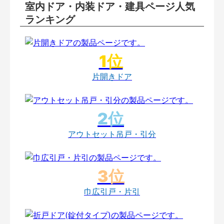
室内ドア・内装ドア・建具ページ人気
ランキング
片開きドア
アウトセット吊戸・引分
巾広引戸・片引