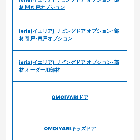
材 開き戸オプション
ieria(イエリア) リビングドア オプション･部
材 引戸･吊戸オプション
ieria(イエリア) リビングドア オプション･部
材 オーダー用部材
OMOIYARIドア
OMOIYARIキッズドア