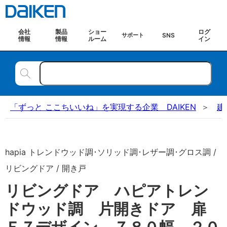
会社
製品
ショー
ログ
SNS
サポート
情報
情報
ルーム
イン
「ずっと ここちいいね」を実現する企業 DAIKEN
建
hapia トレンドウッド調･ソリッド調･レザー調･グロス調 /
リビングドア / 開き戸
リビングドア ハピアトレン
ドウッド調 片開きドア 扉