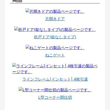
片開きドア
折戸ドア(錠なしタイプ)
ねこゲート
ラインフレーム[インセット] 4枚引違
L型コーナー間仕切