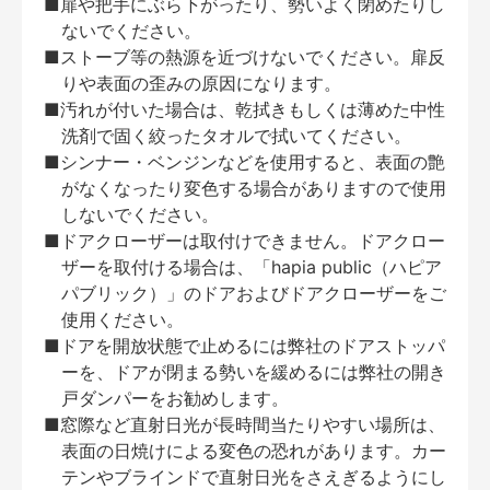
■扉や把手にぶら下がったり、勢いよく閉めたりし
ないでください。
■ストーブ等の熱源を近づけないでください。扉反
りや表面の歪みの原因になります。
■汚れが付いた場合は、乾拭きもしくは薄めた中性
洗剤で固く絞ったタオルで拭いてください。
■シンナー・ベンジンなどを使用すると、表面の艶
がなくなったり変色する場合がありますので使用
しないでください。
■ドアクローザーは取付けできません。ドアクロー
ザーを取付ける場合は、「hapia public（ハピア
パブリック）」のドアおよびドアクローザーをご
使用ください。
■ドアを開放状態で止めるには弊社のドアストッパ
ーを、ドアが閉まる勢いを緩めるには弊社の開き
戸ダンパーをお勧めします。
■窓際など直射日光が長時間当たりやすい場所は、
表面の日焼けによる変色の恐れがあります。カー
テンやブラインドで直射日光をさえぎるようにし