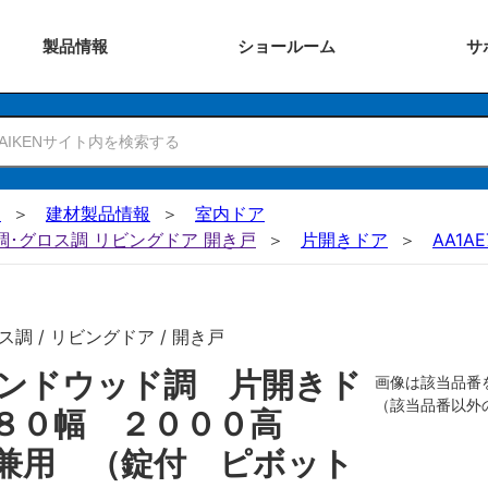
製品
情報
ショー
ルーム
サ
N
建材製品情報
室内ドア
ー調･グロス調 リビングドア 開き戸
片開きドア
AA1AE
調 / リビングドア / 開き戸
ンドウッド調 片開きド
画像は該当品番
（該当品番以外
７８０幅 ２０００高
兼用 （錠付 ピボット