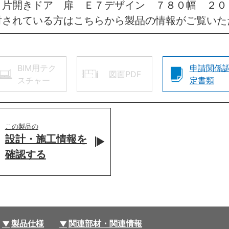
 片開きドア 扉 Ｅ７デザイン ７８０幅 ２
討されている方はこちらから製品の情報がご覧いた
BIM用テク
申請関係
図面PDF
スチャー
定書類
この製品の
設計・施工情報を
確認する
製品仕様
関連部材・関連情報