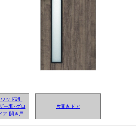
ンドウッド調･
ザー調･グロ
片開きドア
ドア 開き戸