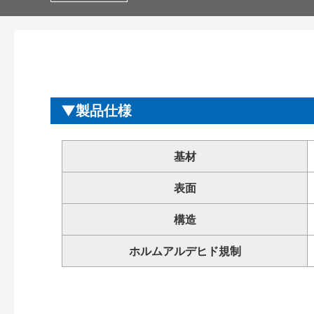
製品仕様
基材
表面
構造
ホルムアルデヒド規制