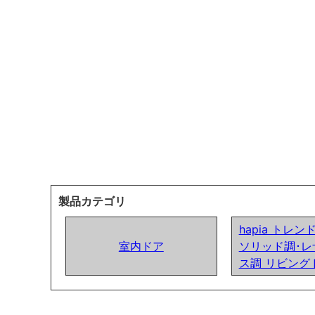
製品カテゴリ
hapia トレ
室内ドア
ソリッド調･レ
ス調 リビング