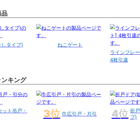
商品
なしタイプ)
ねこゲート
ラインフレー
4枚引違
ランキング
セット吊戸・
折戸
巾広引戸・片引
プ)