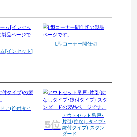
L型コーナー間仕切
ム[インセット]
ドア(錠付タイ
アウトセット吊戸･
片引(錠なしタイプ･
錠付タイプ) スタン
ダード