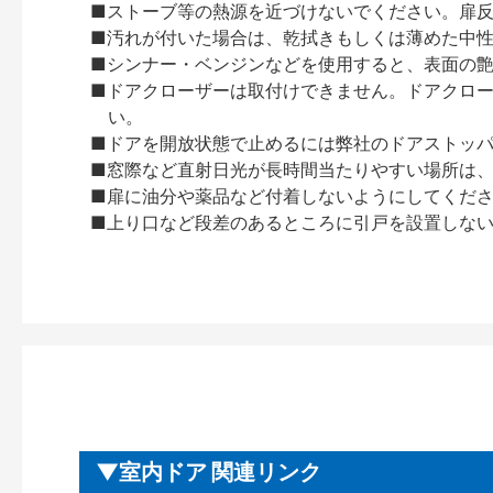
■ストーブ等の熱源を近づけないでください。扉
■汚れが付いた場合は、乾拭きもしくは薄めた中
■シンナー・ベンジンなどを使用すると、表面の
■ドアクローザーは取付けできません。ドアクローザー
い。
■ドアを開放状態で止めるには弊社のドアストッ
■窓際など直射日光が長時間当たりやすい場所は
■扉に油分や薬品など付着しないようにしてくだ
■上り口など段差のあるところに引戸を設置しな
室内ドア 関連リンク