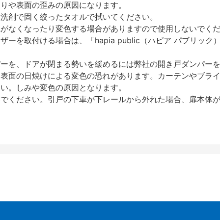
反りや表面の歪みの原因になります。
性洗剤で固く絞ったタオルで拭いてください。
艶がなくなったり変色する場合がありますので使用しないでく
を取付ける場合は、「hapia public（ハピア パブリ
パーを、ドアが閉まる勢いを緩めるには弊社の開き戸ダンパー
、表面の日焼けによる変色の恐れがあります。カーテンやブラ
さい。しみや変色の原因となります。
いでください。引戸の下車が下レールから外れた場合、扉本体