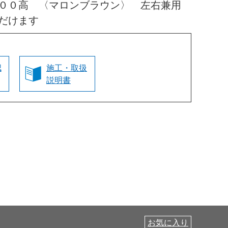
０００高 〈マロンブラウン〉 左右兼用
だけます
認
施工・取扱
説明書
お気に入り