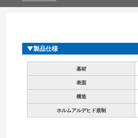
製品仕様
基材
表面
構造
ホルムアルデヒド規制