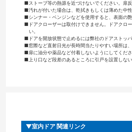
■ストーブ等の熱源を近づけないでください。扉
■汚れが付いた場合は、乾拭きもしくは薄めた中
■シンナー・ベンジンなどを使用すると、表面の
■ドアクローザーは取付けできません。ドアクローザー
い。
■ドアを開放状態で止めるには弊社のドアストッ
■窓際など直射日光が長時間当たりやすい場所は
■扉に油分や薬品など付着しないようにしてくだ
■上り口など段差のあるところに引戸を設置しな
室内ドア 関連リンク