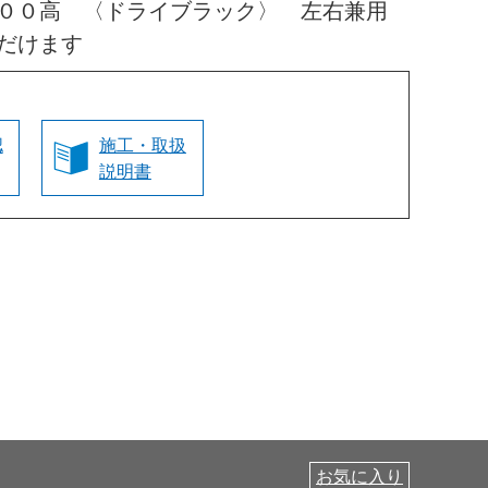
０００高 〈ドライブラック〉 左右兼用
だけます
認
施工・取扱
説明書
お気に入り