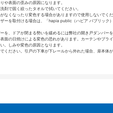
反りや表面の歪みの原因になります。
性洗剤で固く絞ったタオルで拭いてください。
艶がなくなったり変色する場合がありますので使用しないでく
を取付ける場合は、「hapia public（ハピア パブリ
パーを、ドアが閉まる勢いを緩めるには弊社の開き戸ダンパー
、表面の日焼けによる変色の恐れがあります。カーテンやブラ
さい。しみや変色の原因となります。
いでください。引戸の下車が下レールから外れた場合、扉本体