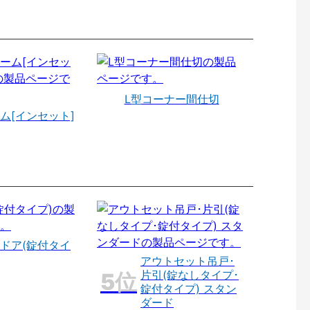
L型コーナー間仕切
ム[インセット]
ドア(錠付タイ
アウトセット吊戸･
片引(錠なしタイプ･
錠付タイプ) スタン
ダード