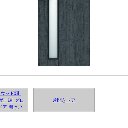
ンドウッド調･
ザー調･グロ
片開きドア
ドア 開き戸