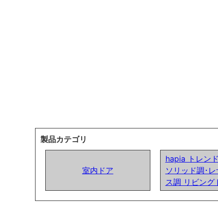
製品カテゴリ
hapia トレ
室内ドア
ソリッド調･レ
ス調 リビング