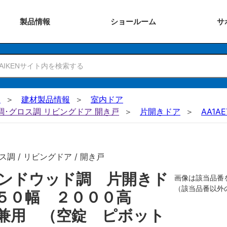
製品
情報
ショー
ルーム
サ
N
建材製品情報
室内ドア
ー調･グロス調 リビングドア 開き戸
片開きドア
AA1AE
調 / リビングドア / 開き戸
ンドウッド調 片開きド
画像は該当品番
（該当品番以外
８５０幅 ２０００高
兼用 （空錠 ピボット