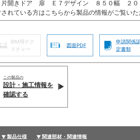
 片開きドア 扉 Ｅ７デザイン ８５０幅 ２
討されている方はこちらから製品の情報がご覧いた
BIM用テク
申請関係
図面PDF
スチャー
定書類
この製品の
設計・施工情報を
確認する
製品仕様
関連部材・関連情報