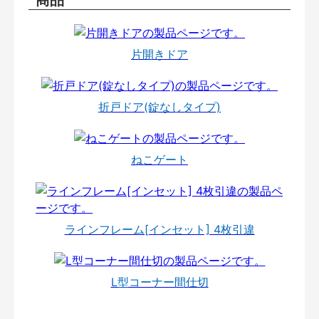
片開きドア
折戸ドア(錠なしタイプ)
ねこゲート
ラインフレーム[インセット] 4枚引違
L型コーナー間仕切