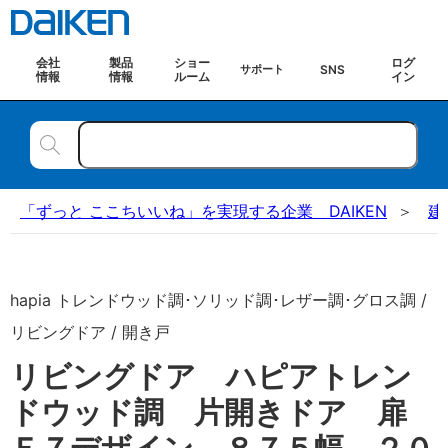
会社
製品
ショー
ログ
SNS
サポート
情報
情報
ルーム
イン
「ずっと ここちいいね」を実現する企業 DAIKEN
建
hapia トレンドウッド調･ソリッド調･レザー調･グロス調 /
リビングドア / 開き戸
リビングドア ハピアトレン
ドウッド調 片開きドア 扉