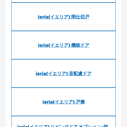
ieria(イエリア) 間仕切戸
ieria(イエリア) 機能ドア
ieria(イエリア) 音配慮ドア
ieria(イエリア) 戸襖
ieria(イエリア) リビングドア オプション･部