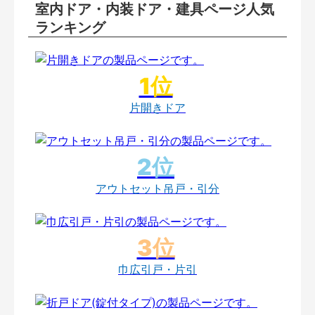
室内ドア・内装ドア・建具ページ人気
ランキング
片開きドア
アウトセット吊戸・引分
巾広引戸・片引