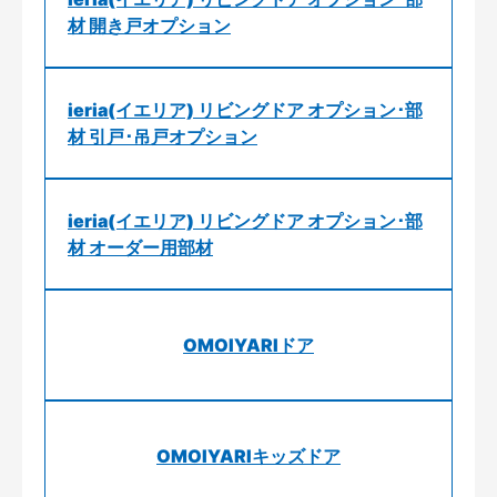
材 開き戸オプション
ieria(イエリア) リビングドア オプション･部
材 引戸･吊戸オプション
ieria(イエリア) リビングドア オプション･部
材 オーダー用部材
OMOIYARIドア
OMOIYARIキッズドア