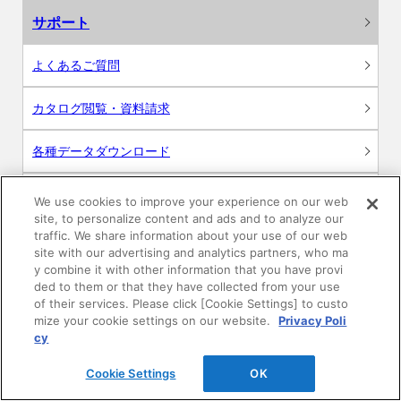
サポート
よくあるご質問
カタログ閲覧・資料請求
各種データダウンロード
WEB見積・各種シミュレーション
We use cookies to improve your experience on our web
site, to personalize content and ads and to analyze our
traffic. We share information about your use of our web
交換用部品の購入
site with our advertising and analytics partners, who ma
y combine it with other information that you have provi
修理・点検
ded to them or that they have collected from your use
of their services. Please click [Cookie Settings] to custo
mize your cookie settings on our website.
Privacy Poli
お問い合わせ
cy
ログイン
Cookie Settings
OK