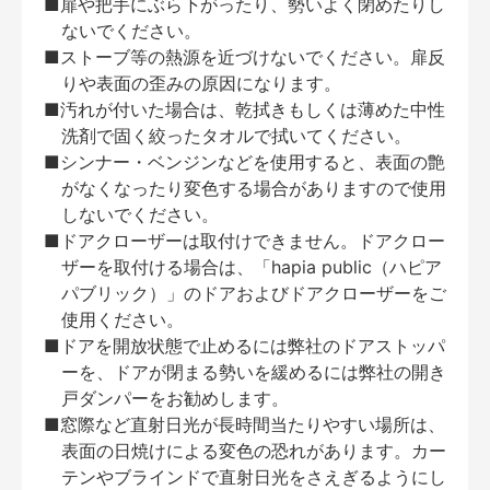
■扉や把手にぶら下がったり、勢いよく閉めたりし
ないでください。
■ストーブ等の熱源を近づけないでください。扉反
りや表面の歪みの原因になります。
■汚れが付いた場合は、乾拭きもしくは薄めた中性
洗剤で固く絞ったタオルで拭いてください。
■シンナー・ベンジンなどを使用すると、表面の艶
がなくなったり変色する場合がありますので使用
しないでください。
■ドアクローザーは取付けできません。ドアクロー
ザーを取付ける場合は、「hapia public（ハピア
パブリック）」のドアおよびドアクローザーをご
使用ください。
■ドアを開放状態で止めるには弊社のドアストッパ
ーを、ドアが閉まる勢いを緩めるには弊社の開き
戸ダンパーをお勧めします。
■窓際など直射日光が長時間当たりやすい場所は、
表面の日焼けによる変色の恐れがあります。カー
テンやブラインドで直射日光をさえぎるようにし