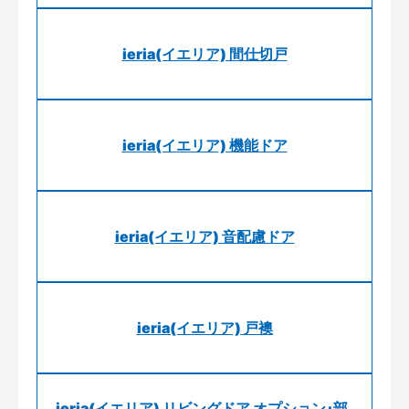
ieria(イエリア) 間仕切戸
ieria(イエリア) 機能ドア
ieria(イエリア) 音配慮ドア
ieria(イエリア) 戸襖
ieria(イエリア) リビングドア オプション･部