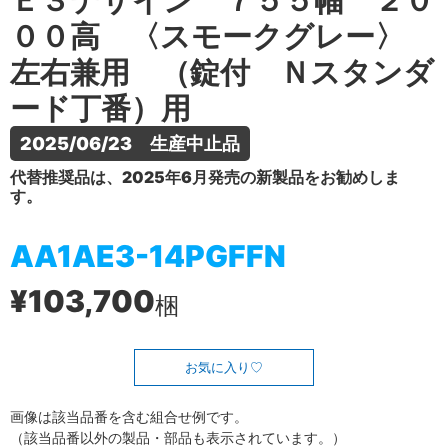
Ｅ３デザイン ７５５幅 ２０
００高 〈スモークグレー〉
左右兼用 （錠付 Ｎスタンダ
ード丁番）用
2025/06/23　生産中止品
代替推奨品は、2025年6月発売の新製品をお勧めしま
す。
AA1AE3-14PGFFN
¥103,700
梱
お気に入り
画像は該当品番を含む組合せ例です。
（該当品番以外の製品・部品も表示されています。）