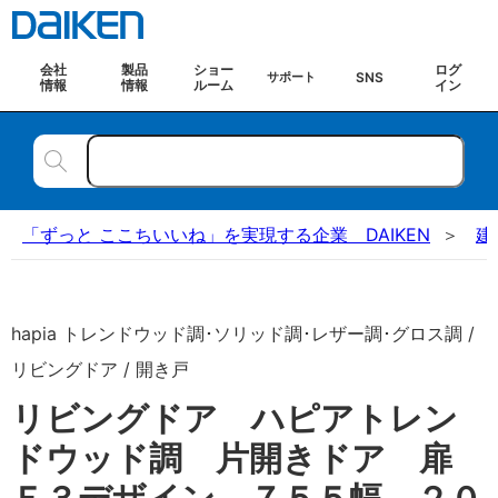
会社
製品
ショー
ログ
SNS
サポート
情報
情報
ルーム
イン
「ずっと ここちいいね」を実現する企業 DAIKEN
建
hapia トレンドウッド調･ソリッド調･レザー調･グロス調 /
リビングドア / 開き戸
リビングドア ハピアトレン
ドウッド調 片開きドア 扉