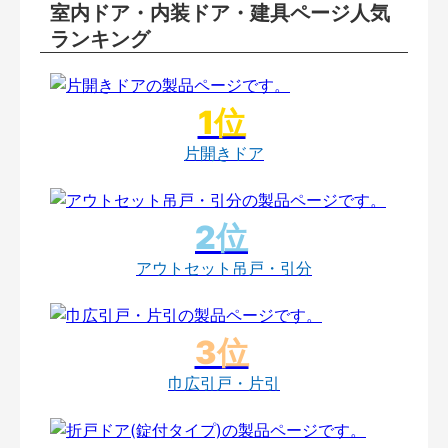
室内ドア・内装ドア・建具ページ人気
ランキング
片開きドア
アウトセット吊戸・引分
巾広引戸・片引