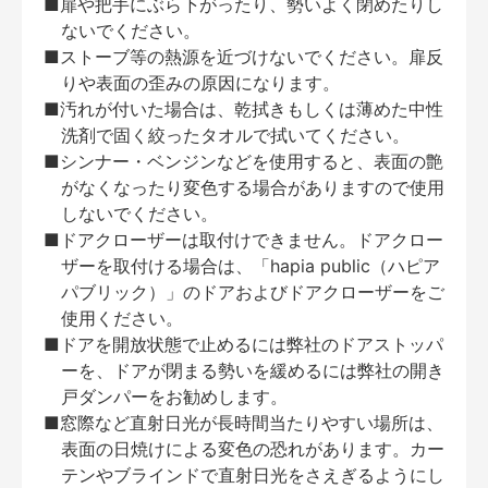
■扉や把手にぶら下がったり、勢いよく閉めたりし
ないでください。
■ストーブ等の熱源を近づけないでください。扉反
りや表面の歪みの原因になります。
■汚れが付いた場合は、乾拭きもしくは薄めた中性
洗剤で固く絞ったタオルで拭いてください。
■シンナー・ベンジンなどを使用すると、表面の艶
がなくなったり変色する場合がありますので使用
しないでください。
■ドアクローザーは取付けできません。ドアクロー
ザーを取付ける場合は、「hapia public（ハピア
パブリック）」のドアおよびドアクローザーをご
使用ください。
■ドアを開放状態で止めるには弊社のドアストッパ
ーを、ドアが閉まる勢いを緩めるには弊社の開き
戸ダンパーをお勧めします。
■窓際など直射日光が長時間当たりやすい場所は、
表面の日焼けによる変色の恐れがあります。カー
テンやブラインドで直射日光をさえぎるようにし