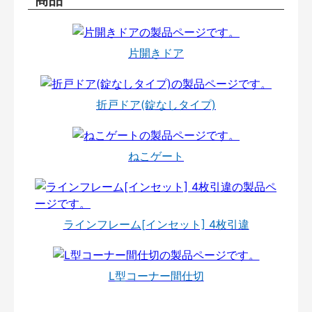
片開きドア
折戸ドア(錠なしタイプ)
ねこゲート
ラインフレーム[インセット] 4枚引違
L型コーナー間仕切