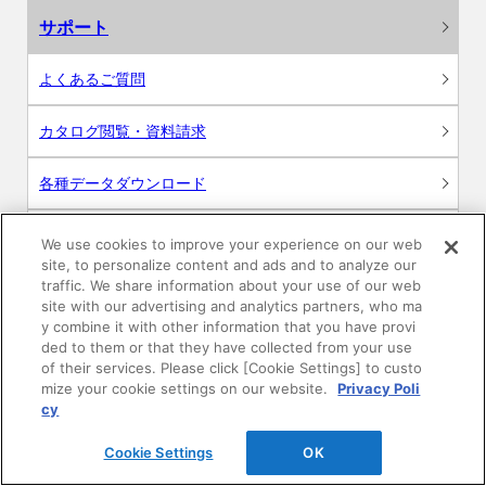
サポート
よくあるご質問
カタログ閲覧・資料請求
各種データダウンロード
WEB見積・各種シミュレーション
We use cookies to improve your experience on our web
site, to personalize content and ads and to analyze our
traffic. We share information about your use of our web
交換用部品の購入
site with our advertising and analytics partners, who ma
y combine it with other information that you have provi
修理・点検
ded to them or that they have collected from your use
of their services. Please click [Cookie Settings] to custo
mize your cookie settings on our website.
Privacy Poli
お問い合わせ
cy
ログイン
Cookie Settings
OK