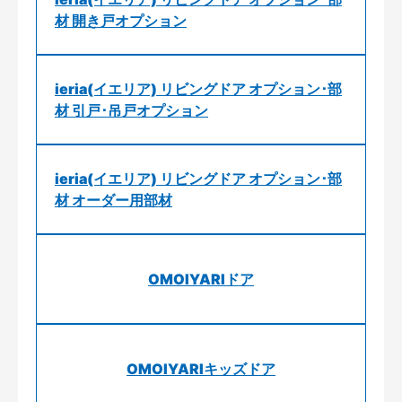
材 開き戸オプション
ieria(イエリア) リビングドア オプション･部
材 引戸･吊戸オプション
ieria(イエリア) リビングドア オプション･部
材 オーダー用部材
OMOIYARIドア
OMOIYARIキッズドア