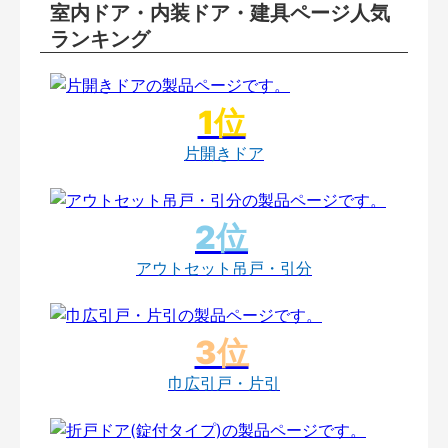
室内ドア・内装ドア・建具ページ人気
ランキング
片開きドア
アウトセット吊戸・引分
巾広引戸・片引