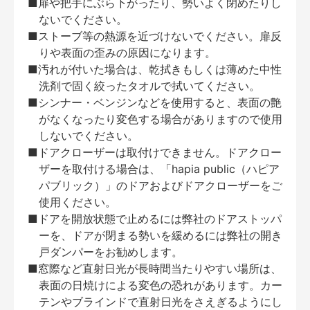
■扉や把手にぶら下がったり、勢いよく閉めたりし
ないでください。
■ストーブ等の熱源を近づけないでください。扉反
りや表面の歪みの原因になります。
■汚れが付いた場合は、乾拭きもしくは薄めた中性
洗剤で固く絞ったタオルで拭いてください。
■シンナー・ベンジンなどを使用すると、表面の艶
がなくなったり変色する場合がありますので使用
しないでください。
■ドアクローザーは取付けできません。ドアクロー
ザーを取付ける場合は、「hapia public（ハピア
パブリック）」のドアおよびドアクローザーをご
使用ください。
■ドアを開放状態で止めるには弊社のドアストッパ
ーを、ドアが閉まる勢いを緩めるには弊社の開き
戸ダンパーをお勧めします。
■窓際など直射日光が長時間当たりやすい場所は、
表面の日焼けによる変色の恐れがあります。カー
テンやブラインドで直射日光をさえぎるようにし