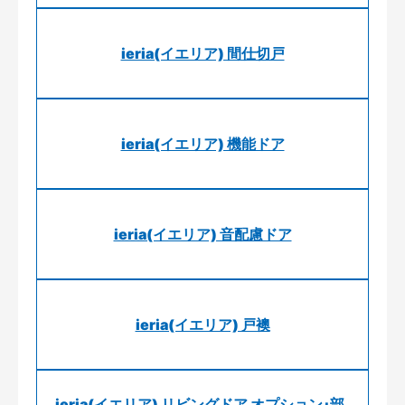
ieria(イエリア) 間仕切戸
ieria(イエリア) 機能ドア
ieria(イエリア) 音配慮ドア
ieria(イエリア) 戸襖
ieria(イエリア) リビングドア オプション･部