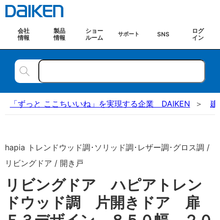
会社
製品
ショー
ログ
SNS
サポート
情報
情報
ルーム
イン
「ずっと ここちいいね」を実現する企業 DAIKEN
建
hapia トレンドウッド調･ソリッド調･レザー調･グロス調 /
リビングドア / 開き戸
リビングドア ハピアトレン
ドウッド調 片開きドア 扉