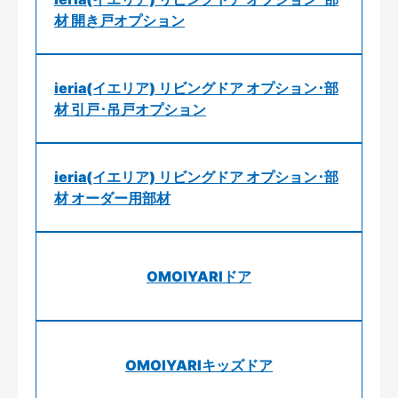
材 開き戸オプション
ieria(イエリア) リビングドア オプション･部
材 引戸･吊戸オプション
ieria(イエリア) リビングドア オプション･部
材 オーダー用部材
OMOIYARIドア
OMOIYARIキッズドア