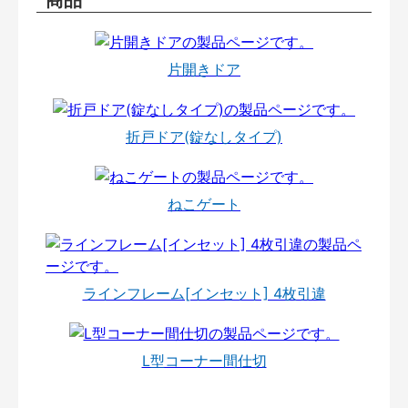
片開きドア
折戸ドア(錠なしタイプ)
ねこゲート
ラインフレーム[インセット] 4枚引違
L型コーナー間仕切