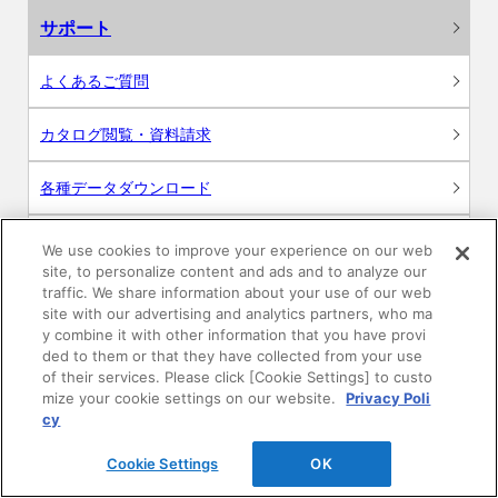
サポート
よくあるご質問
カタログ閲覧・資料請求
各種データダウンロード
WEB見積・各種シミュレーション
We use cookies to improve your experience on our web
site, to personalize content and ads and to analyze our
traffic. We share information about your use of our web
交換用部品の購入
site with our advertising and analytics partners, who ma
y combine it with other information that you have provi
修理・点検
ded to them or that they have collected from your use
of their services. Please click [Cookie Settings] to custo
mize your cookie settings on our website.
Privacy Poli
お問い合わせ
cy
ログイン
Cookie Settings
OK