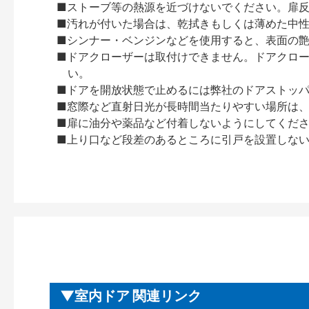
■ストーブ等の熱源を近づけないでください。扉
■汚れが付いた場合は、乾拭きもしくは薄めた中
■シンナー・ベンジンなどを使用すると、表面の
■ドアクローザーは取付けできません。ドアクローザー
い。
■ドアを開放状態で止めるには弊社のドアストッ
■窓際など直射日光が長時間当たりやすい場所は
■扉に油分や薬品など付着しないようにしてくだ
■上り口など段差のあるところに引戸を設置しな
室内ドア 関連リンク