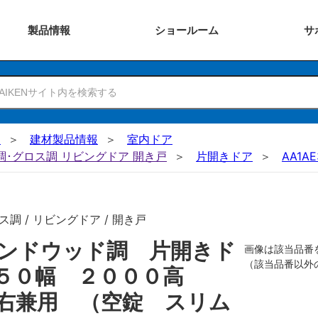
製品
情報
ショー
ルーム
サ
N
建材製品情報
室内ドア
ー調･グロス調 リビングドア 開き戸
片開きドア
AA1AE
調 / リビングドア / 開き戸
ンドウッド調 片開きド
画像は該当品番
（該当品番以外
８５０幅 ２０００高
右兼用 （空錠 スリム