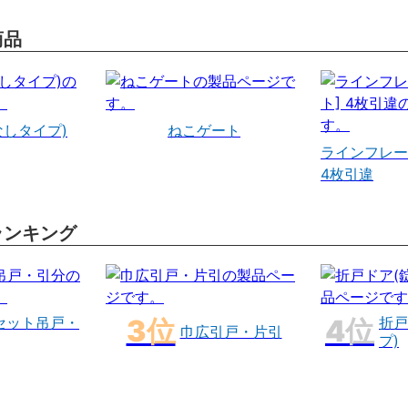
商品
なしタイプ)
ねこゲート
ラインフレー
4枚引違
ランキング
セット吊戸・
折戸
巾広引戸・片引
プ)