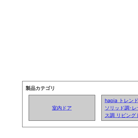
製品カテゴリ
hapia トレ
室内ドア
ソリッド調･レ
ス調 リビング