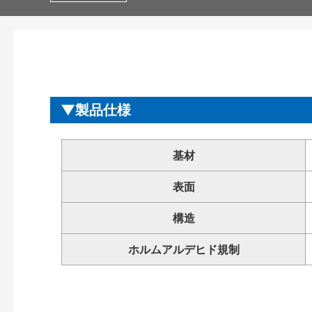
製品仕様
基材
表面
構造
ホルムアルデヒド規制