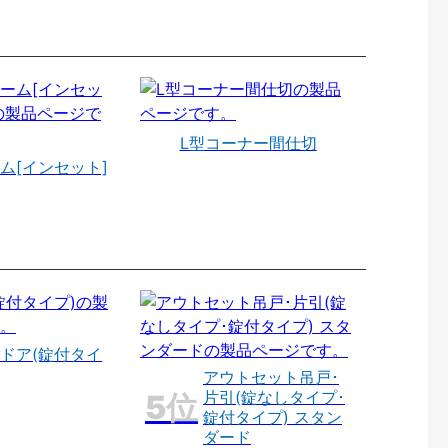
L型コーナー間仕切
ム[インセット]
ドア(錠付タイ
アウトセット吊戸･
片引(錠なしタイプ･
錠付タイプ) スタン
ダード