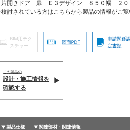
 片開きドア 扉 Ｅ３デザイン ８５０幅 ２０
を検討されている方はこちらから製品の情報がご覧
BIM用テク
申請関係
図面PDF
スチャー
定書類
この製品の
設計・施工情報を
確認する
製品仕様
関連部材・関連情報