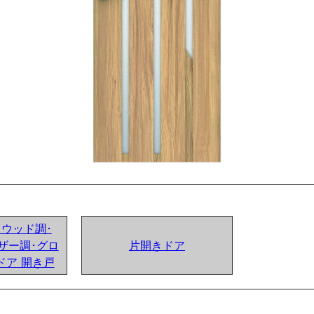
ンドウッド調･
ザー調･グロ
片開きドア
ドア 開き戸