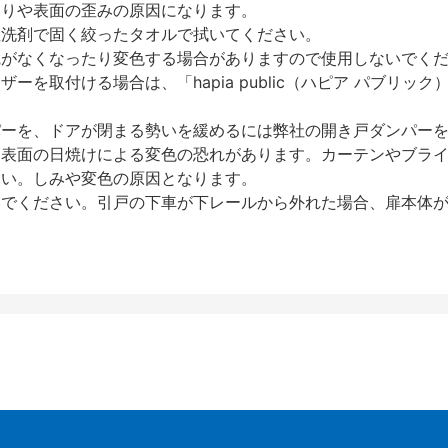
反りや表面の歪みの原因になります。
性洗剤で固く絞ったタオルで拭いてください。
艶がなくなったり変色する場合がありますので使用しないでく
を取付ける場合は、「hapia public（ハピア パブリ
パーを、ドアが閉まる勢いを緩めるには弊社の開き戸ダンパー
、表面の日焼けによる変色の恐れがあります。カーテンやブラ
さい。しみや変色の原因となります。
いでください。引戸の下車が下レールから外れた場合、扉本体