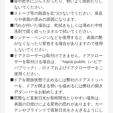
■扉や把手にぶら下がったり、勢いよく閉めたりし
ないでください。
■ストーブ等の熱源を近づけないでください。扉反
りや表面の歪みの原因になります。
■汚れが付いた場合は、乾拭きもしくは薄めた中性
洗剤で固く絞ったタオルで拭いてください。
■シンナー・ベンジンなどを使用すると、表面の艶
がなくなったり変色する場合がありますので使用
しないでください。
■ドアクローザーは取付けできません。ドアクロー
ザーを取付ける場合は、「hapia public（ハピア
パブリック）」のドアおよびドアクローザーをご
使用ください。
■ドアを開放状態で止めるには弊社のドアストッパ
ーを、ドアが閉まる勢いを緩めるには弊社の開き
戸ダンパーをお勧めします。
■窓際など直射日光が長時間当たりやすい場所は、
表面の日焼けによる変色の恐れがあります。カー
テンやブラインドで直射日光をさえぎるようにし