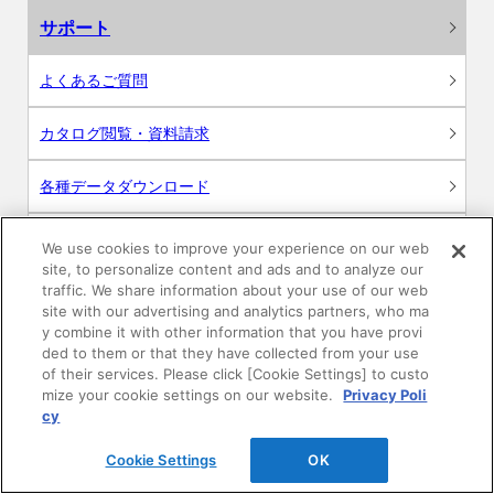
サポート
よくあるご質問
カタログ閲覧・資料請求
各種データダウンロード
WEB見積・各種シミュレーション
We use cookies to improve your experience on our web
site, to personalize content and ads and to analyze our
traffic. We share information about your use of our web
交換用部品の購入
site with our advertising and analytics partners, who ma
y combine it with other information that you have provi
修理・点検
ded to them or that they have collected from your use
of their services. Please click [Cookie Settings] to custo
mize your cookie settings on our website.
Privacy Poli
お問い合わせ
cy
ログイン
Cookie Settings
OK