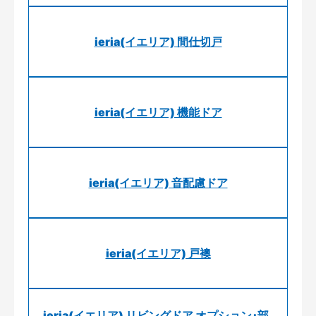
ieria(イエリア) 間仕切戸
ieria(イエリア) 機能ドア
ieria(イエリア) 音配慮ドア
ieria(イエリア) 戸襖
ieria(イエリア) リビングドア オプション･部