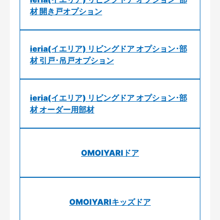
材 開き戸オプション
ieria(イエリア) リビングドア オプション･部
材 引戸･吊戸オプション
ieria(イエリア) リビングドア オプション･部
材 オーダー用部材
OMOIYARIドア
OMOIYARIキッズドア