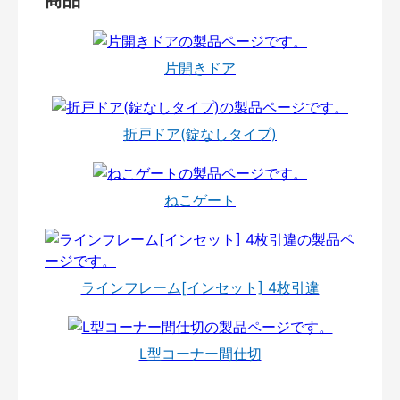
片開きドア
折戸ドア(錠なしタイプ)
ねこゲート
ラインフレーム[インセット] 4枚引違
L型コーナー間仕切