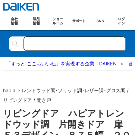
会社
製品
ショー
ログ
SNS
サポート
情報
情報
ルーム
イン
「ずっと ここちいいね」を実現する企業 DAIKEN
建
hapia トレンドウッド調･ソリッド調･レザー調･グロス調 /
リビングドア / 開き戸
リビングドア ハピアトレン
ドウッド調 片開きドア 扉