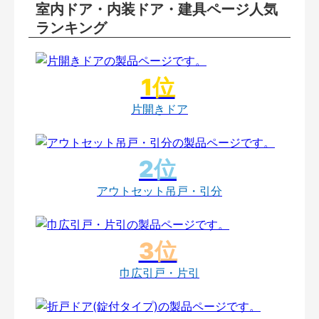
室内ドア・内装ドア・建具ページ人気
ランキング
片開きドア
アウトセット吊戸・引分
巾広引戸・片引