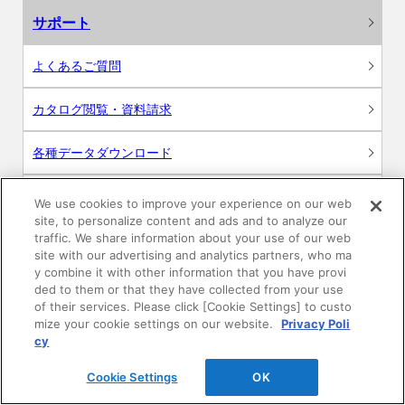
サポート
よくあるご質問
カタログ閲覧・資料請求
各種データダウンロード
WEB見積・各種シミュレーション
We use cookies to improve your experience on our web
site, to personalize content and ads and to analyze our
traffic. We share information about your use of our web
交換用部品の購入
site with our advertising and analytics partners, who ma
y combine it with other information that you have provi
修理・点検
ded to them or that they have collected from your use
of their services. Please click [Cookie Settings] to custo
mize your cookie settings on our website.
Privacy Poli
お問い合わせ
cy
ログイン
Cookie Settings
OK