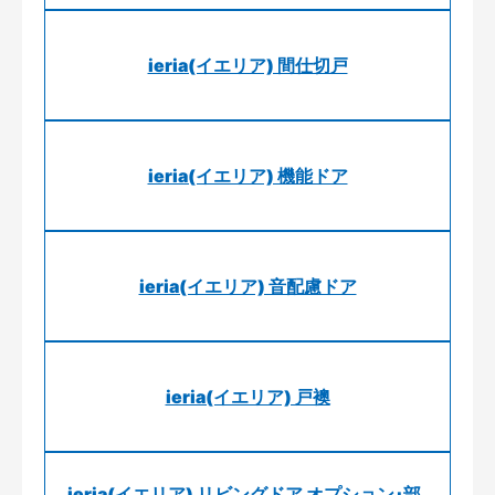
ieria(イエリア) 間仕切戸
ieria(イエリア) 機能ドア
ieria(イエリア) 音配慮ドア
ieria(イエリア) 戸襖
ieria(イエリア) リビングドア オプション･部