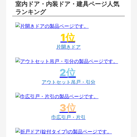
室内ドア・内装ドア・建具ページ人気
ランキング
片開きドア
アウトセット吊戸・引分
巾広引戸・片引