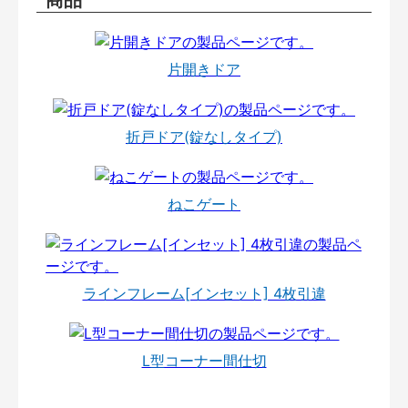
片開きドア
折戸ドア(錠なしタイプ)
ねこゲート
ラインフレーム[インセット] 4枚引違
L型コーナー間仕切