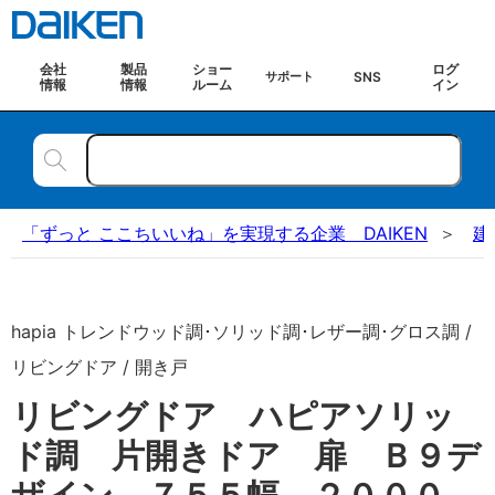
会社
製品
ショー
ログ
SNS
サポート
情報
情報
ルーム
イン
「ずっと ここちいいね」を実現する企業 DAIKEN
建
hapia トレンドウッド調･ソリッド調･レザー調･グロス調 /
リビングドア / 開き戸
リビングドア ハピアソリッ
ド調 片開きドア 扉 Ｂ９デ