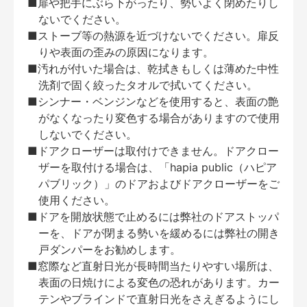
■扉や把手にぶら下がったり、勢いよく閉めたりし
ないでください。
■ストーブ等の熱源を近づけないでください。扉反
りや表面の歪みの原因になります。
■汚れが付いた場合は、乾拭きもしくは薄めた中性
洗剤で固く絞ったタオルで拭いてください。
■シンナー・ベンジンなどを使用すると、表面の艶
がなくなったり変色する場合がありますので使用
しないでください。
■ドアクローザーは取付けできません。ドアクロー
ザーを取付ける場合は、「hapia public（ハピア
パブリック）」のドアおよびドアクローザーをご
使用ください。
■ドアを開放状態で止めるには弊社のドアストッパ
ーを、ドアが閉まる勢いを緩めるには弊社の開き
戸ダンパーをお勧めします。
■窓際など直射日光が長時間当たりやすい場所は、
表面の日焼けによる変色の恐れがあります。カー
テンやブラインドで直射日光をさえぎるようにし