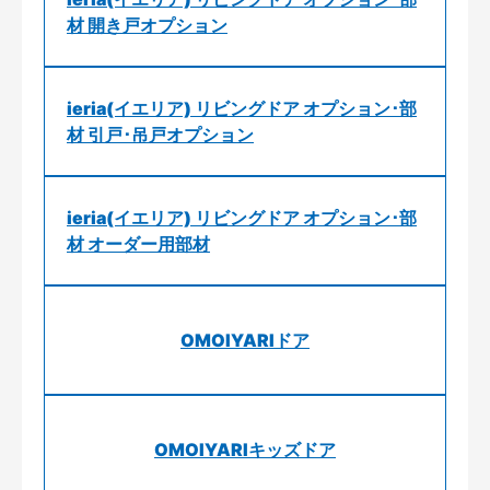
材 開き戸オプション
ieria(イエリア) リビングドア オプション･部
材 引戸･吊戸オプション
ieria(イエリア) リビングドア オプション･部
材 オーダー用部材
OMOIYARIドア
OMOIYARIキッズドア