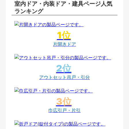
室内ドア・内装ドア・建具ページ人気
ランキング
片開きドア
アウトセット吊戸・引分
巾広引戸・片引