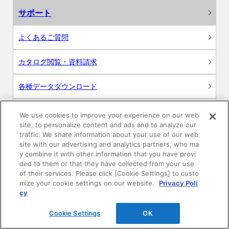
サポート
よくあるご質問
カタログ閲覧・資料請求
各種データダウンロード
WEB見積・各種シミュレーション
We use cookies to improve your experience on our web
site, to personalize content and ads and to analyze our
traffic. We share information about your use of our web
交換用部品の購入
site with our advertising and analytics partners, who ma
y combine it with other information that you have provi
修理・点検
ded to them or that they have collected from your use
of their services. Please click [Cookie Settings] to custo
mize your cookie settings on our website.
Privacy Poli
お問い合わせ
cy
ログイン
Cookie Settings
OK