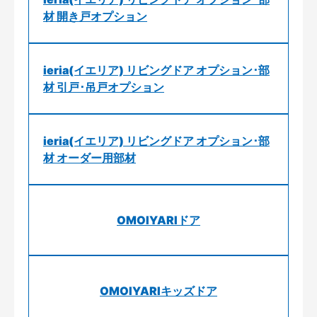
材 開き戸オプション
ieria(イエリア) リビングドア オプション･部
材 引戸･吊戸オプション
ieria(イエリア) リビングドア オプション･部
材 オーダー用部材
OMOIYARIドア
OMOIYARIキッズドア