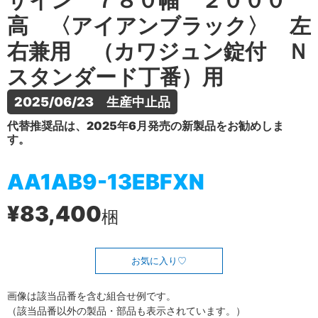
ザイン ７８０幅 ２０００
高 〈アイアンブラック〉 左
右兼用 （カワジュン錠付 Ｎ
スタンダード丁番）用
2025/06/23　生産中止品
代替推奨品は、2025年6月発売の新製品をお勧めしま
す。
AA1AB9-13EBFXN
¥83,400
梱
お気に入り
画像は該当品番を含む組合せ例です。
（該当品番以外の製品・部品も表示されています。）