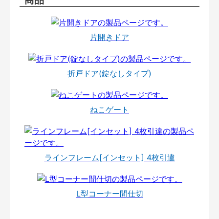
片開きドア
折戸ドア(錠なしタイプ)
ねこゲート
ラインフレーム[インセット] 4枚引違
L型コーナー間仕切