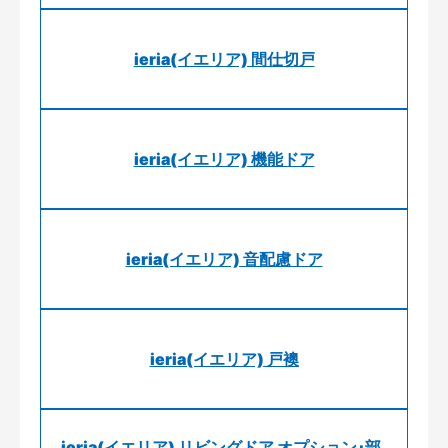
ieria(イエリア) 間仕切戸
ieria(イエリア) 機能ドア
ieria(イエリア) 音配慮ドア
ieria(イエリア) 戸襖
ieria(イエリア) リビングドア オプション･部