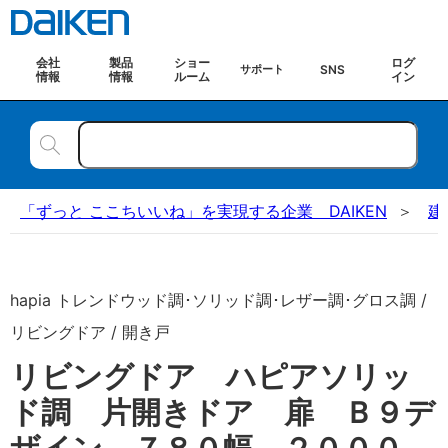
会社
製品
ショー
ログ
SNS
サポート
情報
情報
ルーム
イン
「ずっと ここちいいね」を実現する企業 DAIKEN
建
hapia トレンドウッド調･ソリッド調･レザー調･グロス調 /
リビングドア / 開き戸
リビングドア ハピアソリッ
ド調 片開きドア 扉 Ｂ９デ