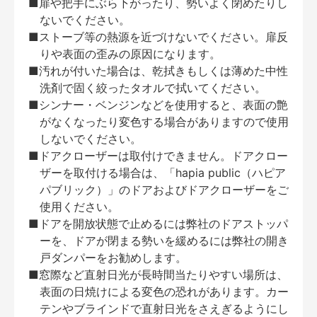
■扉や把手にぶら下がったり、勢いよく閉めたりし
ないでください。
■ストーブ等の熱源を近づけないでください。扉反
りや表面の歪みの原因になります。
■汚れが付いた場合は、乾拭きもしくは薄めた中性
洗剤で固く絞ったタオルで拭いてください。
■シンナー・ベンジンなどを使用すると、表面の艶
がなくなったり変色する場合がありますので使用
しないでください。
■ドアクローザーは取付けできません。ドアクロー
ザーを取付ける場合は、「hapia public（ハピア
パブリック）」のドアおよびドアクローザーをご
使用ください。
■ドアを開放状態で止めるには弊社のドアストッパ
ーを、ドアが閉まる勢いを緩めるには弊社の開き
戸ダンパーをお勧めします。
■窓際など直射日光が長時間当たりやすい場所は、
表面の日焼けによる変色の恐れがあります。カー
テンやブラインドで直射日光をさえぎるようにし