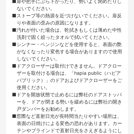
■扉や把手にぶら下がったり、勢いよく閉めたりし
ないでください。
■ストーブ等の熱源を近づけないでください。扉反
りや表面の歪みの原因になります。
■汚れが付いた場合は、乾拭きもしくは薄めた中性
洗剤で固く絞ったタオルで拭いてください。
■シンナー・ベンジンなどを使用すると、表面の艶
がなくなったり変色する場合がありますので使用
しないでください。
■ドアクローザーは取付けできません。ドアクロー
ザーを取付ける場合は、「hapia public（ハピア
パブリック）」のドアおよびドアクローザーをご
使用ください。
■ドアを開放状態で止めるには弊社のドアストッパ
ーを、ドアが閉まる勢いを緩めるには弊社の開き
戸ダンパーをお勧めします。
■窓際など直射日光が長時間当たりやすい場所は、
表面の日焼けによる変色の恐れがあります。カー
テンやブラインドで直射日光をさえぎるようにし