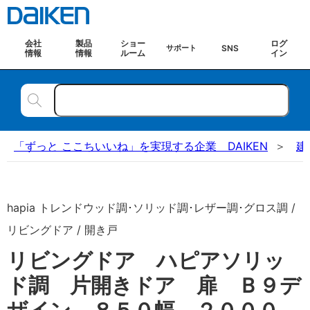
会社
製品
ショー
ログ
SNS
サポート
情報
情報
ルーム
イン
「ずっと ここちいいね」を実現する企業 DAIKEN
建
hapia トレンドウッド調･ソリッド調･レザー調･グロス調 /
リビングドア / 開き戸
リビングドア ハピアソリッ
ド調 片開きドア 扉 Ｂ９デ