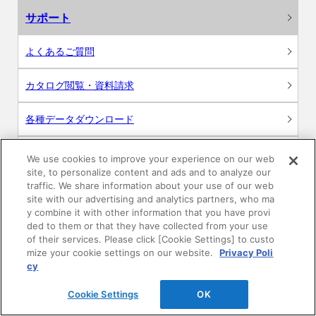
サポート
よくあるご質問
カタログ閲覧・資料請求
各種データダウンロード
WEB見積・各種シミュレーション
We use cookies to improve your experience on our web
site, to personalize content and ads and to analyze our
traffic. We share information about your use of our web
交換用部品の購入
site with our advertising and analytics partners, who ma
y combine it with other information that you have provi
修理・点検
ded to them or that they have collected from your use
of their services. Please click [Cookie Settings] to custo
mize your cookie settings on our website.
Privacy Poli
お問い合わせ
cy
ログイン
Cookie Settings
OK