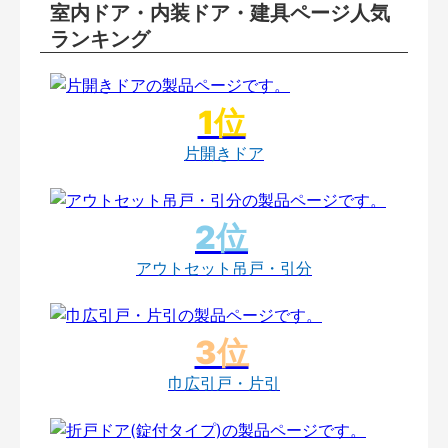
室内ドア・内装ドア・建具ページ人気
ランキング
片開きドア
アウトセット吊戸・引分
巾広引戸・片引