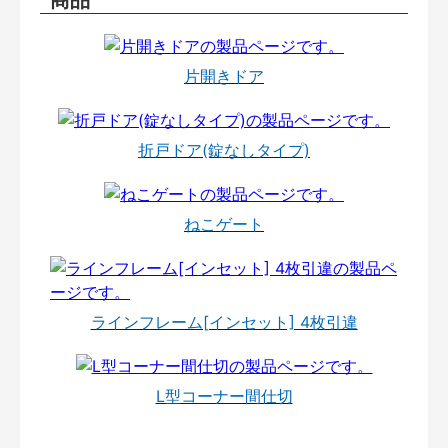
片開きドア
折戸ドア(錠なしタイプ)
ねこゲート
ラインフレーム[インセット] 4枚引違
L型コーナー間仕切