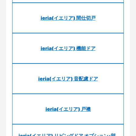
ieria(イエリア) 間仕切戸
ieria(イエリア) 機能ドア
ieria(イエリア) 音配慮ドア
ieria(イエリア) 戸襖
ieria(イエリア) リビングドア オプション･部