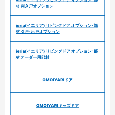
材 開き戸オプション
ieria(イエリア) リビングドア オプション･部
材 引戸･吊戸オプション
ieria(イエリア) リビングドア オプション･部
材 オーダー用部材
OMOIYARIドア
OMOIYARIキッズドア