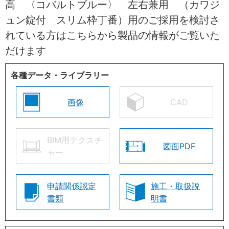
高 〈コバルトブルー〉 左右兼用 （カワジ
ュン錠付 スリム枠丁番）用のご採用を検討さ
れている方はこちらから製品の情報がご覧いた
だけます
各種データ・ライブラリー
画像
CAD
BIM用テクスチ
図面PDF
ャー
申請関係認定
施工・取扱説
書類
明書