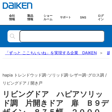
会社
製品
ショー
ログ
SNS
サポート
情報
情報
ルーム
イン
「ずっと ここちいいね」を実現する企業 DAIKEN
建
hapia トレンドウッド調･ソリッド調･レザー調･グロス調 /
リビングドア / 開き戸
リビングドア ハピアソリッ
ド調 片開きドア 扉 Ｂ９デ