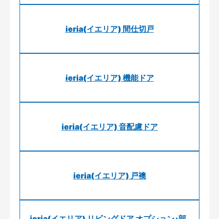
ieria(イエリア) 間仕切戸
ieria(イエリア) 機能ドア
ieria(イエリア) 音配慮ドア
ieria(イエリア) 戸襖
ieria(イエリア) リビングドア オプション･部