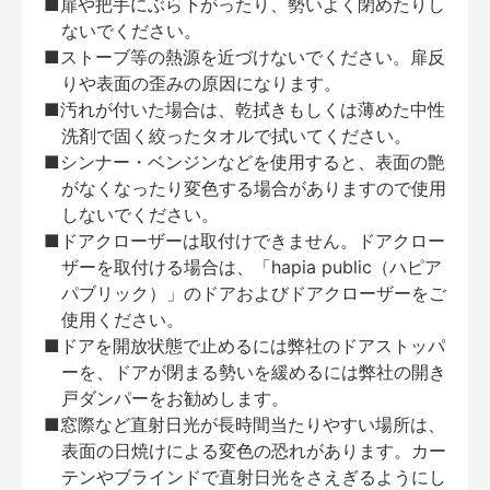
■扉や把手にぶら下がったり、勢いよく閉めたりし
ないでください。
■ストーブ等の熱源を近づけないでください。扉反
りや表面の歪みの原因になります。
■汚れが付いた場合は、乾拭きもしくは薄めた中性
洗剤で固く絞ったタオルで拭いてください。
■シンナー・ベンジンなどを使用すると、表面の艶
がなくなったり変色する場合がありますので使用
しないでください。
■ドアクローザーは取付けできません。ドアクロー
ザーを取付ける場合は、「hapia public（ハピア
パブリック）」のドアおよびドアクローザーをご
使用ください。
■ドアを開放状態で止めるには弊社のドアストッパ
ーを、ドアが閉まる勢いを緩めるには弊社の開き
戸ダンパーをお勧めします。
■窓際など直射日光が長時間当たりやすい場所は、
表面の日焼けによる変色の恐れがあります。カー
テンやブラインドで直射日光をさえぎるようにし