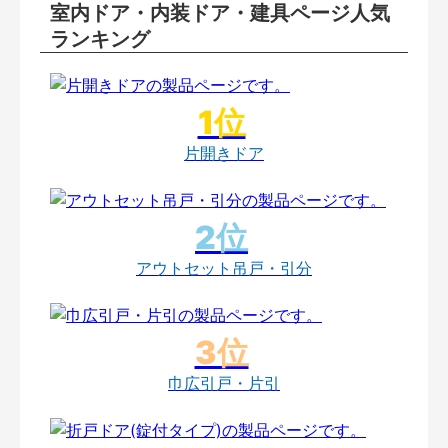
室内ドア・内装ドア・建具ページ人気
ランキング
片開きドア
アウトセット吊戸・引分
巾広引戸・片引