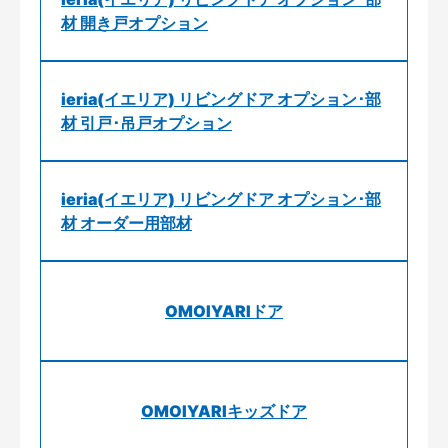
材 開き戸オプション
ieria(イエリア) リビングドア オプション･部
材 引戸･吊戸オプション
ieria(イエリア) リビングドア オプション･部
材 オーダー用部材
OMOIYARIドア
OMOIYARIキッズドア