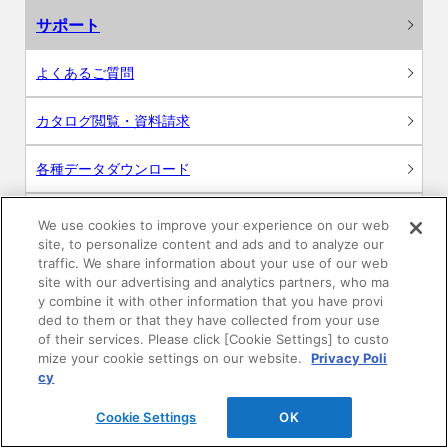
サポート
よくあるご質問
カタログ閲覧・資料請求
各種データダウンロード
WEB見積・各種シミュレーション
We use cookies to improve your experience on our web
site, to personalize content and ads and to analyze our
traffic. We share information about your use of our web
交換用部品の購入
site with our advertising and analytics partners, who ma
y combine it with other information that you have provi
修理・点検
ded to them or that they have collected from your use
of their services. Please click [Cookie Settings] to custo
mize your cookie settings on our website.
Privacy Poli
お問い合わせ
cy
ログイン
Cookie Settings
OK