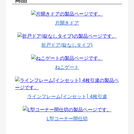
片開きドア
折戸ドア(錠なしタイプ)
ねこゲート
ラインフレーム[インセット] 4枚引違
L型コーナー間仕切