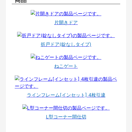
片開きドア
折戸ドア(錠なしタイプ)
ねこゲート
ラインフレーム[インセット] 4枚引違
L型コーナー間仕切