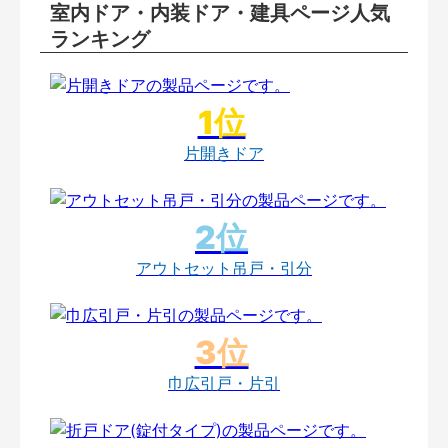
室内ドア・内装ドア・建具ページ人気
ランキング
片開きドア
アウトセット吊戸・引分
巾広引戸・片引