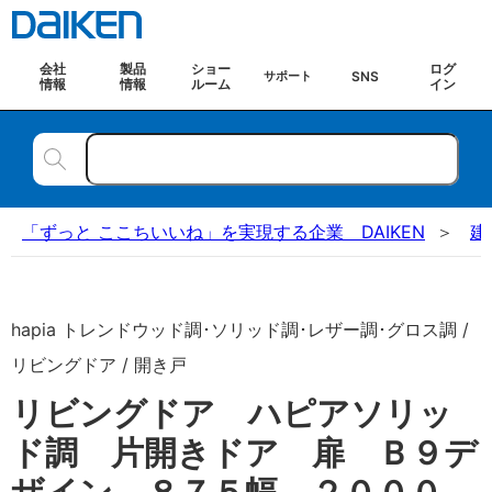
会社
製品
ショー
ログ
SNS
サポート
情報
情報
ルーム
イン
「ずっと ここちいいね」を実現する企業 DAIKEN
建
hapia トレンドウッド調･ソリッド調･レザー調･グロス調 /
リビングドア / 開き戸
リビングドア ハピアソリッ
ド調 片開きドア 扉 Ｂ９デ