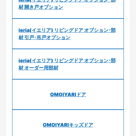
材 開き戸オプション
ieria(イエリア) リビングドア オプション･部
材 引戸･吊戸オプション
ieria(イエリア) リビングドア オプション･部
材 オーダー用部材
OMOIYARIドア
OMOIYARIキッズドア