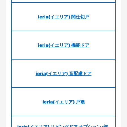
ieria(イエリア) 間仕切戸
ieria(イエリア) 機能ドア
ieria(イエリア) 音配慮ドア
ieria(イエリア) 戸襖
ieria(イエリア) リビングドア オプション･部