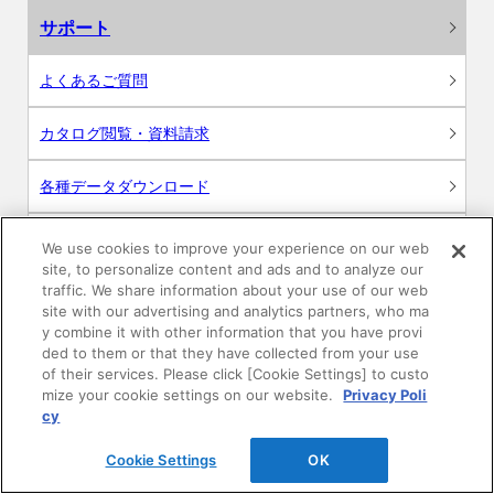
サポート
よくあるご質問
カタログ閲覧・資料請求
各種データダウンロード
WEB見積・各種シミュレーション
We use cookies to improve your experience on our web
site, to personalize content and ads and to analyze our
traffic. We share information about your use of our web
交換用部品の購入
site with our advertising and analytics partners, who ma
y combine it with other information that you have provi
修理・点検
ded to them or that they have collected from your use
of their services. Please click [Cookie Settings] to custo
mize your cookie settings on our website.
Privacy Poli
お問い合わせ
cy
ログイン
Cookie Settings
OK