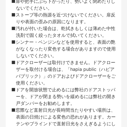
■扉や把手にぶら下がったり、勢いよく閉めたりし
ないでください。
■ストーブ等の熱源を近づけないでください。扉反
りや表面の歪みの原因になります。
■汚れが付いた場合は、乾拭きもしくは薄めた中性
洗剤で固く絞ったタオルで拭いてください。
■シンナー・ベンジンなどを使用すると、表面の艶
がなくなったり変色する場合がありますので使用
しないでください。
■ドアクローザーは取付けできません。ドアクロー
ザーを取付ける場合は、「hapia public（ハピア
パブリック）」のドアおよびドアクローザーをご
使用ください。
■ドアを開放状態で止めるには弊社のドアストッパ
ーを、ドアが閉まる勢いを緩めるには弊社の開き
戸ダンパーをお勧めします。
■窓際など直射日光が長時間当たりやすい場所は、
表面の日焼けによる変色の恐れがあります。カー
テンやブラインドで直射日光をさえぎるようにし