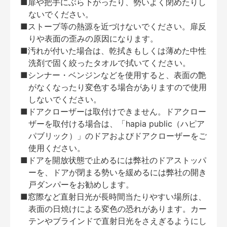
■扉や把手にぶら下がったり、勢いよく閉めたりし
ないでください。
■ストーブ等の熱源を近づけないでください。扉反
りや表面の歪みの原因になります。
■汚れが付いた場合は、乾拭きもしくは薄めた中性
洗剤で固く絞ったタオルで拭いてください。
■シンナー・ベンジンなどを使用すると、表面の艶
がなくなったり変色する場合がありますので使用
しないでください。
■ドアクローザーは取付けできません。ドアクロー
ザーを取付ける場合は、「hapia public（ハピア
パブリック）」のドアおよびドアクローザーをご
使用ください。
■ドアを開放状態で止めるには弊社のドアストッパ
ーを、ドアが閉まる勢いを緩めるには弊社の開き
戸ダンパーをお勧めします。
■窓際など直射日光が長時間当たりやすい場所は、
表面の日焼けによる変色の恐れがあります。カー
テンやブラインドで直射日光をさえぎるようにし