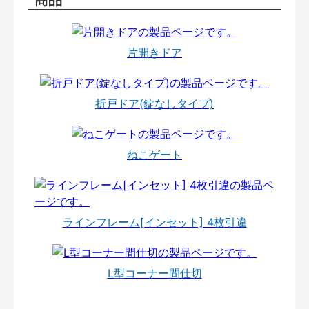
片開きドア
折戸ドア(錠なしタイプ)
ねこゲート
ラインフレーム[インセット] 4枚引違
L型コーナー間仕切