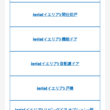
ieria(イエリア) 間仕切戸
ieria(イエリア) 機能ドア
ieria(イエリア) 音配慮ドア
ieria(イエリア) 戸襖
ieria(イエリア) リビングドア オプション･部