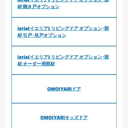
材 開き戸オプション
ieria(イエリア) リビングドア オプション･部
材 引戸･吊戸オプション
ieria(イエリア) リビングドア オプション･部
材 オーダー用部材
OMOIYARIドア
OMOIYARIキッズドア