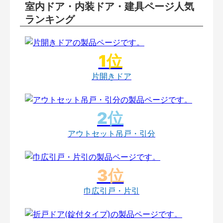
室内ドア・内装ドア・建具ページ人気
ランキング
片開きドア
アウトセット吊戸・引分
巾広引戸・片引