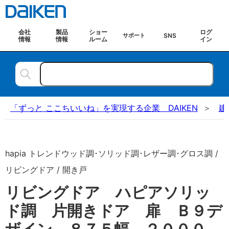
会社
製品
ショー
ログ
SNS
サポート
情報
情報
ルーム
イン
「ずっと ここちいいね」を実現する企業 DAIKEN
建
hapia トレンドウッド調･ソリッド調･レザー調･グロス調 /
リビングドア / 開き戸
リビングドア ハピアソリッ
ド調 片開きドア 扉 Ｂ９デ