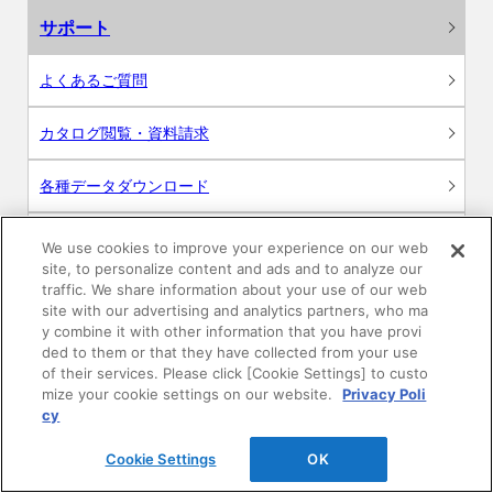
サポート
よくあるご質問
カタログ閲覧・資料請求
各種データダウンロード
WEB見積・各種シミュレーション
We use cookies to improve your experience on our web
site, to personalize content and ads and to analyze our
traffic. We share information about your use of our web
交換用部品の購入
site with our advertising and analytics partners, who ma
y combine it with other information that you have provi
修理・点検
ded to them or that they have collected from your use
of their services. Please click [Cookie Settings] to custo
mize your cookie settings on our website.
Privacy Poli
お問い合わせ
cy
ログイン
Cookie Settings
OK