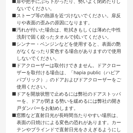
■扉や把手にぶら下がったり、勢いよく閉めたりし
ないでください。
■ストーブ等の熱源を近づけないでください。扉反
りや表面の歪みの原因になります。
■汚れが付いた場合は、乾拭きもしくは薄めた中性
洗剤で固く絞ったタオルで拭いてください。
■シンナー・ベンジンなどを使用すると、表面の艶
がなくなったり変色する場合がありますので使用
しないでください。
■ドアクローザーは取付けできません。ドアクロー
ザーを取付ける場合は、「hapia public（ハピア
パブリック）」のドアおよびドアクローザーをご
使用ください。
■ドアを開放状態で止めるには弊社のドアストッパ
ーを、ドアが閉まる勢いを緩めるには弊社の開き
戸ダンパーをお勧めします。
■窓際など直射日光が長時間当たりやすい場所は、
表面の日焼けによる変色の恐れがあります。カー
テンやブラインドで直射日光をさえぎるようにし