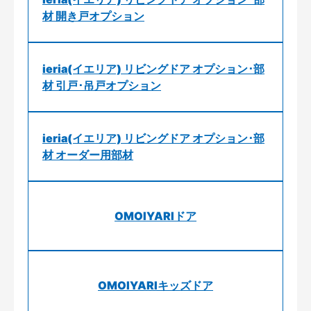
材 開き戸オプション
ieria(イエリア) リビングドア オプション･部
材 引戸･吊戸オプション
ieria(イエリア) リビングドア オプション･部
材 オーダー用部材
OMOIYARIドア
OMOIYARIキッズドア