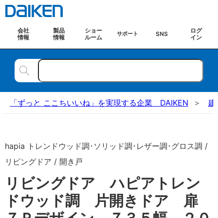
会社
製品
ショー
ログ
SNS
サポート
情報
情報
ルーム
イン
「ずっと ここちいいね」を実現する企業 DAIKEN
建
hapia トレンドウッド調･ソリッド調･レザー調･グロス調 /
リビングドア / 開き戸
リビングドア ハピアトレン
ドウッド調 片開きドア 扉