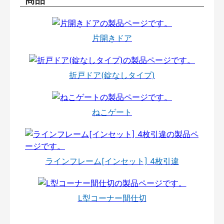
片開きドア
折戸ドア(錠なしタイプ)
ねこゲート
ラインフレーム[インセット] 4枚引違
L型コーナー間仕切