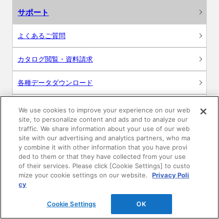
サポート
よくあるご質問
カタログ閲覧・資料請求
各種データダウンロード
WEB見積・各種シミュレーション
We use cookies to improve your experience on our web
site, to personalize content and ads and to analyze our
traffic. We share information about your use of our web
交換用部品の購入
site with our advertising and analytics partners, who ma
y combine it with other information that you have provi
修理・点検
ded to them or that they have collected from your use
of their services. Please click [Cookie Settings] to custo
mize your cookie settings on our website.
Privacy Poli
お問い合わせ
cy
ログイン
Cookie Settings
OK