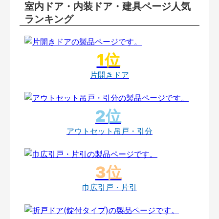
室内ドア・内装ドア・建具ページ人気
ランキング
片開きドア
アウトセット吊戸・引分
巾広引戸・片引