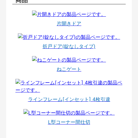
片開きドア
折戸ドア(錠なしタイプ)
ねこゲート
ラインフレーム[インセット] 4枚引違
L型コーナー間仕切