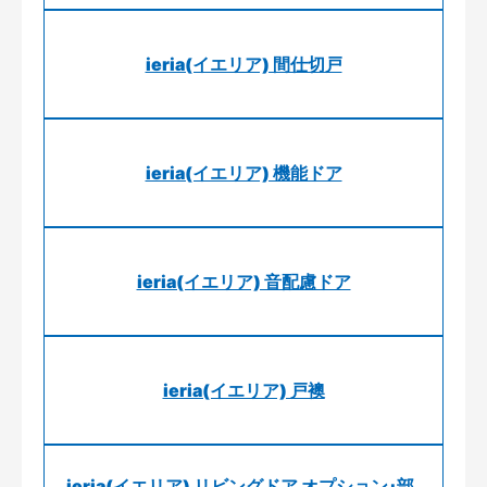
ieria(イエリア) 間仕切戸
ieria(イエリア) 機能ドア
ieria(イエリア) 音配慮ドア
ieria(イエリア) 戸襖
ieria(イエリア) リビングドア オプション･部