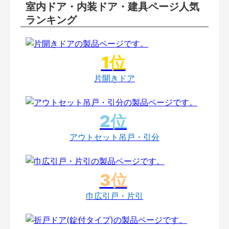
室内ドア・内装ドア・建具ページ人気
ランキング
片開きドア
アウトセット吊戸・引分
巾広引戸・片引