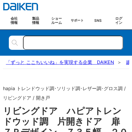
会社
製品
ショー
ログ
SNS
サポート
情報
情報
ルーム
イン
「ずっと ここちいいね」を実現する企業 DAIKEN
建
hapia トレンドウッド調･ソリッド調･レザー調･グロス調 /
リビングドア / 開き戸
リビングドア ハピアトレン
ドウッド調 片開きドア 扉