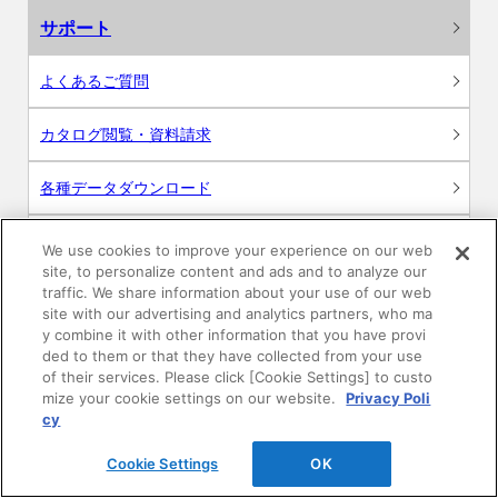
サポート
よくあるご質問
カタログ閲覧・資料請求
各種データダウンロード
WEB見積・各種シミュレーション
We use cookies to improve your experience on our web
site, to personalize content and ads and to analyze our
traffic. We share information about your use of our web
交換用部品の購入
site with our advertising and analytics partners, who ma
y combine it with other information that you have provi
修理・点検
ded to them or that they have collected from your use
of their services. Please click [Cookie Settings] to custo
mize your cookie settings on our website.
Privacy Poli
お問い合わせ
cy
ログイン
Cookie Settings
OK