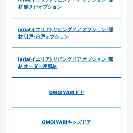
材 開き戸オプション
ieria(イエリア) リビングドア オプション･部
材 引戸･吊戸オプション
ieria(イエリア) リビングドア オプション･部
材 オーダー用部材
OMOIYARIドア
OMOIYARIキッズドア