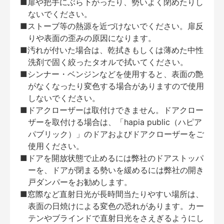
■扉や把手にぶら下がったり、勢いよく閉めたりし
ないでください。
■ストーブ等の熱源を近づけないでください。扉反
りや表面の歪みの原因になります。
■汚れが付いた場合は、乾拭きもしくは薄めた中性
洗剤で固く絞ったタオルで拭いてください。
■シンナー・ベンジンなどを使用すると、表面の艶
がなくなったり変色する場合がありますので使用
しないでください。
■ドアクローザーは取付けできません。ドアクロー
ザーを取付ける場合は、「hapia public（ハピア
パブリック）」のドアおよびドアクローザーをご
使用ください。
■ドアを開放状態で止めるには弊社のドアストッパ
ーを、ドアが閉まる勢いを緩めるには弊社の開き
戸ダンパーをお勧めします。
■窓際など直射日光が長時間当たりやすい場所は、
表面の日焼けによる変色の恐れがあります。カー
テンやブラインドで直射日光をさえぎるようにし