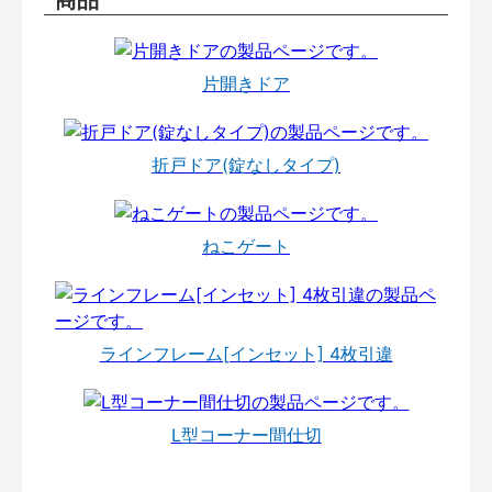
片開きドア
折戸ドア(錠なしタイプ)
ねこゲート
ラインフレーム[インセット] 4枚引違
L型コーナー間仕切