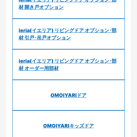
材 開き戸オプション
ieria(イエリア) リビングドア オプション･部
材 引戸･吊戸オプション
ieria(イエリア) リビングドア オプション･部
材 オーダー用部材
OMOIYARIドア
OMOIYARIキッズドア