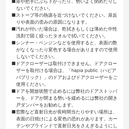
■扉や把手にぶら下がったり、勢いよく閉めたりし
ないでください。
■ストーブ等の熱源を近づけないでください。扉反
りや表面の歪みの原因になります。
■汚れが付いた場合は、乾拭きもしくは薄めた中性
洗剤で固く絞ったタオルで拭いてください。
■シンナー・ベンジンなどを使用すると、表面の艶
がなくなったり変色する場合がありますので使用
しないでください。
■ドアクローザーは取付けできません。ドアクロー
ザーを取付ける場合は、「hapia public（ハピア
パブリック）」のドアおよびドアクローザーをご
使用ください。
■ドアを開放状態で止めるには弊社のドアストッパ
ーを、ドアが閉まる勢いを緩めるには弊社の開き
戸ダンパーをお勧めします。
■窓際など直射日光が長時間当たりやすい場所は、
表面の日焼けによる変色の恐れがあります。カー
テンやブラインドで直射日光をさえぎるようにし