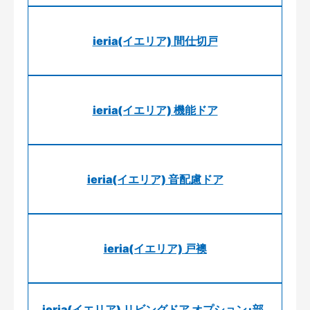
ieria(イエリア) 間仕切戸
ieria(イエリア) 機能ドア
ieria(イエリア) 音配慮ドア
ieria(イエリア) 戸襖
ieria(イエリア) リビングドア オプション･部