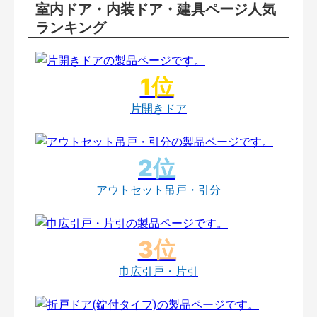
室内ドア・内装ドア・建具ページ人気
ランキング
片開きドア
アウトセット吊戸・引分
巾広引戸・片引