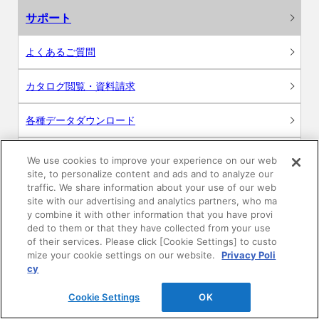
サポート
よくあるご質問
カタログ閲覧・資料請求
各種データダウンロード
WEB見積・各種シミュレーション
We use cookies to improve your experience on our web
site, to personalize content and ads and to analyze our
traffic. We share information about your use of our web
交換用部品の購入
site with our advertising and analytics partners, who ma
y combine it with other information that you have provi
修理・点検
ded to them or that they have collected from your use
of their services. Please click [Cookie Settings] to custo
mize your cookie settings on our website.
Privacy Poli
お問い合わせ
cy
ログイン
Cookie Settings
OK