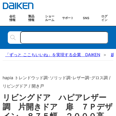
会社
製品
ショー
ログ
SNS
サポート
情報
情報
ルーム
イン
「ずっと ここちいいね」を実現する企業 DAIKEN
建
hapia トレンドウッド調･ソリッド調･レザー調･グロス調 /
リビングドア / 開き戸
リビングドア ハピアレザー
調 片開きドア 扉 ７Ｐデザ