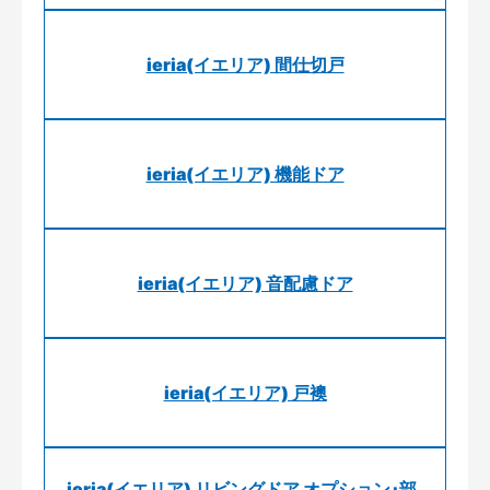
ieria(イエリア) 間仕切戸
ieria(イエリア) 機能ドア
ieria(イエリア) 音配慮ドア
ieria(イエリア) 戸襖
ieria(イエリア) リビングドア オプション･部