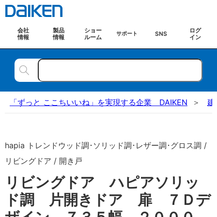
会社
製品
ショー
ログ
SNS
サポート
情報
情報
ルーム
イン
「ずっと ここちいいね」を実現する企業 DAIKEN
建
hapia トレンドウッド調･ソリッド調･レザー調･グロス調 /
リビングドア / 開き戸
リビングドア ハピアソリッ
ド調 片開きドア 扉 ７Ｄデ