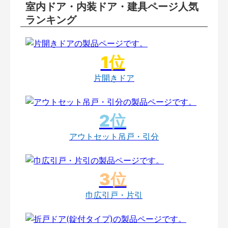
室内ドア・内装ドア・建具ページ人気
ランキング
片開きドア
アウトセット吊戸・引分
巾広引戸・片引