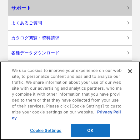
サポート
よくあるご質問
カタログ閲覧・資料請求
各種データダウンロード
WEB見積・各種シミュレーション
We use cookies to improve your experience on our web
site, to personalize content and ads and to analyze our
traffic. We share information about your use of our web
交換用部品の購入
site with our advertising and analytics partners, who ma
y combine it with other information that you have provi
修理・点検
ded to them or that they have collected from your use
of their services. Please click [Cookie Settings] to custo
mize your cookie settings on our website.
Privacy Poli
お問い合わせ
cy
ログイン
Cookie Settings
OK