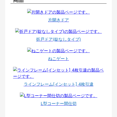
片開きドア
折戸ドア(錠なしタイプ)
ねこゲート
ラインフレーム[インセット] 4枚引違
L型コーナー間仕切