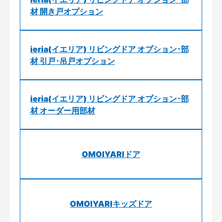
材 開き戸オプション
ieria(イエリア) リビングドア オプション･部
材 引戸･吊戸オプション
ieria(イエリア) リビングドア オプション･部
材 オーダー用部材
OMOIYARIドア
OMOIYARIキッズドア