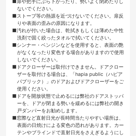
■扉や把手にぶら下がったり、勢いよく閉めたりし
ないでください。
■ストーブ等の熱源を近づけないでください。扉反
りや表面の歪みの原因になります。
■汚れが付いた場合は、乾拭きもしくは薄めた中性
洗剤で固く絞ったタオルで拭いてください。
■シンナー・ベンジンなどを使用すると、表面の艶
がなくなったり変色する場合がありますので使用
しないでください。
■ドアクローザーは取付けできません。ドアクロー
ザーを取付ける場合は、「hapia public（ハピア
パブリック）」のドアおよびドアクローザーをご
使用ください。
■ドアを開放状態で止めるには弊社のドアストッパ
ーを、ドアが閉まる勢いを緩めるには弊社の開き
戸ダンパーをお勧めします。
■窓際など直射日光が長時間当たりやすい場所は、
表面の日焼けによる変色の恐れがあります。カー
テンやブラインドで直射日光をさえぎるようにし