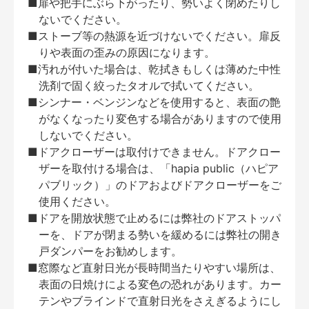
■扉や把手にぶら下がったり、勢いよく閉めたりし
ないでください。
■ストーブ等の熱源を近づけないでください。扉反
りや表面の歪みの原因になります。
■汚れが付いた場合は、乾拭きもしくは薄めた中性
洗剤で固く絞ったタオルで拭いてください。
■シンナー・ベンジンなどを使用すると、表面の艶
がなくなったり変色する場合がありますので使用
しないでください。
■ドアクローザーは取付けできません。ドアクロー
ザーを取付ける場合は、「hapia public（ハピア
パブリック）」のドアおよびドアクローザーをご
使用ください。
■ドアを開放状態で止めるには弊社のドアストッパ
ーを、ドアが閉まる勢いを緩めるには弊社の開き
戸ダンパーをお勧めします。
■窓際など直射日光が長時間当たりやすい場所は、
表面の日焼けによる変色の恐れがあります。カー
テンやブラインドで直射日光をさえぎるようにし