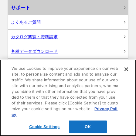
サポート
よくあるご質問
カタログ閲覧・資料請求
各種データダウンロード
WEB見積・各種シミュレーション
We use cookies to improve your experience on our web
site, to personalize content and ads and to analyze our
traffic. We share information about your use of our web
交換用部品の購入
site with our advertising and analytics partners, who ma
y combine it with other information that you have provi
修理・点検
ded to them or that they have collected from your use
of their services. Please click [Cookie Settings] to custo
mize your cookie settings on our website.
Privacy Poli
お問い合わせ
cy
ログイン
Cookie Settings
OK