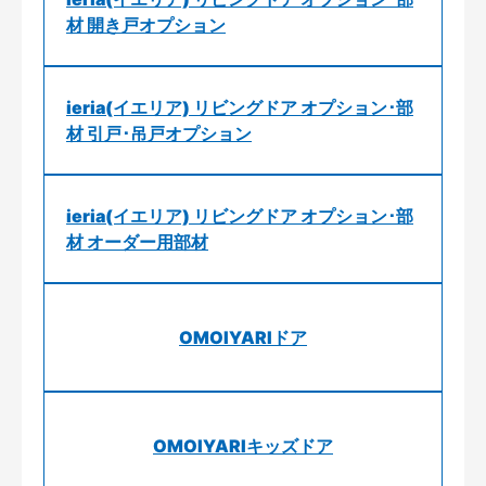
材 開き戸オプション
ieria(イエリア) リビングドア オプション･部
材 引戸･吊戸オプション
ieria(イエリア) リビングドア オプション･部
材 オーダー用部材
OMOIYARIドア
OMOIYARIキッズドア