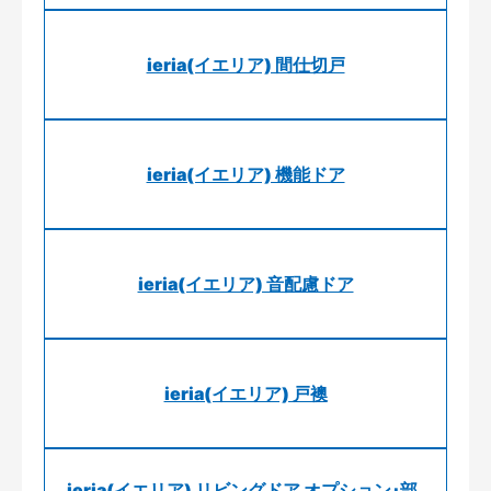
ieria(イエリア) 間仕切戸
ieria(イエリア) 機能ドア
ieria(イエリア) 音配慮ドア
ieria(イエリア) 戸襖
ieria(イエリア) リビングドア オプション･部