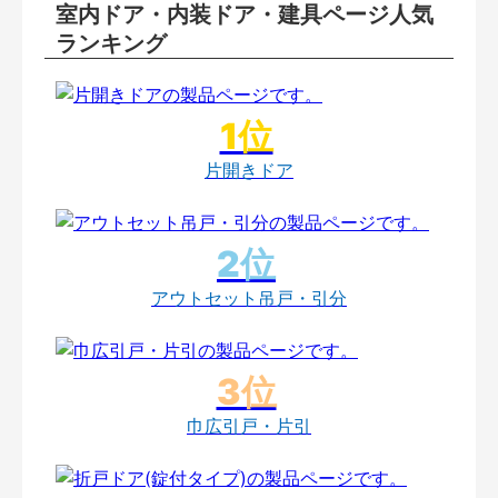
室内ドア・内装ドア・建具ページ人気
ランキング
片開きドア
アウトセット吊戸・引分
巾広引戸・片引