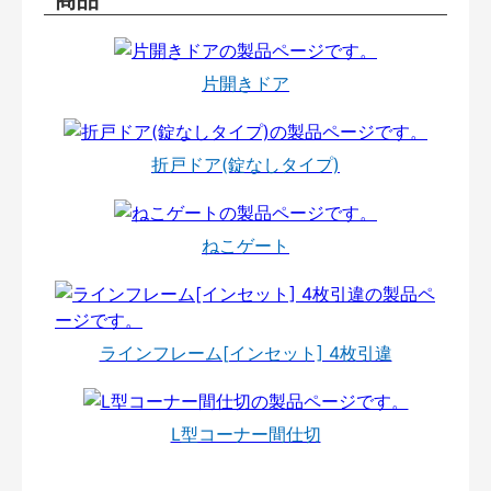
片開きドア
折戸ドア(錠なしタイプ)
ねこゲート
ラインフレーム[インセット] 4枚引違
L型コーナー間仕切