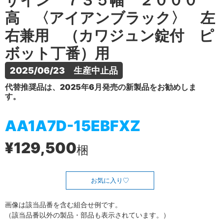
ザイン ７３５幅 ２０００
高 〈アイアンブラック〉 左
右兼用 （カワジュン錠付 ピ
ボット丁番）用
2025/06/23　生産中止品
代替推奨品は、2025年6月発売の新製品をお勧めしま
す。
AA1A7D-15EBFXZ
¥129,500
梱
お気に入り
画像は該当品番を含む組合せ例です。
（該当品番以外の製品・部品も表示されています。）