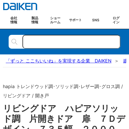
会社
製品
ショー
ログ
SNS
サポート
情報
情報
ルーム
イン
「ずっと ここちいいね」を実現する企業 DAIKEN
建
hapia トレンドウッド調･ソリッド調･レザー調･グロス調 /
リビングドア / 開き戸
リビングドア ハピアソリッ
ド調 片開きドア 扉 ７Ｄデ