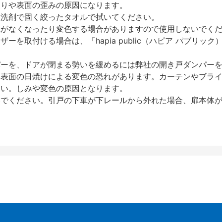
反りや表面の歪みの原因になります。
性洗剤で固く絞ったタオルで拭いてください。
艶がなくなったり変色する場合がありますので使用しないでく
を取付ける場合は、「hapia public（ハピア パブリ
パーを、ドアが閉まる勢いを緩めるには弊社の開き戸ダンパー
、表面の日焼けによる変色の恐れがあります。カーテンやブラ
さい。しみや変色の原因となります。
いでください。引戸の下車が下レールから外れた場合、扉本体