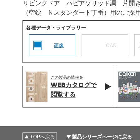
リビングドア ハピアソリッド調 片開
（空錠 Ｎスタンダード丁番）用のご採
各種データ・ライブラリー
画像
CAD
この製品の情報を
WEBカタログで
閲覧する
TOPへ戻る
製品シリーズページに戻る