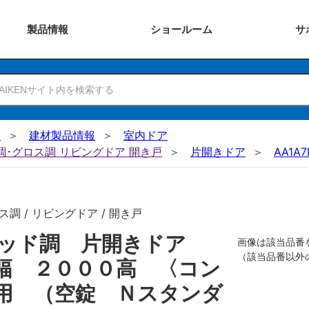
製品
情報
ショー
ルーム
サ
N
建材製品情報
室内ドア
ー調･グロス調 リビングドア 開き戸
片開きドア
AA1A7
調 / リビングドア / 開き戸
リッド調 片開きドア
画像は該当品番
（該当品番以外
幅 ２０００高 〈コン
用 （空錠 Ｎスタンダ