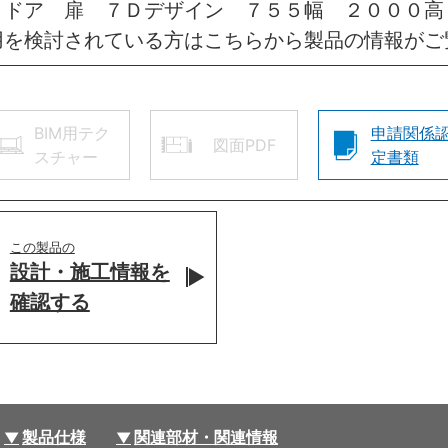
きドア 扉 ７Ｄデザイン ７５５幅 ２０００
用を検討されている方はこちらから製品の情報がご
BIM用テク
申請関係
図面PDF
スチャー
定書類
この製品の
設計・施工情報を
確認する
製品仕様
関連部材・関連情報