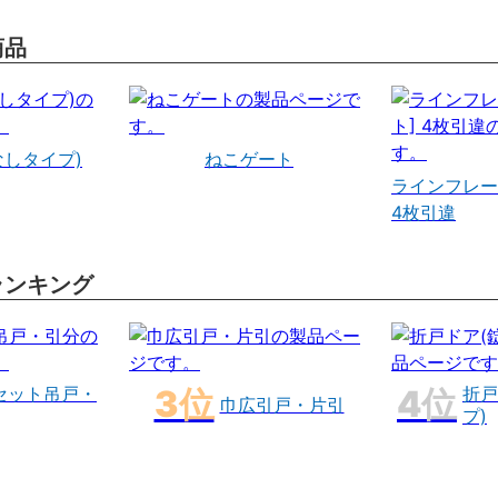
商品
なしタイプ)
ねこゲート
ラインフレー
4枚引違
ランキング
セット吊戸・
折戸
巾広引戸・片引
プ)