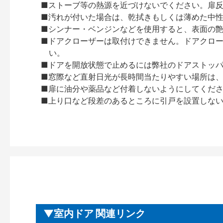
■ストーブ等の熱源を近づけないでください。扉
■汚れが付いた場合は、乾拭きもしくは薄めた中
■シンナー・ベンジンなどを使用すると、表面の
■ドアクローザーは取付けできません。ドアクローザー
い。
■ドアを開放状態で止めるには弊社のドアストッ
■窓際など直射日光が長時間当たりやすい場所は
■扉に油分や薬品など付着しないようにしてくだ
■上り口など段差のあるところに引戸を設置しな
室内ドア 関連リンク