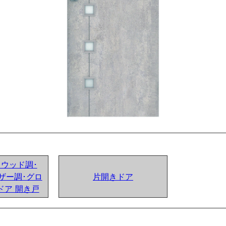
ンドウッド調･
ザー調･グロ
片開きドア
ドア 開き戸