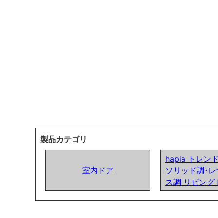
製品カテゴリ
hapia トレ
室内ドア
ソリッド調･レ
ス調 リビング