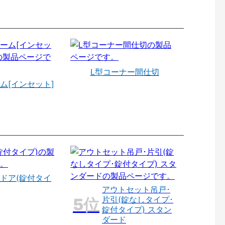
L型コーナー間仕切
ム[インセット]
ドア(錠付タイ
アウトセット吊戸･
片引(錠なしタイプ･
錠付タイプ) スタン
ダード