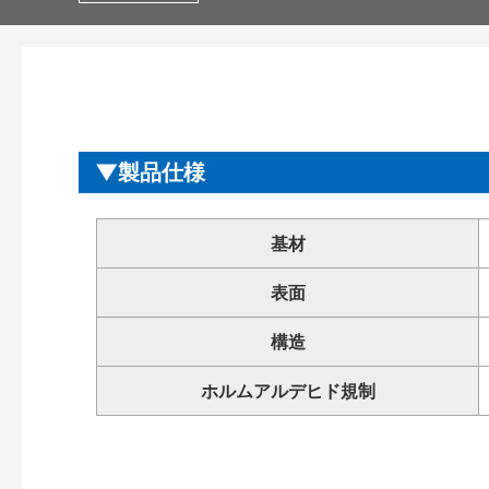
製品仕様
基材
表面
構造
ホルムアルデヒド規制