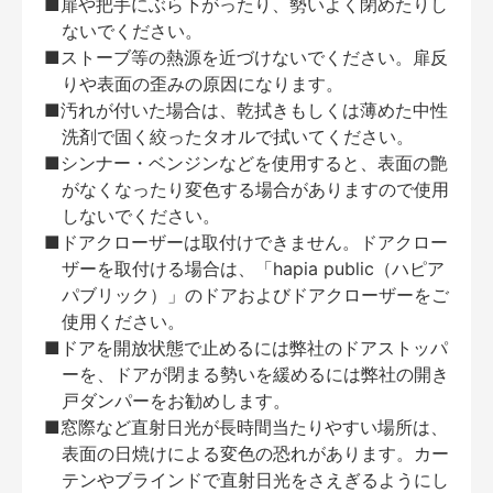
■扉や把手にぶら下がったり、勢いよく閉めたりし
ないでください。
■ストーブ等の熱源を近づけないでください。扉反
りや表面の歪みの原因になります。
■汚れが付いた場合は、乾拭きもしくは薄めた中性
洗剤で固く絞ったタオルで拭いてください。
■シンナー・ベンジンなどを使用すると、表面の艶
がなくなったり変色する場合がありますので使用
しないでください。
■ドアクローザーは取付けできません。ドアクロー
ザーを取付ける場合は、「hapia public（ハピア
パブリック）」のドアおよびドアクローザーをご
使用ください。
■ドアを開放状態で止めるには弊社のドアストッパ
ーを、ドアが閉まる勢いを緩めるには弊社の開き
戸ダンパーをお勧めします。
■窓際など直射日光が長時間当たりやすい場所は、
表面の日焼けによる変色の恐れがあります。カー
テンやブラインドで直射日光をさえぎるようにし