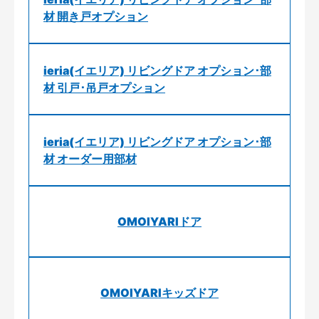
材 開き戸オプション
ieria(イエリア) リビングドア オプション･部
材 引戸･吊戸オプション
ieria(イエリア) リビングドア オプション･部
材 オーダー用部材
OMOIYARIドア
OMOIYARIキッズドア