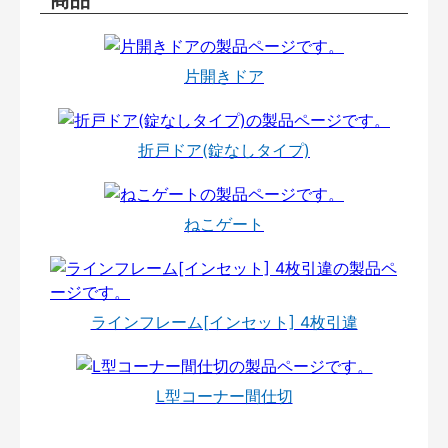
片開きドア
折戸ドア(錠なしタイプ)
ねこゲート
ラインフレーム[インセット] 4枚引違
L型コーナー間仕切