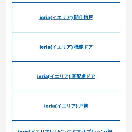
ieria(イエリア) 間仕切戸
ieria(イエリア) 機能ドア
ieria(イエリア) 音配慮ドア
ieria(イエリア) 戸襖
ieria(イエリア) リビングドア オプション･部