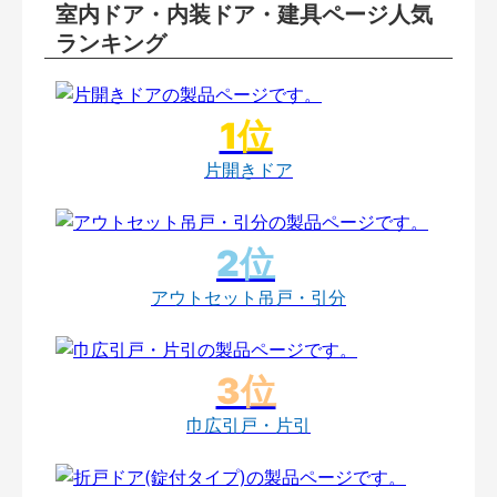
室内ドア・内装ドア・建具ページ人気
ランキング
片開きドア
アウトセット吊戸・引分
巾広引戸・片引