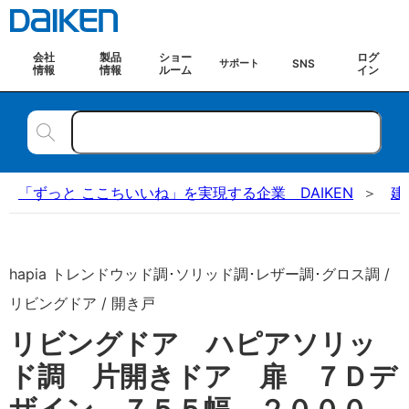
会社
製品
ショー
ログ
SNS
サポート
情報
情報
ルーム
イン
「ずっと ここちいいね」を実現する企業 DAIKEN
建
hapia トレンドウッド調･ソリッド調･レザー調･グロス調 /
リビングドア / 開き戸
リビングドア ハピアソリッ
ド調 片開きドア 扉 ７Ｄデ