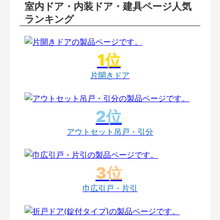
室内ドア・内装ドア・建具ページ人気
ランキング
片開きドア
アウトセット吊戸・引分
巾広引戸・片引