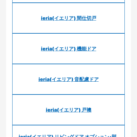
ieria(イエリア) 間仕切戸
ieria(イエリア) 機能ドア
ieria(イエリア) 音配慮ドア
ieria(イエリア) 戸襖
ieria(イエリア) リビングドア オプション･部