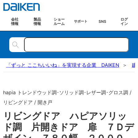
会社
製品
ショー
ログ
SNS
サポート
情報
情報
ルーム
イン
「ずっと ここちいいね」を実現する企業 DAIKEN
建
hapia トレンドウッド調･ソリッド調･レザー調･グロス調 /
リビングドア / 開き戸
リビングドア ハピアソリッ
ド調 片開きドア 扉 ７Ｄデ