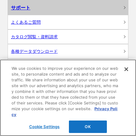
サポート
よくあるご質問
カタログ閲覧・資料請求
各種データダウンロード
WEB見積・各種シミュレーション
We use cookies to improve your experience on our web
site, to personalize content and ads and to analyze our
traffic. We share information about your use of our web
交換用部品の購入
site with our advertising and analytics partners, who ma
y combine it with other information that you have provi
修理・点検
ded to them or that they have collected from your use
of their services. Please click [Cookie Settings] to custo
mize your cookie settings on our website.
Privacy Poli
お問い合わせ
cy
ログイン
Cookie Settings
OK