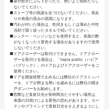
■扉や把手にぶら下がったり、勢いよく閉めたりし
ないでください。
■ストーブ等の熱源を近づけないでください。扉反
りや表面の歪みの原因になります。
■汚れが付いた場合は、乾拭きもしくは薄めた中性
洗剤で固く絞ったタオルで拭いてください。
■シンナー・ベンジンなどを使用すると、表面の艶
がなくなったり変色する場合がありますので使用
しないでください。
■ドアクローザーは取付けできません。ドアクロー
ザーを取付ける場合は、「hapia public（ハピア
パブリック）」のドアおよびドアクローザーをご
使用ください。
■ドアを開放状態で止めるには弊社のドアストッパ
ーを、ドアが閉まる勢いを緩めるには弊社の開き
戸ダンパーをお勧めします。
■窓際など直射日光が長時間当たりやすい場所は、
表面の日焼けによる変色の恐れがあります。カー
テンやブラインドで直射日光をさえぎるようにし