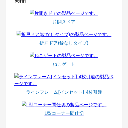
片開きドア
折戸ドア(錠なしタイプ)
ねこゲート
ラインフレーム[インセット] 4枚引違
L型コーナー間仕切