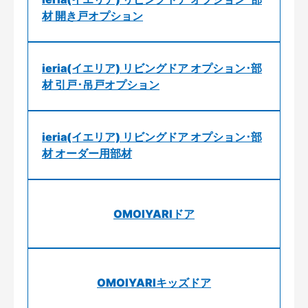
材 開き戸オプション
ieria(イエリア) リビングドア オプション･部
材 引戸･吊戸オプション
ieria(イエリア) リビングドア オプション･部
材 オーダー用部材
OMOIYARIドア
OMOIYARIキッズドア