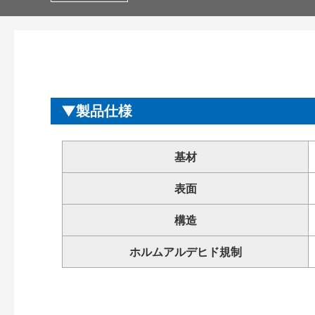
製品仕様
基材
表面
構造
ホルムアルデヒド規制