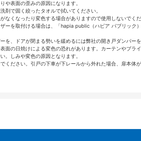
反りや表面の歪みの原因になります。
性洗剤で固く絞ったタオルで拭いてください。
艶がなくなったり変色する場合がありますので使用しないでく
を取付ける場合は、「hapia public（ハピア パブリ
パーを、ドアが閉まる勢いを緩めるには弊社の開き戸ダンパー
、表面の日焼けによる変色の恐れがあります。カーテンやブラ
さい。しみや変色の原因となります。
いでください。引戸の下車が下レールから外れた場合、扉本体