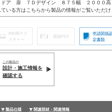
きドア 扉 ７Ｄデザイン ８７５幅 ２０００高
れている方はこちらから製品の情報がご覧いただけ
BIM用テク
申請関係
図面PDF
スチャー
定書類
この製品の
設計・施工情報を
確認する
製品仕様
関連部材・関連情報