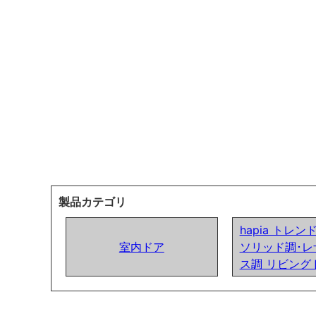
製品カテゴリ
hapia トレ
室内ドア
ソリッド調･レ
ス調 リビング