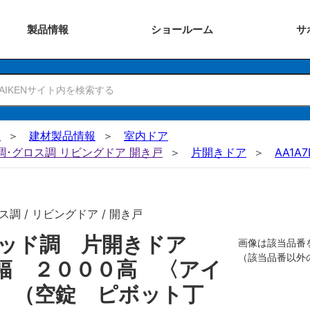
製品
情報
ショー
ルーム
サ
N
建材製品情報
室内ドア
ー調･グロス調 リビングドア 開き戸
片開きドア
AA1A7
調 / リビングドア / 開き戸
リッド調 片開きドア
画像は該当品番
（該当品番以外
幅 ２０００高 〈アイ
 （空錠 ピボット丁