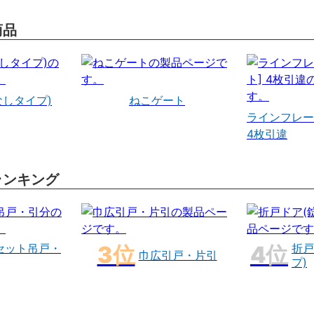
商品
なしタイプ)
ねこゲート
ラインフレー
4枚引違
ランキング
セット吊戸・
折戸
巾広引戸・片引
プ)