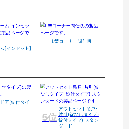
L型コーナー間仕切
ム[インセット]
ドア(錠付タイ
アウトセット吊戸･
片引(錠なしタイプ･
錠付タイプ) スタン
ダード