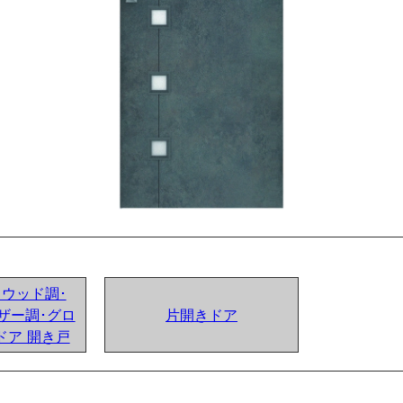
ンドウッド調･
ザー調･グロ
片開きドア
ドア 開き戸