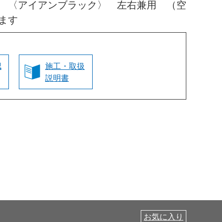
 〈アイアンブラック〉 左右兼用 （空
ます
認
施工・取扱
説明書
お気に入り