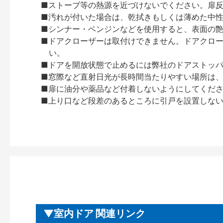
■ストーブ等の熱源を近づけないでください。扉
■汚れが付いた場合は、乾拭きもしくは薄めた中
■シンナー・ベンジンなどを使用すると、表面の
■ドアクローザーは取付けできません。ドアクローザー
い。
■ドアを開放状態で止めるには弊社のドアストッ
■窓際など直射日光が長時間当たりやすい場所は
■扉に油分や薬品など付着しないようにしてくだ
■上り口など段差のあるところに引戸を設置しな
室内ドア 関連リンク