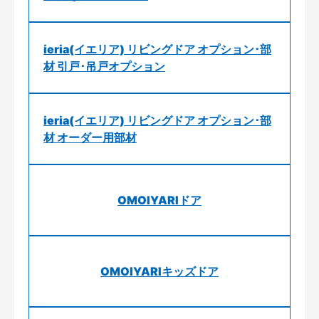
ieria(イエリア) リビングドア オプション･部
材 引戸･吊戸オプション
ieria(イエリア) リビングドア オプション･部
材 オーダー用部材
OMOIYARIドア
OMOIYARIキッズドア