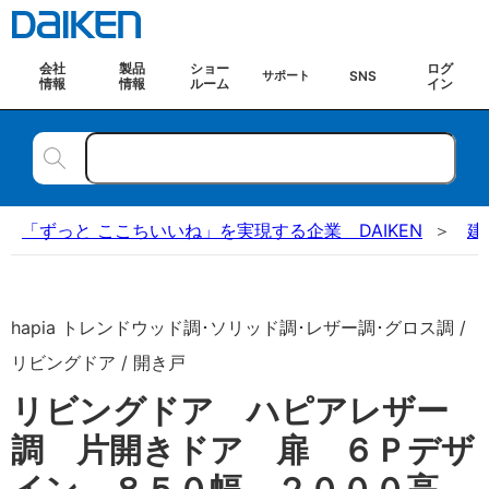
会社
製品
ショー
ログ
SNS
サポート
情報
情報
ルーム
イン
「ずっと ここちいいね」を実現する企業 DAIKEN
建
hapia トレンドウッド調･ソリッド調･レザー調･グロス調 /
リビングドア / 開き戸
リビングドア ハピアレザー
調 片開きドア 扉 ６Ｐデザ