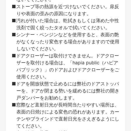
■ストーブ等の熱源を近づけないでください。扉反
りや表面の歪みの原因になります。
■汚れが付いた場合は、乾拭きもしくは薄めた中性
洗剤で固く絞ったタオルで拭いてください。
■シンナー・ベンジンなどを使用すると、表面の艶
がなくなったり変色する場合がありますので使用
しないでください。
■ドアクローザーは取付けできません。ドアクロー
ザーを取付ける場合は、「hapia public（ハピア
パブリック）」のドアおよびドアクローザーをご
使用ください。
■ドアを開放状態で止めるには弊社のドアストッパ
ーを、ドアが閉まる勢いを緩めるには弊社の開き
戸ダンパーをお勧めします。
■窓際など直射日光が長時間当たりやすい場所は、
表面の日焼けによる変色の恐れがあります。カー
テンやブラインドで直射日光をさえぎるようにし
てください。