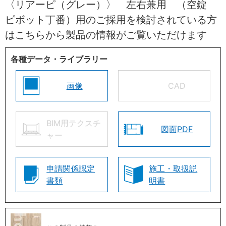
〈リアーピ（グレー）〉 左右兼用 （空錠
ピボット丁番）用のご採用を検討されている方
はこちらから製品の情報がご覧いただけます
各種データ・ライブラリー
画像
CAD
BIM用テクスチ
図面PDF
ャー
申請関係認定
施工・取扱説
書類
明書