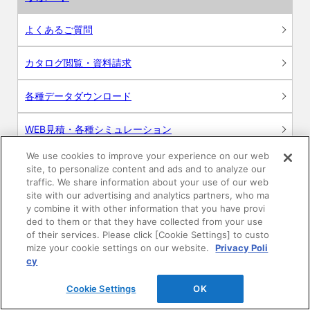
よくあるご質問
カタログ閲覧・資料請求
各種データダウンロード
WEB見積・各種シミュレーション
We use cookies to improve your experience on our web
交換用部品の購入
site, to personalize content and ads and to analyze our
traffic. We share information about your use of our web
修理・点検
site with our advertising and analytics partners, who ma
y combine it with other information that you have provi
ded to them or that they have collected from your use
お問い合わせ
of their services. Please click [Cookie Settings] to custo
mize your cookie settings on our website.
Privacy Poli
ログイン
cy
Cookie Settings
OK
建築・設計関係者様向けサイト