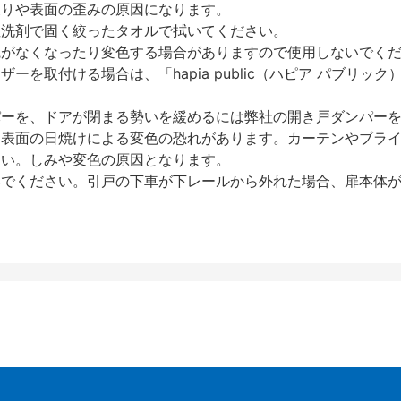
反りや表面の歪みの原因になります。
性洗剤で固く絞ったタオルで拭いてください。
艶がなくなったり変色する場合がありますので使用しないでく
を取付ける場合は、「hapia public（ハピア パブリ
パーを、ドアが閉まる勢いを緩めるには弊社の開き戸ダンパー
、表面の日焼けによる変色の恐れがあります。カーテンやブラ
さい。しみや変色の原因となります。
いでください。引戸の下車が下レールから外れた場合、扉本体