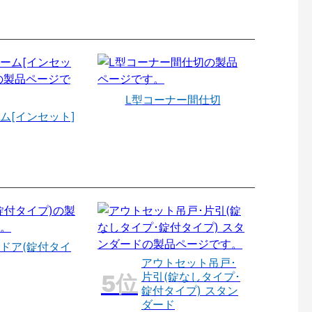
L型コーナー間仕切
ム[インセット]
ドア(錠付タイ
アウトセット吊戸･
片引(錠なしタイプ･
錠付タイプ) スタン
ダード