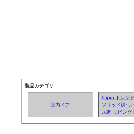
製品カテゴリ
hapia トレ
室内ドア
ソリッド調･レ
ス調 リビング