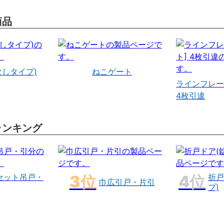
商品
なしタイプ)
ねこゲート
ラインフレー
4枚引違
ランキング
セット吊戸・
折戸
巾広引戸・片引
プ)