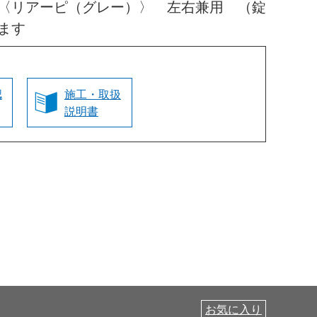
〈リアーピ（グレー）〉 左右兼用 （錠
ます
認
施工・取扱
説明書
お気に入り