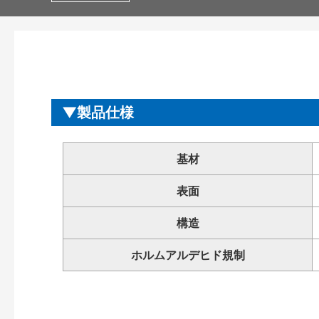
製品仕様
基材
表面
構造
ホルムアルデヒド規制