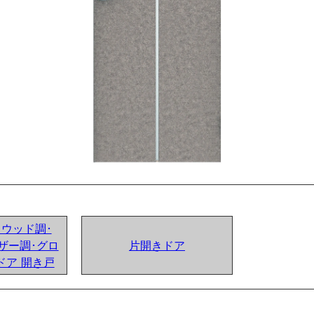
ンドウッド調･
ザー調･グロ
片開きドア
ドア 開き戸