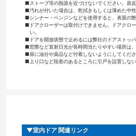
■ストーブ等の熱源を近づけないでください。扉
■汚れが付いた場合は、乾拭きもしくは薄めた中
■シンナー・ベンジンなどを使用すると、表面の
■ドアクローザーは取付けできません。ドアクローザー
い。
■ドアを開放状態で止めるには弊社のドアストッ
■窓際など直射日光が長時間当たりやすい場所は
■扉に油分や薬品など付着しないようにしてくだ
■上り口など段差のあるところに引戸を設置しな
室内ドア 関連リンク