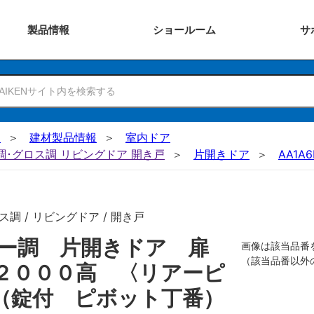
製品
情報
ショー
ルーム
サ
N
建材製品情報
室内ドア
ー調･グロス調 リビングドア 開き戸
片開きドア
AA1A6
調 / リビングドア / 開き戸
ザー調 片開きドア 扉
画像は該当品番
（該当品番以外
２０００高 〈リアーピ
（錠付 ピボット丁番）