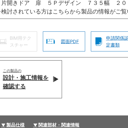
 片開きドア 扉 ５Ｐデザイン ７３５幅 ２０
を検討されている方はこちらから製品の情報がご覧
BIM用テク
申請関係
図面PDF
スチャー
定書類
この製品の
設計・施工情報を
確認する
製品仕様
関連部材・関連情報