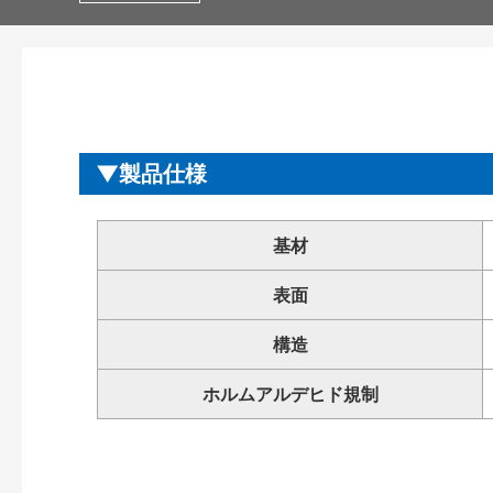
製品仕様
基材
表面
構造
ホルムアルデヒド規制