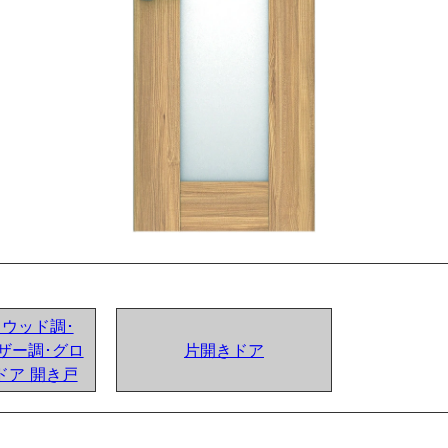
ンドウッド調･
ザー調･グロ
片開きドア
ドア 開き戸