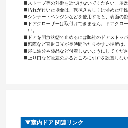
■ストーブ等の熱源を近づけないでください。扉
■汚れが付いた場合は、乾拭きもしくは薄めた中
■シンナー・ベンジンなどを使用すると、表面の
■ドアクローザーは取付けできません。ドアクローザー
い。
■ドアを開放状態で止めるには弊社のドアストッ
■窓際など直射日光が長時間当たりやすい場所は
■扉に油分や薬品など付着しないようにしてくだ
■上り口など段差のあるところに引戸を設置しな
室内ドア 関連リンク