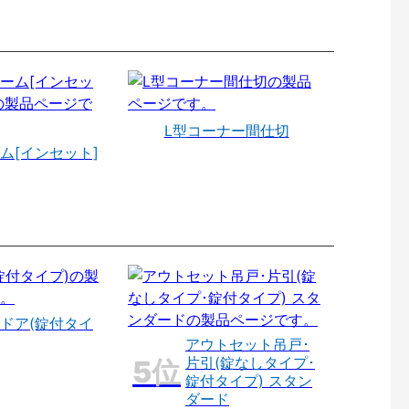
L型コーナー間仕切
ム[インセット]
ドア(錠付タイ
アウトセット吊戸･
片引(錠なしタイプ･
錠付タイプ) スタン
ダード