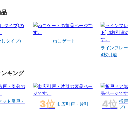
商品
なしタイプ)
ねこゲート
ラインフレー
4枚引違
ランキング
セット吊戸・
折戸
巾広引戸・片引
プ)