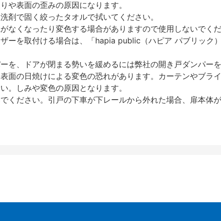
反りや表面の歪みの原因になります。
性洗剤で固く絞ったタオルで拭いてください。
艶がなくなったり変色する場合がありますので使用しないでく
を取付ける場合は、「hapia public（ハピア パブリ
パーを、ドアが閉まる勢いを緩めるには弊社の開き戸ダンパー
、表面の日焼けによる変色の恐れがあります。カーテンやブラ
さい。しみや変色の原因となります。
いでください。引戸の下車が下レールから外れた場合、扉本体