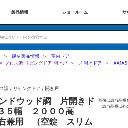
製品
情報
ショー
ルーム
サ
N
建材製品情報
室内ドア
ー調･グロス調 リビングドア 開き戸
片開きドア
AA1A5
調 / リビングドア / 開き戸
ンドウッド調 片開きド
画像は該当品番
（該当品番以外
７３５幅 ２０００高
右兼用 （空錠 スリム