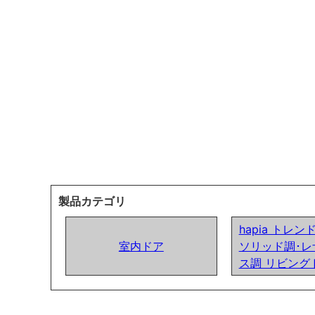
製品カテゴリ
hapia トレ
室内ドア
ソリッド調･レ
ス調 リビング