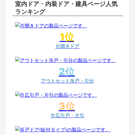
室内ドア・内装ドア・建具ページ人気
ランキング
片開きドア
アウトセット吊戸・引分
巾広引戸・片引