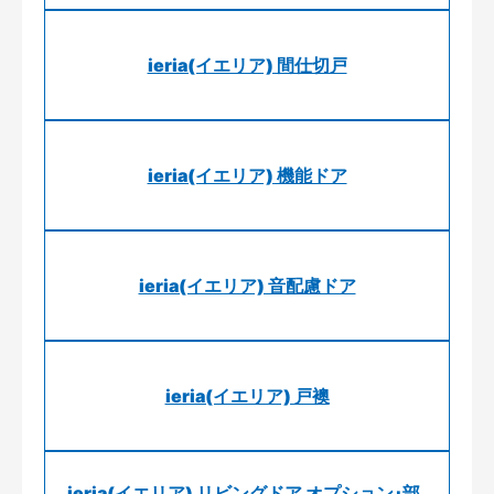
ieria(イエリア) 間仕切戸
ieria(イエリア) 機能ドア
ieria(イエリア) 音配慮ドア
ieria(イエリア) 戸襖
ieria(イエリア) リビングドア オプション･部