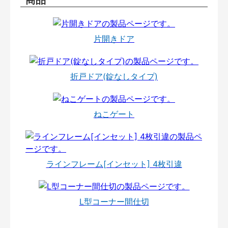
片開きドア
折戸ドア(錠なしタイプ)
ねこゲート
ラインフレーム[インセット] 4枚引違
L型コーナー間仕切