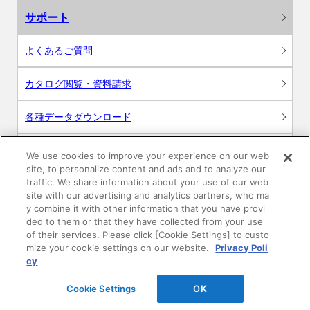
サポート
よくあるご質問
カタログ閲覧・資料請求
各種データダウンロード
WEB見積・各種シミュレーション
We use cookies to improve your experience on our web
site, to personalize content and ads and to analyze our
traffic. We share information about your use of our web
交換用部品の購入
site with our advertising and analytics partners, who ma
y combine it with other information that you have provi
修理・点検
ded to them or that they have collected from your use
of their services. Please click [Cookie Settings] to custo
mize your cookie settings on our website.
Privacy Poli
お問い合わせ
cy
ログイン
Cookie Settings
OK