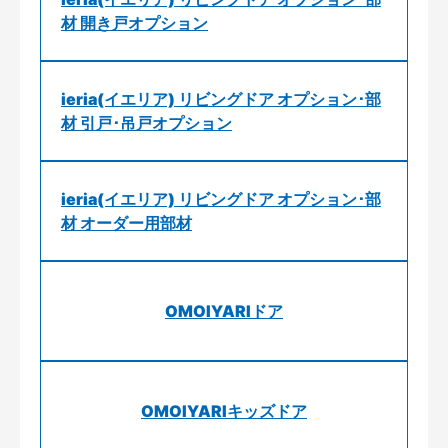
材 開き戸オプション
ieria(イエリア) リビングドア オプション･部
材 引戸･吊戸オプション
ieria(イエリア) リビングドア オプション･部
材 オーダー用部材
OMOIYARIドア
OMOIYARIキッズドア