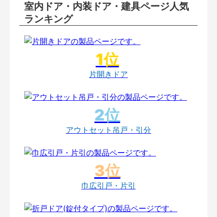
室内ドア・内装ドア・建具ページ人気
ランキング
片開きドア
アウトセット吊戸・引分
巾広引戸・片引