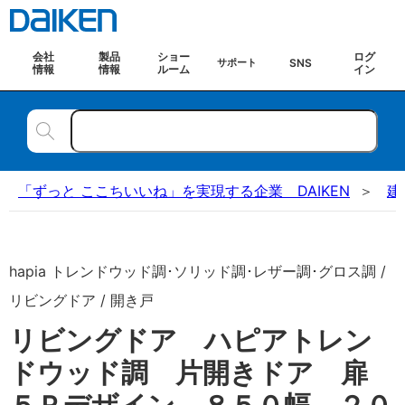
会社
製品
ショー
ログ
SNS
サポート
情報
情報
ルーム
イン
「ずっと ここちいいね」を実現する企業 DAIKEN
建
hapia トレンドウッド調･ソリッド調･レザー調･グロス調 /
リビングドア / 開き戸
リビングドア ハピアトレン
ドウッド調 片開きドア 扉