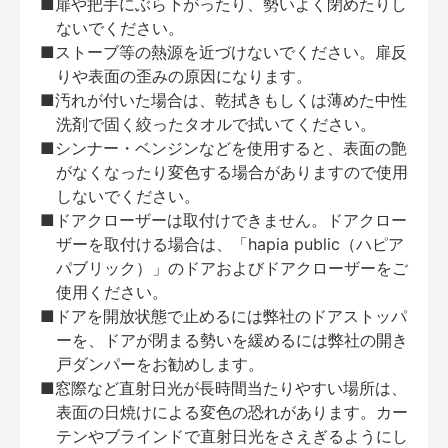
■扉や把手にぶら下がったり、勢いよく閉めたりし
ないでください。
■ストーブ等の熱源を近づけないでください。扉反
りや表面の歪みの原因になります。
■汚れが付いた場合は、乾拭きもしくは薄めた中性
洗剤で固く絞ったタオルで拭いてください。
■シンナー・ベンジンなどを使用すると、表面の艶
がなくなったり変色する場合がありますので使用
しないでください。
■ドアクローザーは取付けできません。ドアクロー
ザーを取付ける場合は、「hapia public（ハピア
パブリック）」のドアおよびドアクローザーをご
使用ください。
■ドアを開放状態で止めるには弊社のドアストッパ
ーを、ドアが閉まる勢いを緩めるには弊社の開き
戸ダンパーをお勧めします。
■窓際など直射日光が長時間当たりやすい場所は、
表面の日焼けによる変色の恐れがあります。カー
テンやブラインドで直射日光をさえぎるようにし