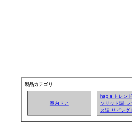
製品カテゴリ
hapia トレ
室内ドア
ソリッド調･レ
ス調 リビング