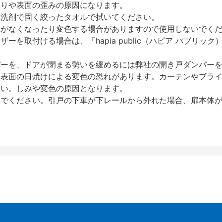
反りや表面の歪みの原因になります。
性洗剤で固く絞ったタオルで拭いてください。
艶がなくなったり変色する場合がありますので使用しないでく
を取付ける場合は、「hapia public（ハピア パブリ
パーを、ドアが閉まる勢いを緩めるには弊社の開き戸ダンパー
、表面の日焼けによる変色の恐れがあります。カーテンやブラ
さい。しみや変色の原因となります。
いでください。引戸の下車が下レールから外れた場合、扉本体