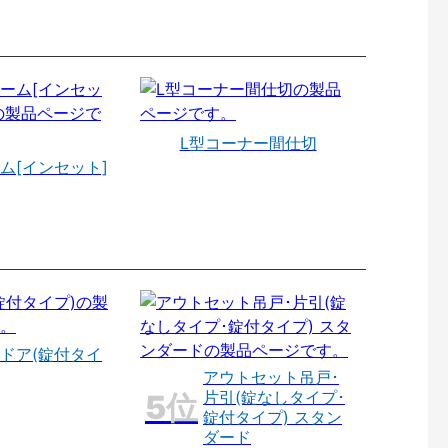
L型コーナー間仕切
ム[インセット]
ドア(錠付タイ
アウトセット吊戸･
片引(錠なしタイプ･
錠付タイプ) スタン
ダード