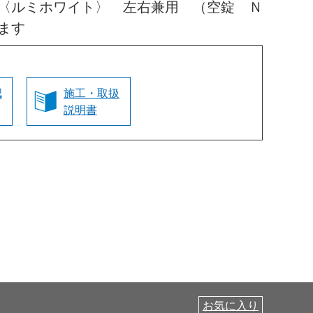
〈ルミホワイト〉 左右兼用 （空錠 Ｎ
ます
認
施工・取扱
説明書
お気に入り