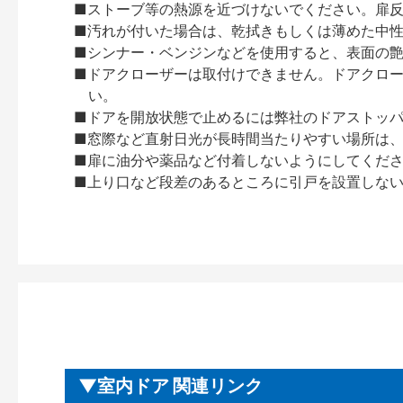
■ストーブ等の熱源を近づけないでください。扉
■汚れが付いた場合は、乾拭きもしくは薄めた中
■シンナー・ベンジンなどを使用すると、表面の
■ドアクローザーは取付けできません。ドアクローザー
い。
■ドアを開放状態で止めるには弊社のドアストッ
■窓際など直射日光が長時間当たりやすい場所は
■扉に油分や薬品など付着しないようにしてくだ
■上り口など段差のあるところに引戸を設置しな
室内ドア 関連リンク