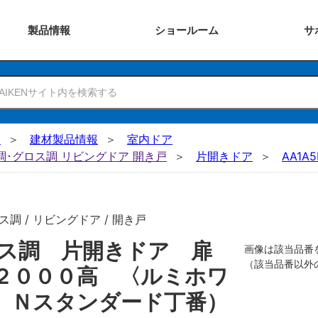
製品
情報
ショー
ルーム
サ
N
建材製品情報
室内ドア
ー調･グロス調 リビングドア 開き戸
片開きドア
AA1A5
調 / リビングドア / 開き戸
ロス調 片開きドア 扉
画像は該当品番
（該当品番以外
２０００高 〈ルミホワ
 Ｎスタンダード丁番）