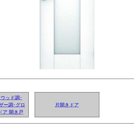
ンドウッド調･
ザー調･グロ
片開きドア
ドア 開き戸