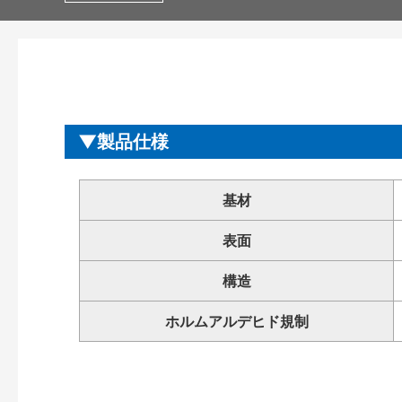
製品仕様
基材
表面
構造
ホルムアルデヒド規制