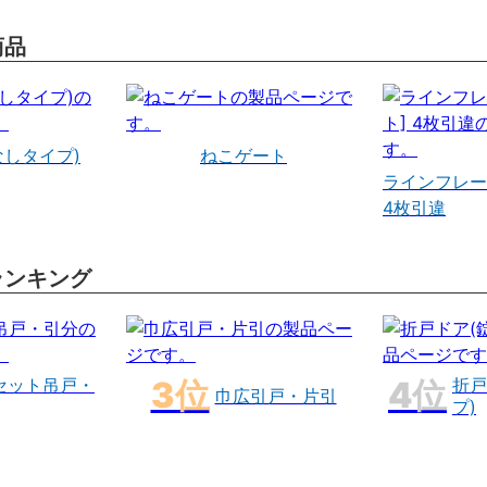
商品
なしタイプ)
ねこゲート
ラインフレー
4枚引違
ランキング
セット吊戸・
折戸
巾広引戸・片引
プ)