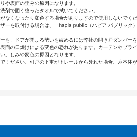
反りや表面の歪みの原因になります。
性洗剤で固く絞ったタオルで拭いてください。
艶がなくなったり変色する場合がありますので使用しないでく
を取付ける場合は、「hapia public（ハピア パブリ
パーを、ドアが閉まる勢いを緩めるには弊社の開き戸ダンパー
、表面の日焼けによる変色の恐れがあります。カーテンやブラ
さい。しみや変色の原因となります。
いでください。引戸の下車が下レールから外れた場合、扉本体