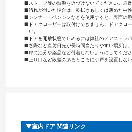
■ストーブ等の熱源を近づけないでください。扉
■汚れが付いた場合は、乾拭きもしくは薄めた中
■シンナー・ベンジンなどを使用すると、表面の
■ドアクローザーは取付けできません。ドアクローザー
い。
■ドアを開放状態で止めるには弊社のドアストッ
■窓際など直射日光が長時間当たりやすい場所は
■扉に油分や薬品など付着しないようにしてくだ
■上り口など段差のあるところに引戸を設置しな
室内ドア 関連リンク