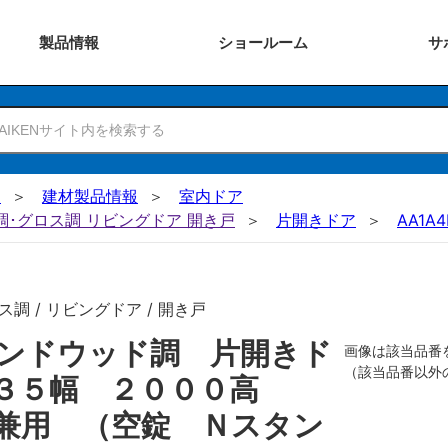
製品
情報
ショー
ルーム
サ
N
建材製品情報
室内ドア
ー調･グロス調 リビングドア 開き戸
片開きドア
AA1A4
調 / リビングドア / 開き戸
ンドウッド調 片開きド
画像は該当品番
（該当品番以外
７３５幅 ２０００高
兼用 （空錠 Ｎスタン