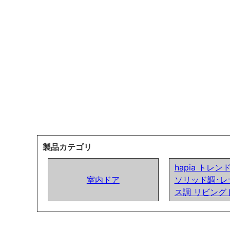
製品カテゴリ
hapia トレ
室内ドア
ソリッド調･レ
ス調 リビング