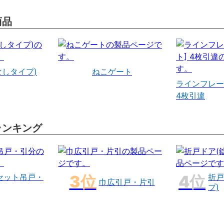
商品
なしタイプ)
ねこゲート
ラインフレー
4枚引違
ランキング
セット吊戸・
折戸
巾広引戸・片引
プ)