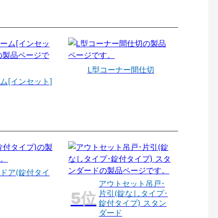
L型コーナー間仕切
ム[インセット]
ドア(錠付タイ
アウトセット吊戸･
片引(錠なしタイプ･
錠付タイプ) スタン
ダード