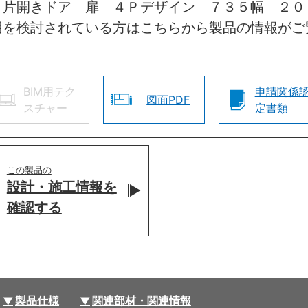
 片開きドア 扉 ４Ｐデザイン ７３５幅 ２
用を検討されている方はこちらから製品の情報がご
BIM用テク
申請関係
図面PDF
スチャー
定書類
この製品の
設計・施工情報を
確認する
製品仕様
関連部材・関連情報