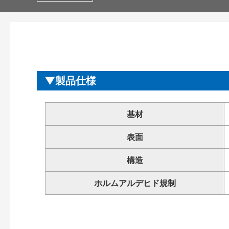
製品仕様
基材
表面
構造
ホルムアルデヒド規制