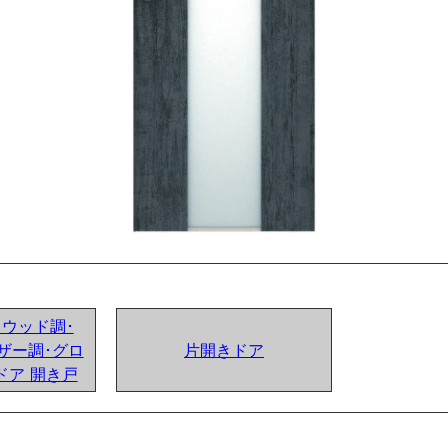
ンドウッド調･
ザー調･グロ
片開きドア
ドア 開き戸