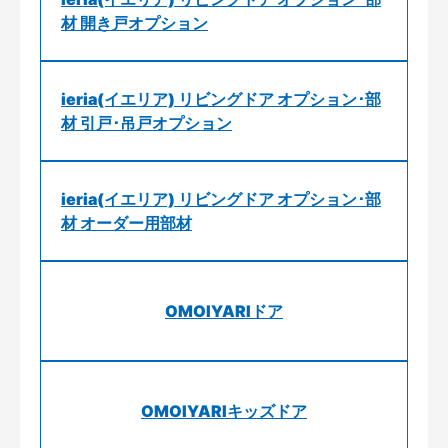
材 開き戸オプション
ieria(イエリア) リビングドア オプション･部
材 引戸･吊戸オプション
ieria(イエリア) リビングドア オプション･部
材 オーダー用部材
OMOIYARIドア
OMOIYARIキッズドア