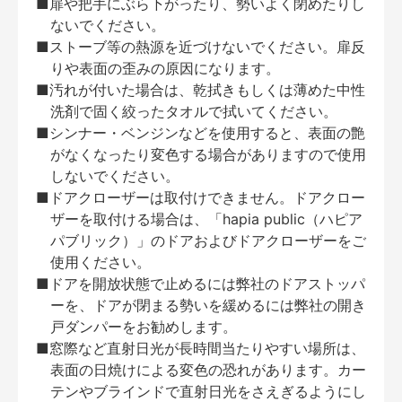
■扉や把手にぶら下がったり、勢いよく閉めたりし
ないでください。
■ストーブ等の熱源を近づけないでください。扉反
りや表面の歪みの原因になります。
■汚れが付いた場合は、乾拭きもしくは薄めた中性
洗剤で固く絞ったタオルで拭いてください。
■シンナー・ベンジンなどを使用すると、表面の艶
がなくなったり変色する場合がありますので使用
しないでください。
■ドアクローザーは取付けできません。ドアクロー
ザーを取付ける場合は、「hapia public（ハピア
パブリック）」のドアおよびドアクローザーをご
使用ください。
■ドアを開放状態で止めるには弊社のドアストッパ
ーを、ドアが閉まる勢いを緩めるには弊社の開き
戸ダンパーをお勧めします。
■窓際など直射日光が長時間当たりやすい場所は、
表面の日焼けによる変色の恐れがあります。カー
テンやブラインドで直射日光をさえぎるようにし