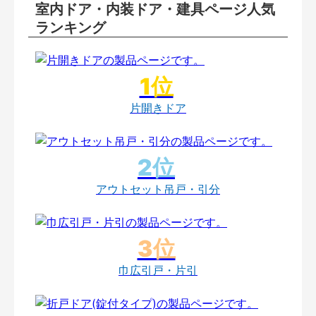
室内ドア・内装ドア・建具ページ人気
ランキング
片開きドア
アウトセット吊戸・引分
巾広引戸・片引