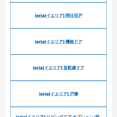
ieria(イエリア) 間仕切戸
ieria(イエリア) 機能ドア
ieria(イエリア) 音配慮ドア
ieria(イエリア) 戸襖
ieria(イエリア) リビングドア オプション･部