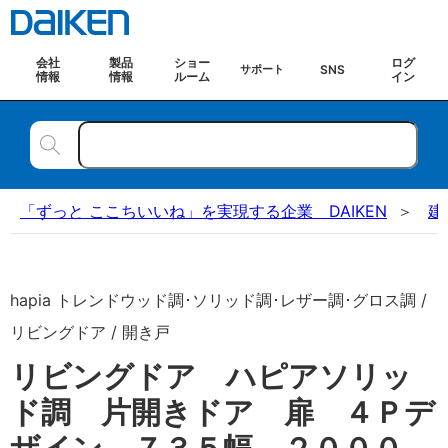
会社
製品
ショー
ログ
SNS
サポート
情報
情報
ルーム
イン
「ずっと ここちいいね」を実現する企業 DAIKEN
建
hapia トレンドウッド調･ソリッド調･レザー調･グロス調 /
リビングドア / 開き戸
リビングドア ハピアソリッ
ド調 片開きドア 扉 ４Ｐデ