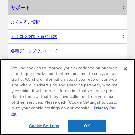
サポート
よくあるご質問
カタログ閲覧・資料請求
各種データダウンロード
WEB見積・各種シミュレーション
We use cookies to improve your experience on our web
site, to personalize content and ads and to analyze our
traffic. We share information about your use of our web
交換用部品の購入
site with our advertising and analytics partners, who ma
y combine it with other information that you have provi
修理・点検
ded to them or that they have collected from your use
of their services. Please click [Cookie Settings] to custo
mize your cookie settings on our website.
Privacy Poli
お問い合わせ
cy
ログイン
Cookie Settings
OK