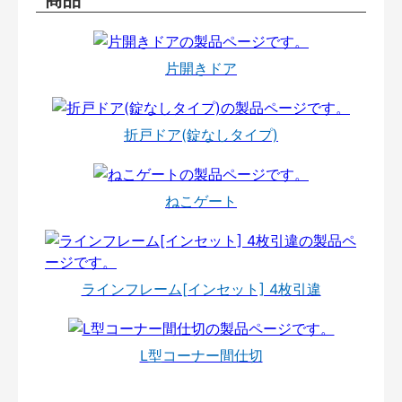
片開きドア
折戸ドア(錠なしタイプ)
ねこゲート
ラインフレーム[インセット] 4枚引違
L型コーナー間仕切