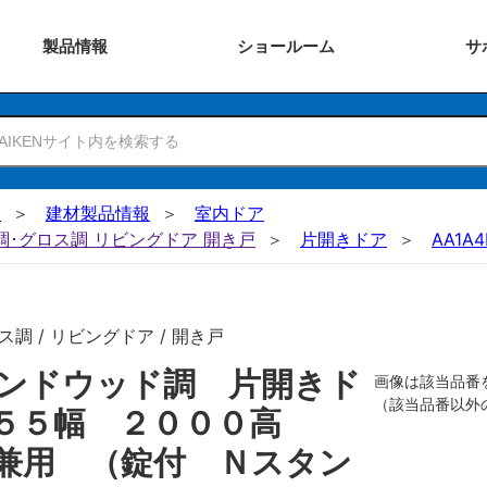
製品
情報
ショー
ルーム
サ
N
建材製品情報
室内ドア
ー調･グロス調 リビングドア 開き戸
片開きドア
AA1A4
調 / リビングドア / 開き戸
ンドウッド調 片開きド
画像は該当品番
（該当品番以外
７５５幅 ２０００高
兼用 （錠付 Ｎスタン