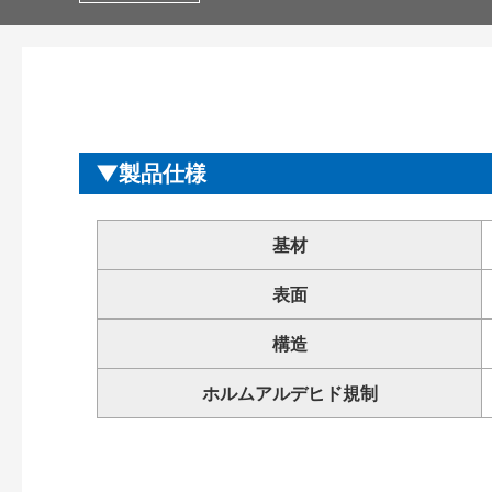
製品仕様
基材
表面
構造
ホルムアルデヒド規制