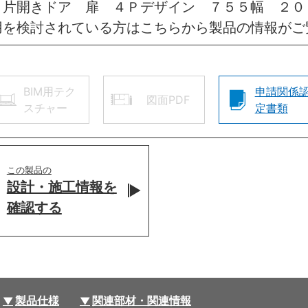
 片開きドア 扉 ４Ｐデザイン ７５５幅 ２
用を検討されている方はこちらから製品の情報がご
BIM用テク
申請関係
図面PDF
スチャー
定書類
この製品の
設計・施工情報を
確認する
製品仕様
関連部材・関連情報