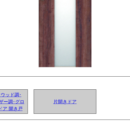
ンドウッド調･
ザー調･グロ
片開きドア
ドア 開き戸