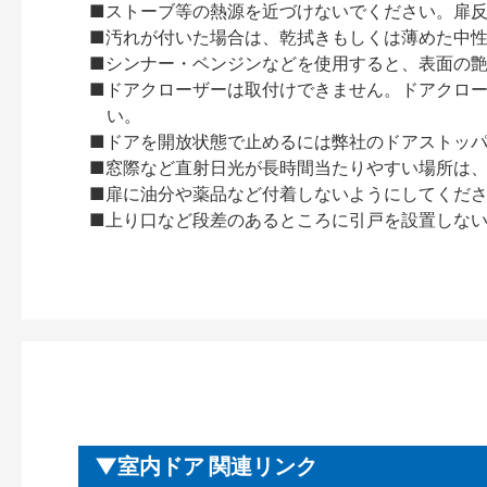
■ストーブ等の熱源を近づけないでください。扉
■汚れが付いた場合は、乾拭きもしくは薄めた中
■シンナー・ベンジンなどを使用すると、表面の
■ドアクローザーは取付けできません。ドアクローザー
い。
■ドアを開放状態で止めるには弊社のドアストッ
■窓際など直射日光が長時間当たりやすい場所は
■扉に油分や薬品など付着しないようにしてくだ
■上り口など段差のあるところに引戸を設置しな
室内ドア 関連リンク