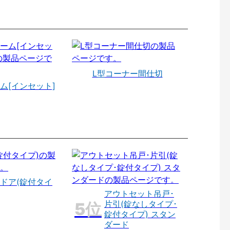
L型コーナー間仕切
ム[インセット]
ドア(錠付タイ
アウトセット吊戸･
片引(錠なしタイプ･
錠付タイプ) スタン
ダード