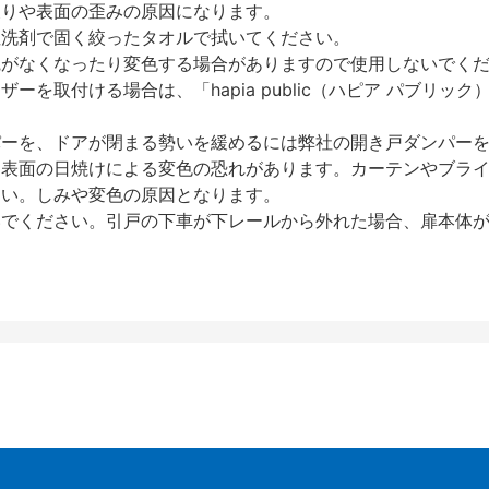
反りや表面の歪みの原因になります。
性洗剤で固く絞ったタオルで拭いてください。
艶がなくなったり変色する場合がありますので使用しないでく
を取付ける場合は、「hapia public（ハピア パブリ
パーを、ドアが閉まる勢いを緩めるには弊社の開き戸ダンパー
、表面の日焼けによる変色の恐れがあります。カーテンやブラ
さい。しみや変色の原因となります。
いでください。引戸の下車が下レールから外れた場合、扉本体