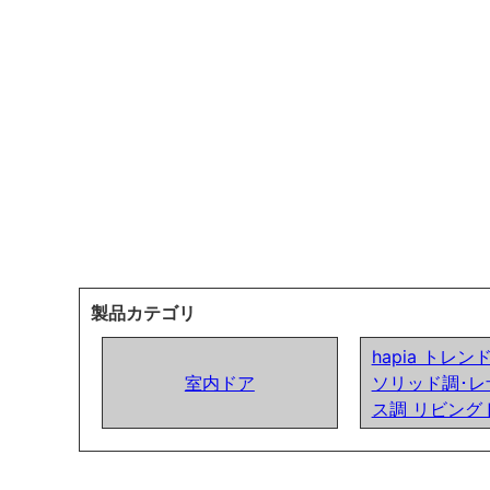
製品カテゴリ
hapia トレ
室内ドア
ソリッド調･レ
ス調 リビング