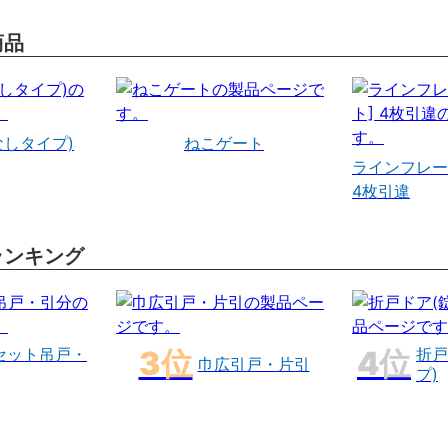
商品
なしタイプ)
ねこゲート
ラインフレー
4枚引違
ランキング
セット吊戸・
折戸
巾広引戸・片引
プ)