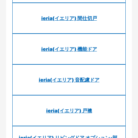
ieria(イエリア) 間仕切戸
ieria(イエリア) 機能ドア
ieria(イエリア) 音配慮ドア
ieria(イエリア) 戸襖
ieria(イエリア) リビングドア オプション･部