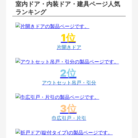
室内ドア・内装ドア・建具ページ人気
ランキング
片開きドア
アウトセット吊戸・引分
巾広引戸・片引