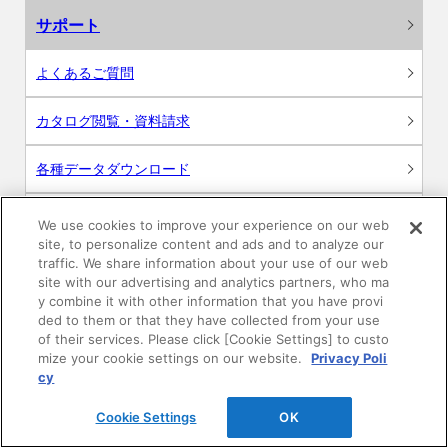
サポート
よくあるご質問
カタログ閲覧・資料請求
各種データダウンロード
WEB見積・各種シミュレーション
We use cookies to improve your experience on our web
site, to personalize content and ads and to analyze our
traffic. We share information about your use of our web
交換用部品の購入
site with our advertising and analytics partners, who ma
y combine it with other information that you have provi
修理・点検
ded to them or that they have collected from your use
of their services. Please click [Cookie Settings] to custo
mize your cookie settings on our website.
Privacy Poli
お問い合わせ
cy
ログイン
Cookie Settings
OK