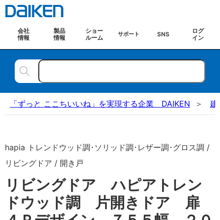
会社
製品
ショー
ログ
SNS
サポート
情報
情報
ルーム
イン
「ずっと ここちいいね」を実現する企業 DAIKEN
建
hapia トレンドウッド調･ソリッド調･レザー調･グロス調 /
リビングドア / 開き戸
リビングドア ハピアトレン
ドウッド調 片開きドア 扉