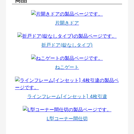
片開きドア
折戸ドア(錠なしタイプ)
ねこゲート
ラインフレーム[インセット] 4枚引違
L型コーナー間仕切