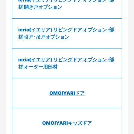
材 開き戸オプション
ieria(イエリア) リビングドア オプション･部
材 引戸･吊戸オプション
ieria(イエリア) リビングドア オプション･部
材 オーダー用部材
OMOIYARIドア
OMOIYARIキッズドア