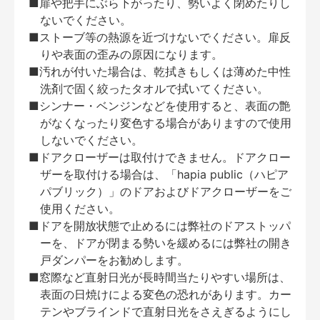
■扉や把手にぶら下がったり、勢いよく閉めたりし
ないでください。
■ストーブ等の熱源を近づけないでください。扉反
りや表面の歪みの原因になります。
■汚れが付いた場合は、乾拭きもしくは薄めた中性
洗剤で固く絞ったタオルで拭いてください。
■シンナー・ベンジンなどを使用すると、表面の艶
がなくなったり変色する場合がありますので使用
しないでください。
■ドアクローザーは取付けできません。ドアクロー
ザーを取付ける場合は、「hapia public（ハピア
パブリック）」のドアおよびドアクローザーをご
使用ください。
■ドアを開放状態で止めるには弊社のドアストッパ
ーを、ドアが閉まる勢いを緩めるには弊社の開き
戸ダンパーをお勧めします。
■窓際など直射日光が長時間当たりやすい場所は、
表面の日焼けによる変色の恐れがあります。カー
テンやブラインドで直射日光をさえぎるようにし