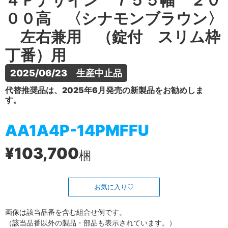
４Ｐデザイン ７５５幅 ２０
００高 〈シナモンブラウン〉
左右兼用 （錠付 スリム枠
丁番）用
2025/06/23　生産中止品
代替推奨品は、2025年6月発売の新製品をお勧めしま
す。
AA1A4P-14PMFFU
¥103,700
梱
お気に入り
画像は該当品番を含む組合せ例です。
（該当品番以外の製品・部品も表示されています。）