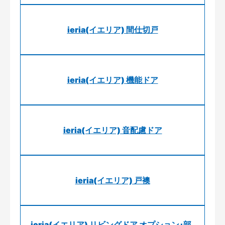
ieria(イエリア) 間仕切戸
ieria(イエリア) 機能ドア
ieria(イエリア) 音配慮ドア
ieria(イエリア) 戸襖
ieria(イエリア) リビングドア オプション･部