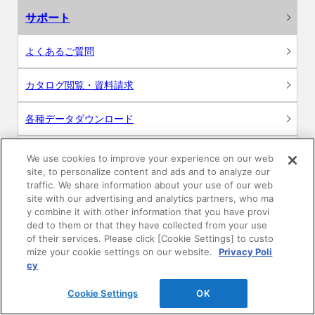
サポート
よくあるご質問
カタログ閲覧・資料請求
各種データダウンロード
WEB見積・各種シミュレーション
We use cookies to improve your experience on our web
site, to personalize content and ads and to analyze our
traffic. We share information about your use of our web
交換用部品の購入
site with our advertising and analytics partners, who ma
y combine it with other information that you have provi
修理・点検
ded to them or that they have collected from your use
of their services. Please click [Cookie Settings] to custo
mize your cookie settings on our website.
Privacy Poli
お問い合わせ
cy
ログイン
Cookie Settings
OK