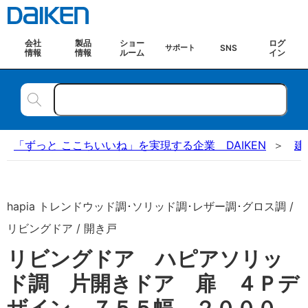
会社
製品
ショー
ログ
SNS
サポート
情報
情報
ルーム
イン
「ずっと ここちいいね」を実現する企業 DAIKEN
建
hapia トレンドウッド調･ソリッド調･レザー調･グロス調 /
リビングドア / 開き戸
リビングドア ハピアソリッ
ド調 片開きドア 扉 ４Ｐデ