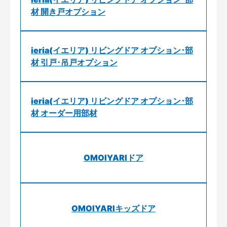
材 開き戸オプション
ieria(イエリア) リビングドア オプション･部
材 引戸･吊戸オプション
ieria(イエリア) リビングドア オプション･部
材 オーダー用部材
OMOIYARIドア
OMOIYARIキッズドア