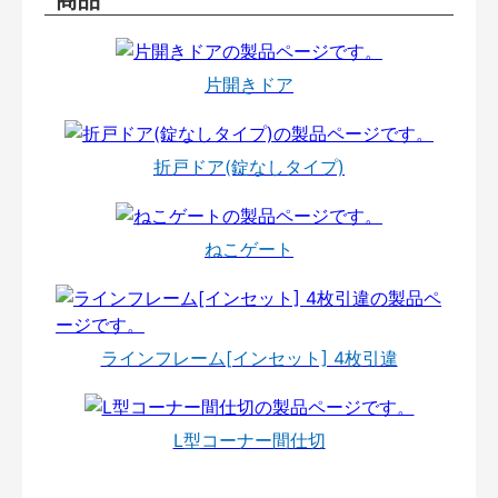
片開きドア
折戸ドア(錠なしタイプ)
ねこゲート
ラインフレーム[インセット] 4枚引違
L型コーナー間仕切