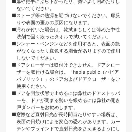
■扉や把手にぶら下がったり、勢いよく閉めたりし
ないでください。
■ストーブ等の熱源を近づけないでください。扉反
りや表面の歪みの原因になります。
■汚れが付いた場合は、乾拭きもしくは薄めた中性
洗剤で固く絞ったタオルで拭いてください。
■シンナー・ベンジンなどを使用すると、表面の艶
がなくなったり変色する場合がありますので使用
しないでください。
■ドアクローザーは取付けできません。ドアクロー
ザーを取付ける場合は、「hapia public（ハピア
パブリック）」のドアおよびドアクローザーをご
使用ください。
■ドアを開放状態で止めるには弊社のドアストッパ
ーを、ドアが閉まる勢いを緩めるには弊社の開き
戸ダンパーをお勧めします。
■窓際など直射日光が長時間当たりやすい場所は、
表面の日焼けによる変色の恐れがあります。カー
テンやブラインドで直射日光をさえぎるようにし