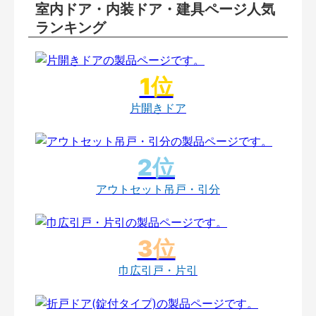
室内ドア・内装ドア・建具ページ人気
ランキング
片開きドア
アウトセット吊戸・引分
巾広引戸・片引