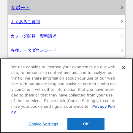
サポート
よくあるご質問
カタログ閲覧・資料請求
各種データダウンロード
WEB見積・各種シミュレーション
We use cookies to improve your experience on our web
site, to personalize content and ads and to analyze our
traffic. We share information about your use of our web
交換用部品の購入
site with our advertising and analytics partners, who ma
y combine it with other information that you have provi
修理・点検
ded to them or that they have collected from your use
of their services. Please click [Cookie Settings] to custo
mize your cookie settings on our website.
Privacy Poli
お問い合わせ
cy
ログイン
Cookie Settings
OK