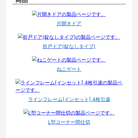
片開きドア
折戸ドア(錠なしタイプ)
ねこゲート
ラインフレーム[インセット] 4枚引違
L型コーナー間仕切