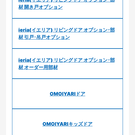
材 開き戸オプション
ieria(イエリア) リビングドア オプション･部
材 引戸･吊戸オプション
ieria(イエリア) リビングドア オプション･部
材 オーダー用部材
OMOIYARIドア
OMOIYARIキッズドア