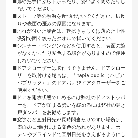
■扉や把手にぶら下がったり、勢いよく閉めたりし
ないでください。
■ストーブ等の熱源を近づけないでください。扉反
りや表面の歪みの原因になります。
■汚れが付いた場合は、乾拭きもしくは薄めた中性
洗剤で固く絞ったタオルで拭いてください。
■シンナー・ベンジンなどを使用すると、表面の艶
がなくなったり変色する場合がありますので使用
しないでください。
■ドアクローザーは取付けできません。ドアクロー
ザーを取付ける場合は、「hapia public（ハピア
パブリック）」のドアおよびドアクローザーをご
使用ください。
■ドアを開放状態で止めるには弊社のドアストッパ
ーを、ドアが閉まる勢いを緩めるには弊社の開き
戸ダンパーをお勧めします。
■窓際など直射日光が長時間当たりやすい場所は、
表面の日焼けによる変色の恐れがあります。カー
テンやブラインドで直射日光をさえぎるようにし