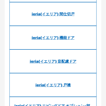
ieria(イエリア) 間仕切戸
ieria(イエリア) 機能ドア
ieria(イエリア) 音配慮ドア
ieria(イエリア) 戸襖
ieria(イエリア) リビングドア オプション･部