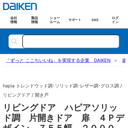
会社
製品
ショー
ログ
SNS
サポート
情報
情報
ルーム
イン
「ずっと ここちいいね」を実現する企業 DAIKEN
建
hapia トレンドウッド調･ソリッド調･レザー調･グロス調 /
リビングドア / 開き戸
リビングドア ハピアソリッ
ド調 片開きドア 扉 ４Ｐデ