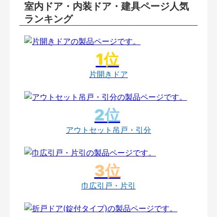
室内ドア・内装ドア・建具ページ人気
ランキング
片開きドア
アウトセット吊戸・引分
巾広引戸・片引