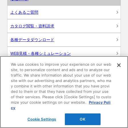
よくあるご質問
カタログ閲覧・資料請求
各種データダウンロード
WEB見積・各種シミュレーション
We use cookies to improve your experience on our web
交換用部品の購入
site, to personalize content and ads and to analyze our
traffic. We share information about your use of our web
修理・点検
site with our advertising and analytics partners, who ma
y combine it with other information that you have provi
ded to them or that they have collected from your use
お問い合わせ
of their services. Please click [Cookie Settings] to custo
mize your cookie settings on our website.
Privacy Poli
ログイン
cy
Cookie Settings
OK
建築・設計関係者様向けサイト