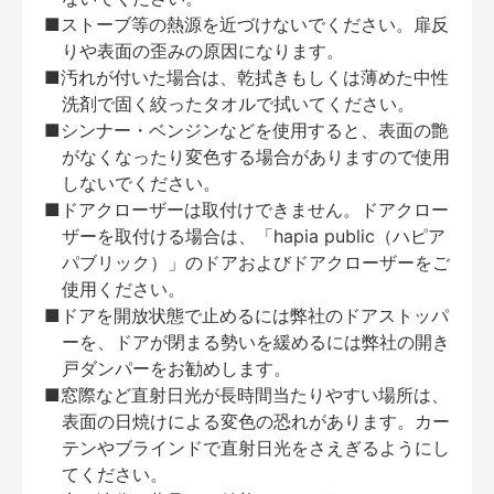
■ストーブ等の熱源を近づけないでください。扉反
りや表面の歪みの原因になります。
■汚れが付いた場合は、乾拭きもしくは薄めた中性
洗剤で固く絞ったタオルで拭いてください。
■シンナー・ベンジンなどを使用すると、表面の艶
がなくなったり変色する場合がありますので使用
しないでください。
■ドアクローザーは取付けできません。ドアクロー
ザーを取付ける場合は、「hapia public（ハピア
パブリック）」のドアおよびドアクローザーをご
使用ください。
■ドアを開放状態で止めるには弊社のドアストッパ
ーを、ドアが閉まる勢いを緩めるには弊社の開き
戸ダンパーをお勧めします。
■窓際など直射日光が長時間当たりやすい場所は、
表面の日焼けによる変色の恐れがあります。カー
テンやブラインドで直射日光をさえぎるようにし
てください。