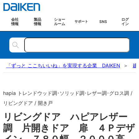
会社
製品
ショー
ログ
SNS
サポート
情報
情報
ルーム
イン
「ずっと ここちいいね」を実現する企業 DAIKEN
建
hapia トレンドウッド調･ソリッド調･レザー調･グロス調 /
リビングドア / 開き戸
リビングドア ハピアレザー
調 片開きドア 扉 ４Ｐデザ