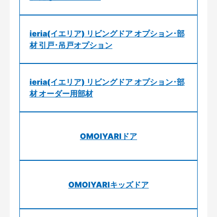
ieria(イエリア) リビングドア オプション･部
材 引戸･吊戸オプション
ieria(イエリア) リビングドア オプション･部
材 オーダー用部材
OMOIYARIドア
OMOIYARIキッズドア