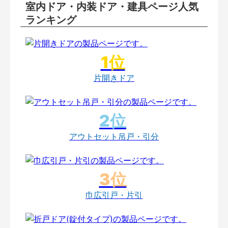
室内ドア・内装ドア・建具ページ人気
ランキング
片開きドア
アウトセット吊戸・引分
巾広引戸・片引