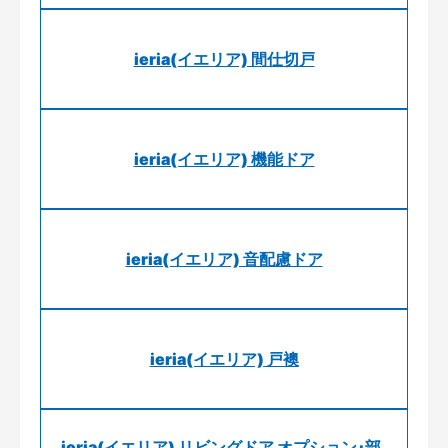
ieria(イエリア) 間仕切戸
ieria(イエリア) 機能ドア
ieria(イエリア) 音配慮ドア
ieria(イエリア) 戸襖
ieria(イエリア) リビングドア オプション･部