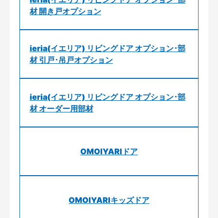
材 開き戸オプション
ieria(イエリア) リビングドア オプション･部
材 引戸･吊戸オプション
ieria(イエリア) リビングドア オプション･部
材 オーダー用部材
OMOIYARIドア
OMOIYARIキッズドア