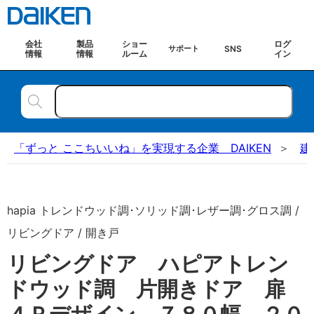
会社
製品
ショー
ログ
SNS
サポート
情報
情報
ルーム
イン
「ずっと ここちいいね」を実現する企業 DAIKEN
建
hapia トレンドウッド調･ソリッド調･レザー調･グロス調 /
リビングドア / 開き戸
リビングドア ハピアトレン
ドウッド調 片開きドア 扉