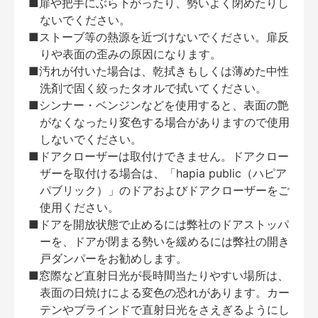
■扉や把手にぶら下がったり、勢いよく閉めたりし
ないでください。
■ストーブ等の熱源を近づけないでください。扉反
りや表面の歪みの原因になります。
■汚れが付いた場合は、乾拭きもしくは薄めた中性
洗剤で固く絞ったタオルで拭いてください。
■シンナー・ベンジンなどを使用すると、表面の艶
がなくなったり変色する場合がありますので使用
しないでください。
■ドアクローザーは取付けできません。ドアクロー
ザーを取付ける場合は、「hapia public（ハピア
パブリック）」のドアおよびドアクローザーをご
使用ください。
■ドアを開放状態で止めるには弊社のドアストッパ
ーを、ドアが閉まる勢いを緩めるには弊社の開き
戸ダンパーをお勧めします。
■窓際など直射日光が長時間当たりやすい場所は、
表面の日焼けによる変色の恐れがあります。カー
テンやブラインドで直射日光をさえぎるようにし