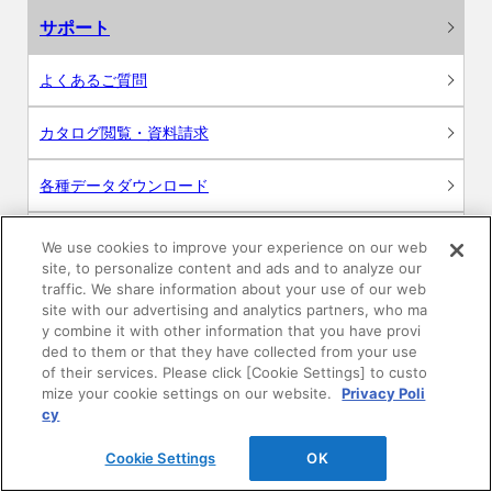
サポート
よくあるご質問
カタログ閲覧・資料請求
各種データダウンロード
WEB見積・各種シミュレーション
We use cookies to improve your experience on our web
site, to personalize content and ads and to analyze our
traffic. We share information about your use of our web
交換用部品の購入
site with our advertising and analytics partners, who ma
y combine it with other information that you have provi
修理・点検
ded to them or that they have collected from your use
of their services. Please click [Cookie Settings] to custo
mize your cookie settings on our website.
Privacy Poli
お問い合わせ
cy
ログイン
Cookie Settings
OK