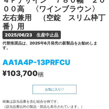
４Ｐデザイン ７８０幅 ２０
００高 〈ワインブラウン〉
左右兼用 （空錠 スリム枠丁
番）用
2025/06/23　生産中止品
代替推奨品は、2025年6月発売の新製品をお勧めしま
す。
AA1A4P-13PRFCU
¥103,700
梱
お気に入り
画像は該当品番を含む組合せ例です。
（該当品番以外の製品・部品も表示されています。）