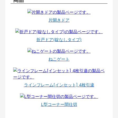
片開きドア
折戸ドア(錠なしタイプ)
ねこゲート
ラインフレーム[インセット] 4枚引違
L型コーナー間仕切