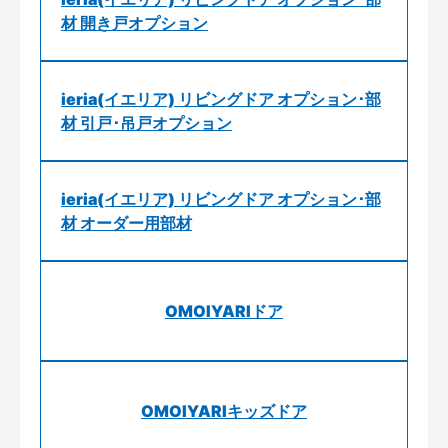
材 開き戸オプション
ieria(イエリア) リビングドア オプション･部
材 引戸･吊戸オプション
ieria(イエリア) リビングドア オプション･部
材 オーダー用部材
OMOIYARIドア
OMOIYARIキッズドア