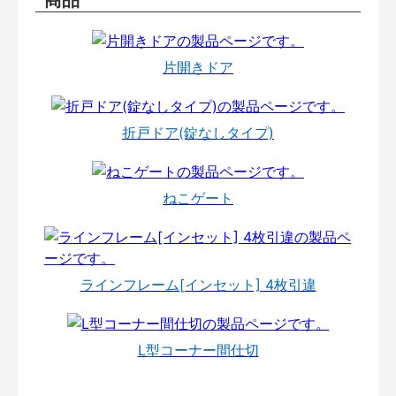
片開きドア
折戸ドア(錠なしタイプ)
ねこゲート
ラインフレーム[インセット] 4枚引違
L型コーナー間仕切