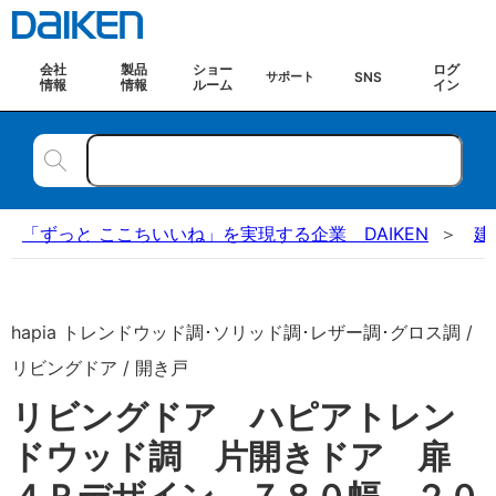
会社
製品
ショー
ログ
SNS
サポート
情報
情報
ルーム
イン
「ずっと ここちいいね」を実現する企業 DAIKEN
建
hapia トレンドウッド調･ソリッド調･レザー調･グロス調 /
リビングドア / 開き戸
リビングドア ハピアトレン
ドウッド調 片開きドア 扉