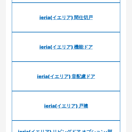
ieria(イエリア) 間仕切戸
ieria(イエリア) 機能ドア
ieria(イエリア) 音配慮ドア
ieria(イエリア) 戸襖
ieria(イエリア) リビングドア オプション･部