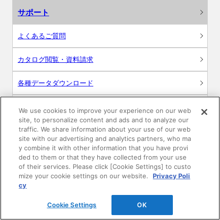
サポート
よくあるご質問
カタログ閲覧・資料請求
各種データダウンロード
WEB見積・各種シミュレーション
We use cookies to improve your experience on our web
site, to personalize content and ads and to analyze our
traffic. We share information about your use of our web
交換用部品の購入
site with our advertising and analytics partners, who ma
y combine it with other information that you have provi
修理・点検
ded to them or that they have collected from your use
of their services. Please click [Cookie Settings] to custo
mize your cookie settings on our website.
Privacy Poli
お問い合わせ
cy
ログイン
Cookie Settings
OK