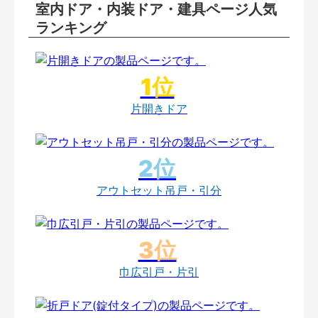
室内ドア・内装ドア・建具ページ人気
ランキング
片開きドア
アウトセット吊戸・引分
巾広引戸・片引