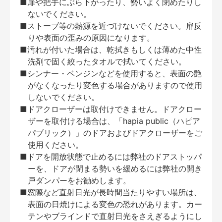
■扉や把手にぶら下がったり、勢いよく閉めたりし
ないでください。
■ストーブ等の熱源を近づけないでください。扉反
りや表面の歪みの原因になります。
■汚れが付いた場合は、乾拭きもしくは薄めた中性
洗剤で固く絞ったタオルで拭いてください。
■シンナー・ベンジンなどを使用すると、表面の艶
がなくなったり変色する場合がありますので使用
しないでください。
■ドアクローザーは取付けできません。ドアクロー
ザーを取付ける場合は、「hapia public（ハピア
パブリック）」のドアおよびドアクローザーをご
使用ください。
■ドアを開放状態で止めるには弊社のドアストッパ
ーを、ドアが閉まる勢いを緩めるには弊社の開き
戸ダンパーをお勧めします。
■窓際など直射日光が長時間当たりやすい場所は、
表面の日焼けによる変色の恐れがあります。カー
テンやブラインドで直射日光をさえぎるようにし