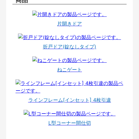
片開きドア
折戸ドア(錠なしタイプ)
ねこゲート
ラインフレーム[インセット] 4枚引違
L型コーナー間仕切