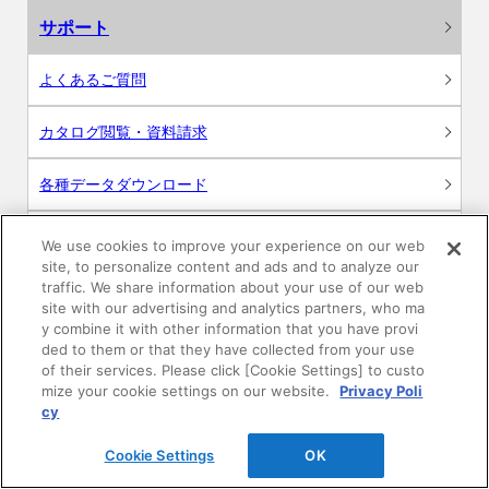
サポート
よくあるご質問
カタログ閲覧・資料請求
各種データダウンロード
WEB見積・各種シミュレーション
We use cookies to improve your experience on our web
site, to personalize content and ads and to analyze our
traffic. We share information about your use of our web
交換用部品の購入
site with our advertising and analytics partners, who ma
y combine it with other information that you have provi
修理・点検
ded to them or that they have collected from your use
of their services. Please click [Cookie Settings] to custo
mize your cookie settings on our website.
Privacy Poli
お問い合わせ
cy
ログイン
Cookie Settings
OK