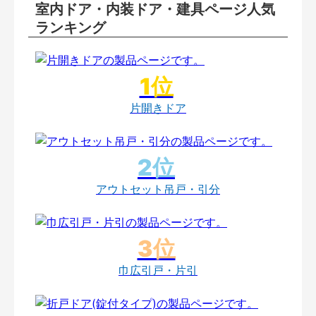
室内ドア・内装ドア・建具ページ人気
ランキング
片開きドア
アウトセット吊戸・引分
巾広引戸・片引