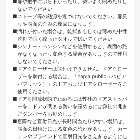
■扉や把手にぶら下がったり、勢いよく閉めたりし
ないでください。
■ストーブ等の熱源を近づけないでください。扉反
りや表面の歪みの原因になります。
■汚れが付いた場合は、乾拭きもしくは薄めた中性
洗剤で固く絞ったタオルで拭いてください。
■シンナー・ベンジンなどを使用すると、表面の艶
がなくなったり変色する場合がありますので使用
しないでください。
■ドアクローザーは取付けできません。ドアクロー
ザーを取付ける場合は、「hapia public（ハピア
パブリック）」のドアおよびドアクローザーをご
使用ください。
■ドアを開放状態で止めるには弊社のドアストッパ
ーを、ドアが閉まる勢いを緩めるには弊社の開き
戸ダンパーをお勧めします。
■窓際など直射日光が長時間当たりやすい場所は、
表面の日焼けによる変色の恐れがあります。カー
テンやブラインドで直射日光をさえぎるようにし