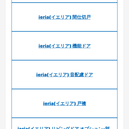
ieria(イエリア) 間仕切戸
ieria(イエリア) 機能ドア
ieria(イエリア) 音配慮ドア
ieria(イエリア) 戸襖
ieria(イエリア) リビングドア オプション･部