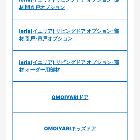
材 開き戸オプション
ieria(イエリア) リビングドア オプション･部
材 引戸･吊戸オプション
ieria(イエリア) リビングドア オプション･部
材 オーダー用部材
OMOIYARIドア
OMOIYARIキッズドア