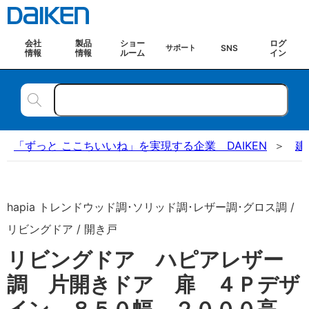
会社
製品
ショー
ログ
SNS
サポート
情報
情報
ルーム
イン
「ずっと ここちいいね」を実現する企業 DAIKEN
建
hapia トレンドウッド調･ソリッド調･レザー調･グロス調 /
リビングドア / 開き戸
リビングドア ハピアレザー
調 片開きドア 扉 ４Ｐデザ