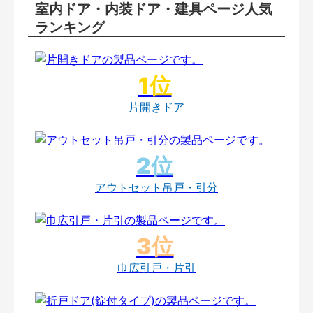
室内ドア・内装ドア・建具ページ人気
ランキング
片開きドア
アウトセット吊戸・引分
巾広引戸・片引