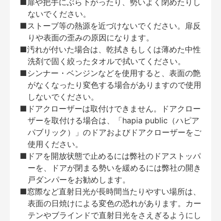
■扉や把手にぶら下がったり、勢いよく閉めたりし
ないでください。
■ストーブ等の熱源を近づけないでください。扉反
りや表面の歪みの原因になります。
■汚れが付いた場合は、乾拭きもしくは薄めた中性
洗剤で固く絞ったタオルで拭いてください。
■シンナー・ベンジンなどを使用すると、表面の艶
がなくなったり変色する場合がありますので使用
しないでください。
■ドアクローザーは取付けできません。ドアクロー
ザーを取付ける場合は、「hapia public（ハピア
パブリック）」のドアおよびドアクローザーをご
使用ください。
■ドアを開放状態で止めるには弊社のドアストッパ
ーを、ドアが閉まる勢いを緩めるには弊社の開き
戸ダンパーをお勧めします。
■窓際など直射日光が長時間当たりやすい場所は、
表面の日焼けによる変色の恐れがあります。カー
テンやブラインドで直射日光をさえぎるようにし