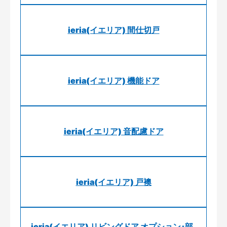
ieria(イエリア) 間仕切戸
ieria(イエリア) 機能ドア
ieria(イエリア) 音配慮ドア
ieria(イエリア) 戸襖
ieria(イエリア) リビングドア オプション･部