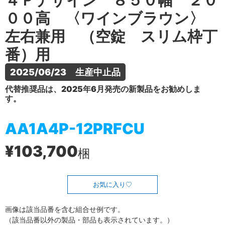
４Ｐデザイン ８５０幅 ２０
００高 〈ワインブラウン〉
左右兼用 （空錠 スリム枠丁
番）用
2025/06/23　生産中止品
代替推奨品は、2025年6月発売の新製品をお勧めしま
す。
AA1A4P-12PRFCU
¥103,700
梱
お気に入り
画像は該当品番を含む組合せ例です。
（該当品番以外の製品・部品も表示されています。）