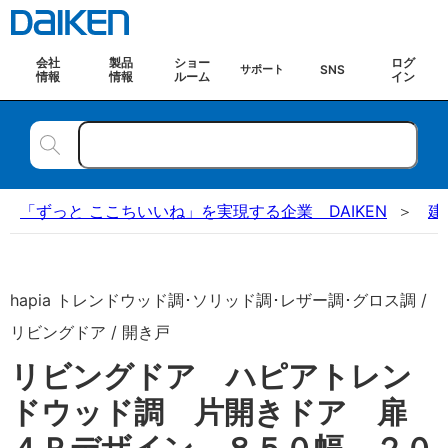
会社
製品
ショー
ログ
SNS
サポート
情報
情報
ルーム
イン
「ずっと ここちいいね」を実現する企業 DAIKEN
建
hapia トレンドウッド調･ソリッド調･レザー調･グロス調 /
リビングドア / 開き戸
リビングドア ハピアトレン
ドウッド調 片開きドア 扉