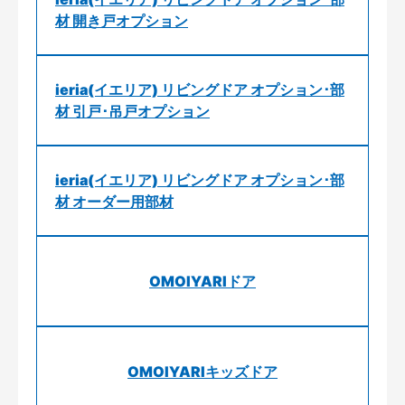
材 開き戸オプション
ieria(イエリア) リビングドア オプション･部
材 引戸･吊戸オプション
ieria(イエリア) リビングドア オプション･部
材 オーダー用部材
OMOIYARIドア
OMOIYARIキッズドア