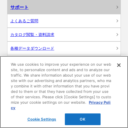
サポート
よくあるご質問
カタログ閲覧・資料請求
各種データダウンロード
WEB見積・各種シミュレーション
We use cookies to improve your experience on our web
site, to personalize content and ads and to analyze our
traffic. We share information about your use of our web
交換用部品の購入
site with our advertising and analytics partners, who ma
y combine it with other information that you have provi
修理・点検
ded to them or that they have collected from your use
of their services. Please click [Cookie Settings] to custo
mize your cookie settings on our website.
Privacy Poli
お問い合わせ
cy
ログイン
Cookie Settings
OK