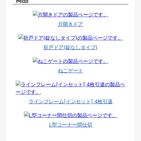
片開きドア
折戸ドア(錠なしタイプ)
ねこゲート
ラインフレーム[インセット] 4枚引違
L型コーナー間仕切