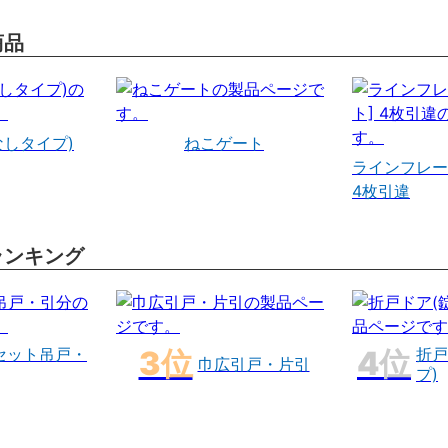
商品
なしタイプ)
ねこゲート
ラインフレー
4枚引違
ランキング
セット吊戸・
折戸
巾広引戸・片引
プ)