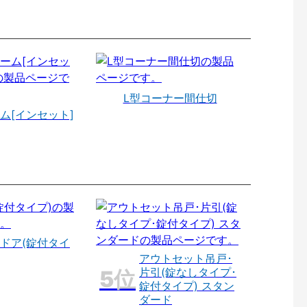
L型コーナー間仕切
ム[インセット]
ドア(錠付タイ
アウトセット吊戸･
片引(錠なしタイプ･
錠付タイプ) スタン
ダード