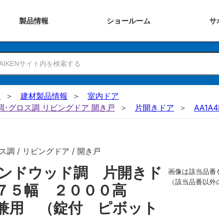
製品
情報
ショー
ルーム
サ
N
建材製品情報
室内ドア
ー調･グロス調 リビングドア 開き戸
片開きドア
AA1A4
調 / リビングドア / 開き戸
ンドウッド調 片開きド
画像は該当品番
（該当品番以外
８７５幅 ２０００高
兼用 （錠付 ピボット