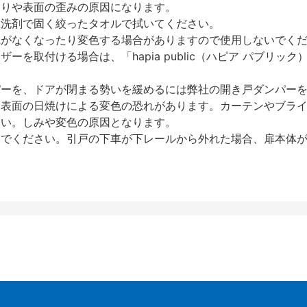
反りや表面の歪みの原因になります。
性洗剤で固く絞ったタオルで拭いてください。
艶がなくなったり変色する場合がありますので使用しないでく
を取付ける場合は、「hapia public（ハピア パブリ
パーを、ドアが閉まる勢いを緩めるには弊社の開き戸ダンパー
、表面の日焼けによる変色の恐れがあります。カーテンやブラ
さい。しみや変色の原因となります。
いでください。引戸の下車が下レールから外れた場合、扉本体