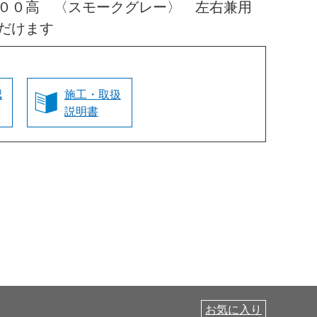
０００高 〈スモークグレー〉 左右兼用
だけます
認
施工・取扱
説明書
お気に入り