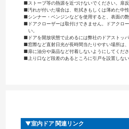
■ストーブ等の熱源を近づけないでください。扉
■汚れが付いた場合は、乾拭きもしくは薄めた中
■シンナー・ベンジンなどを使用すると、表面の
■ドアクローザーは取付けできません。ドアクローザー
い。
■ドアを開放状態で止めるには弊社のドアストッ
■窓際など直射日光が長時間当たりやすい場所は
■扉に油分や薬品など付着しないようにしてくだ
■上り口など段差のあるところに引戸を設置しな
室内ドア 関連リンク