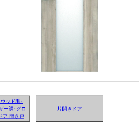
ンドウッド調･
ザー調･グロ
片開きドア
ドア 開き戸