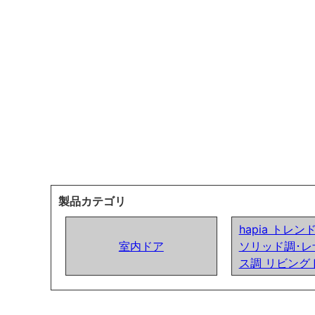
製品カテゴリ
hapia トレ
室内ドア
ソリッド調･レ
ス調 リビング