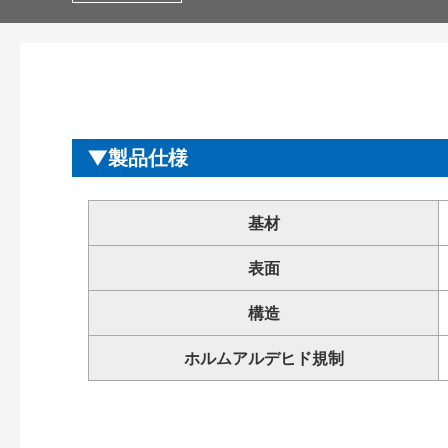
製品仕様
基材
表面
構造
ホルムアルデヒド規制