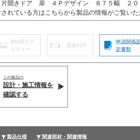
 片開きドア 扉 ４Ｐデザイン ８７５幅 ２
討されている方はこちらから製品の情報がご覧いた
BIM用テク
申請関係
図面PDF
スチャー
定書類
この製品の
設計・施工情報を
確認する
製品仕様
関連部材・関連情報