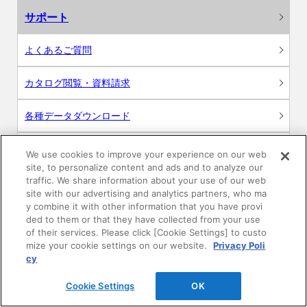
サポート
よくあるご質問
カタログ閲覧・資料請求
各種データダウンロード
WEB見積・各種シミュレーション
We use cookies to improve your experience on our web
site, to personalize content and ads and to analyze our
traffic. We share information about your use of our web
交換用部品の購入
site with our advertising and analytics partners, who ma
y combine it with other information that you have provi
修理・点検
ded to them or that they have collected from your use
of their services. Please click [Cookie Settings] to custo
mize your cookie settings on our website.
Privacy Poli
お問い合わせ
cy
ログイン
Cookie Settings
OK