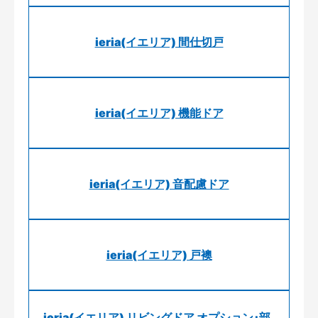
ieria(イエリア) 間仕切戸
ieria(イエリア) 機能ドア
ieria(イエリア) 音配慮ドア
ieria(イエリア) 戸襖
ieria(イエリア) リビングドア オプション･部