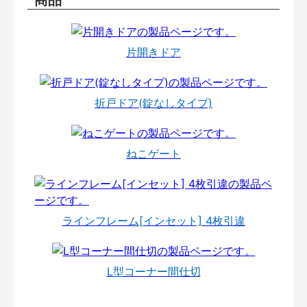
片開きドア
折戸ドア(錠なしタイプ)
ねこゲート
ラインフレーム[インセット] 4枚引違
L型コーナー間仕切