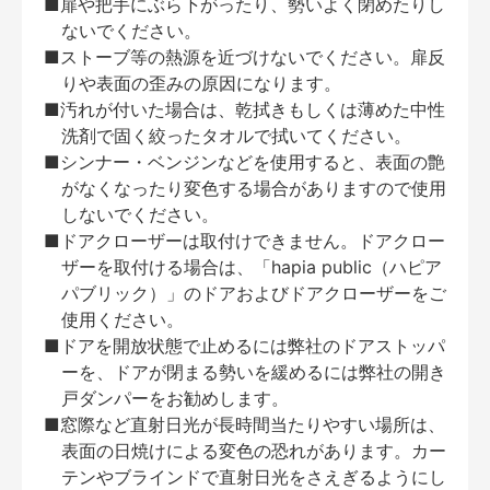
■扉や把手にぶら下がったり、勢いよく閉めたりし
ないでください。
■ストーブ等の熱源を近づけないでください。扉反
りや表面の歪みの原因になります。
■汚れが付いた場合は、乾拭きもしくは薄めた中性
洗剤で固く絞ったタオルで拭いてください。
■シンナー・ベンジンなどを使用すると、表面の艶
がなくなったり変色する場合がありますので使用
しないでください。
■ドアクローザーは取付けできません。ドアクロー
ザーを取付ける場合は、「hapia public（ハピア
パブリック）」のドアおよびドアクローザーをご
使用ください。
■ドアを開放状態で止めるには弊社のドアストッパ
ーを、ドアが閉まる勢いを緩めるには弊社の開き
戸ダンパーをお勧めします。
■窓際など直射日光が長時間当たりやすい場所は、
表面の日焼けによる変色の恐れがあります。カー
テンやブラインドで直射日光をさえぎるようにし