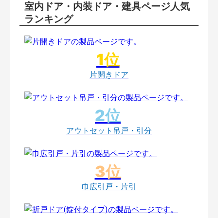
室内ドア・内装ドア・建具ページ人気
ランキング
片開きドア
アウトセット吊戸・引分
巾広引戸・片引