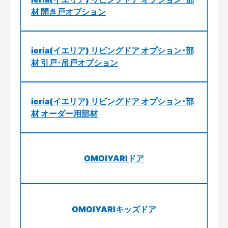
材 開き戸オプション
ieria(イエリア) リビングドア オプション･部
材 引戸･吊戸オプション
ieria(イエリア) リビングドア オプション･部
材 オーダー用部材
OMOIYARIドア
OMOIYARIキッズドア