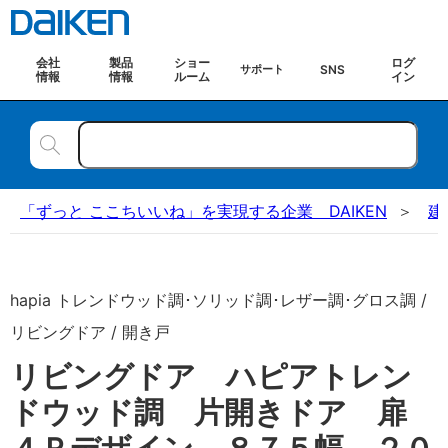
会社
製品
ショー
ログ
SNS
サポート
情報
情報
ルーム
イン
「ずっと ここちいいね」を実現する企業 DAIKEN
建
hapia トレンドウッド調･ソリッド調･レザー調･グロス調 /
リビングドア / 開き戸
リビングドア ハピアトレン
ドウッド調 片開きドア 扉