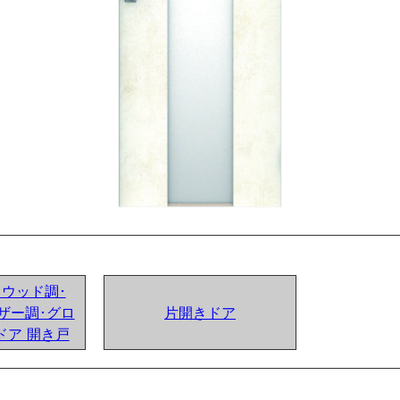
ンドウッド調･
ザー調･グロ
片開きドア
ドア 開き戸