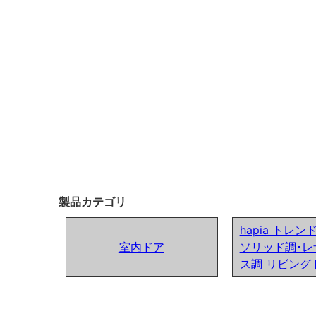
製品カテゴリ
hapia トレ
室内ドア
ソリッド調･レ
ス調 リビング