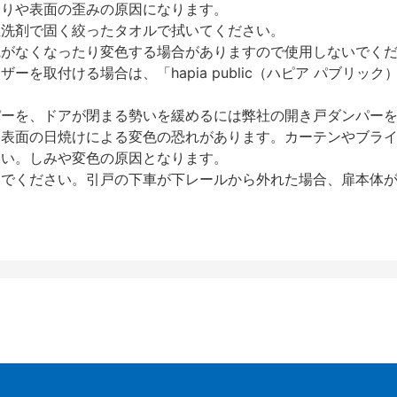
反りや表面の歪みの原因になります。
性洗剤で固く絞ったタオルで拭いてください。
艶がなくなったり変色する場合がありますので使用しないでく
を取付ける場合は、「hapia public（ハピア パブリ
パーを、ドアが閉まる勢いを緩めるには弊社の開き戸ダンパー
、表面の日焼けによる変色の恐れがあります。カーテンやブラ
さい。しみや変色の原因となります。
いでください。引戸の下車が下レールから外れた場合、扉本体