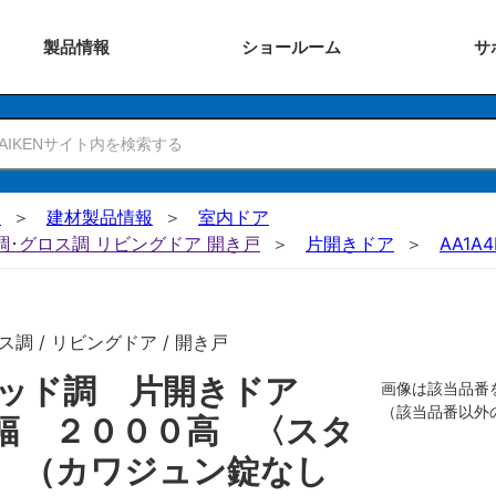
製品
情報
ショー
ルーム
サ
N
建材製品情報
室内ドア
ー調･グロス調 リビングドア 開き戸
片開きドア
AA1A4
調 / リビングドア / 開き戸
リッド調 片開きドア
画像は該当品番
（該当品番以外
幅 ２０００高 〈スタ
用 （カワジュン錠なし