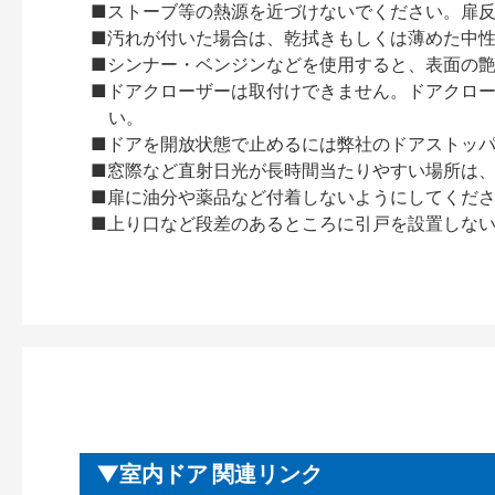
■ストーブ等の熱源を近づけないでください。扉
■汚れが付いた場合は、乾拭きもしくは薄めた中
■シンナー・ベンジンなどを使用すると、表面の
■ドアクローザーは取付けできません。ドアクローザー
い。
■ドアを開放状態で止めるには弊社のドアストッ
■窓際など直射日光が長時間当たりやすい場所は
■扉に油分や薬品など付着しないようにしてくだ
■上り口など段差のあるところに引戸を設置しな
室内ドア 関連リンク