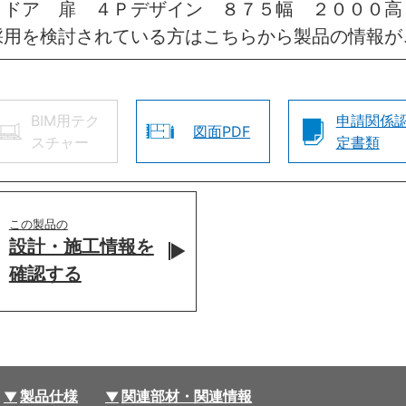
きドア 扉 ４Ｐデザイン ８７５幅 ２０００高
採用を検討されている方はこちらから製品の情報が
BIM用テク
申請関係
図面PDF
スチャー
定書類
この製品の
設計・施工情報を
確認する
製品仕様
関連部材・関連情報