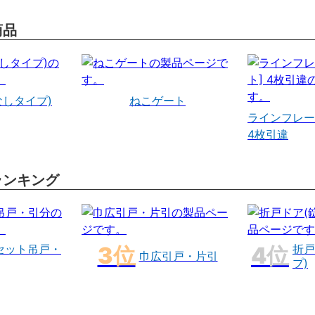
商品
なしタイプ)
ねこゲート
ラインフレー
4枚引違
ランキング
セット吊戸・
折戸
巾広引戸・片引
プ)