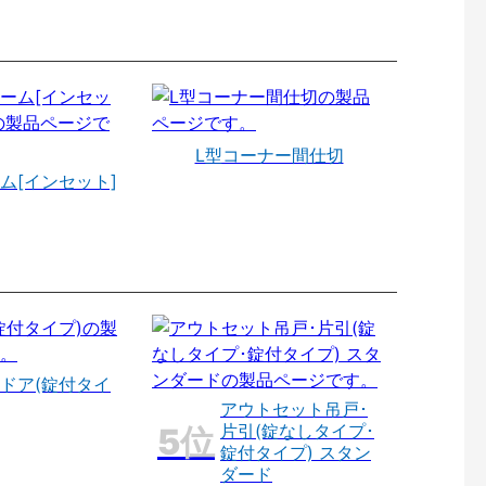
L型コーナー間仕切
ム[インセット]
ドア(錠付タイ
アウトセット吊戸･
片引(錠なしタイプ･
錠付タイプ) スタン
ダード