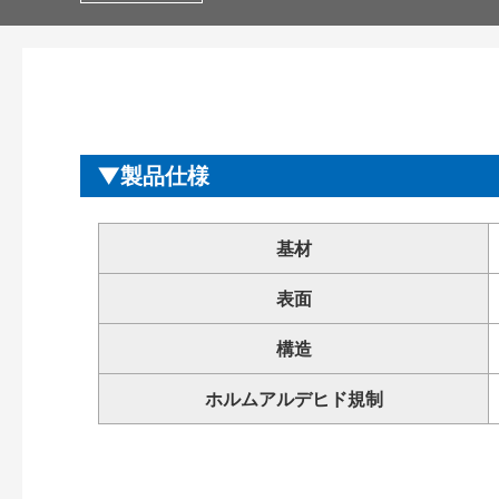
製品仕様
基材
表面
構造
ホルムアルデヒド規制