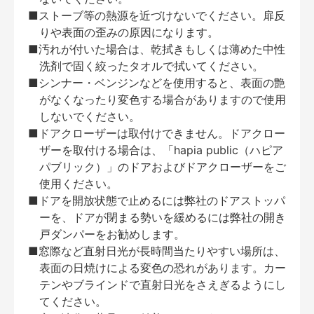
■ストーブ等の熱源を近づけないでください。扉反
りや表面の歪みの原因になります。
■汚れが付いた場合は、乾拭きもしくは薄めた中性
洗剤で固く絞ったタオルで拭いてください。
■シンナー・ベンジンなどを使用すると、表面の艶
がなくなったり変色する場合がありますので使用
しないでください。
■ドアクローザーは取付けできません。ドアクロー
ザーを取付ける場合は、「hapia public（ハピア
パブリック）」のドアおよびドアクローザーをご
使用ください。
■ドアを開放状態で止めるには弊社のドアストッパ
ーを、ドアが閉まる勢いを緩めるには弊社の開き
戸ダンパーをお勧めします。
■窓際など直射日光が長時間当たりやすい場所は、
表面の日焼けによる変色の恐れがあります。カー
テンやブラインドで直射日光をさえぎるようにし
てください。