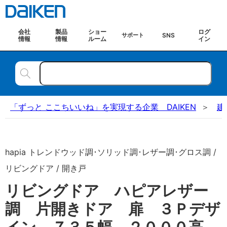
会社
製品
ショー
ログ
SNS
サポート
情報
情報
ルーム
イン
「ずっと ここちいいね」を実現する企業 DAIKEN
建
hapia トレンドウッド調･ソリッド調･レザー調･グロス調 /
リビングドア / 開き戸
リビングドア ハピアレザー
調 片開きドア 扉 ３Ｐデザ