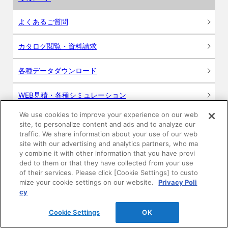
よくあるご質問
カタログ閲覧・資料請求
各種データダウンロード
WEB見積・各種シミュレーション
We use cookies to improve your experience on our web
交換用部品の購入
site, to personalize content and ads and to analyze our
traffic. We share information about your use of our web
修理・点検
site with our advertising and analytics partners, who ma
y combine it with other information that you have provi
ded to them or that they have collected from your use
お問い合わせ
of their services. Please click [Cookie Settings] to custo
mize your cookie settings on our website.
Privacy Poli
ログイン
cy
Cookie Settings
OK
建築・設計関係者様向けサイト