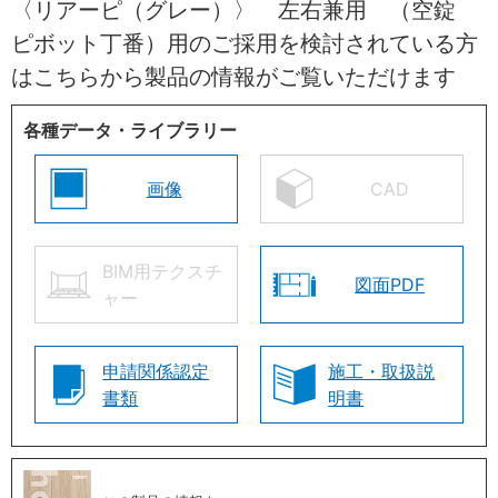
〈リアーピ（グレー）〉 左右兼用 （空錠
ピボット丁番）用のご採用を検討されている方
はこちらから製品の情報がご覧いただけます
各種データ・ライブラリー
画像
CAD
BIM用テクスチ
図面PDF
ャー
申請関係認定
施工・取扱説
書類
明書