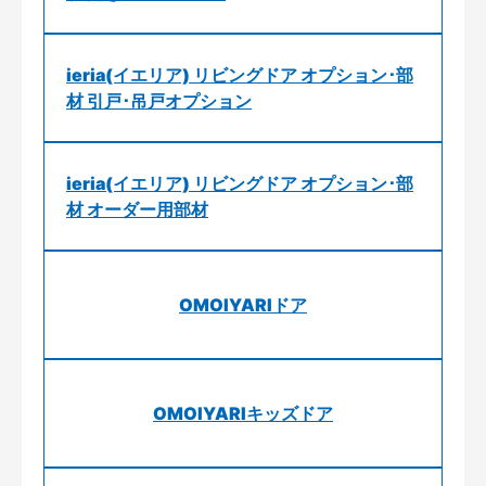
ieria(イエリア) リビングドア オプション･部
材 引戸･吊戸オプション
ieria(イエリア) リビングドア オプション･部
材 オーダー用部材
OMOIYARIドア
OMOIYARIキッズドア