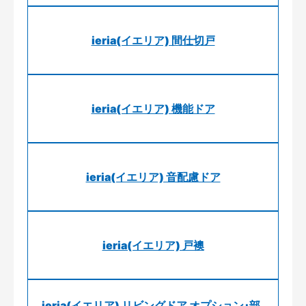
ieria(イエリア) 間仕切戸
ieria(イエリア) 機能ドア
ieria(イエリア) 音配慮ドア
ieria(イエリア) 戸襖
ieria(イエリア) リビングドア オプション･部