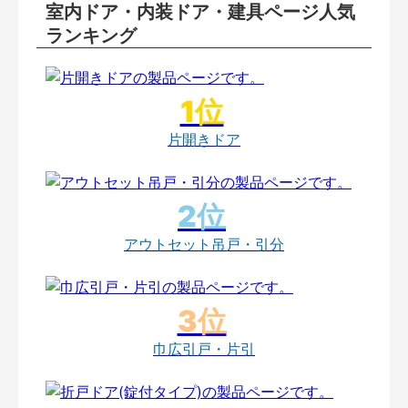
室内ドア・内装ドア・建具ページ人気
ランキング
片開きドア
アウトセット吊戸・引分
巾広引戸・片引