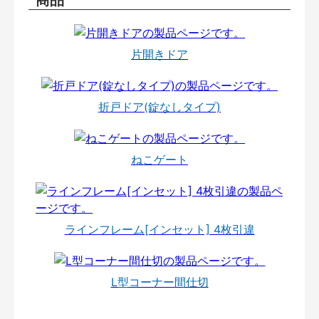
片開きドア
折戸ドア(錠なしタイプ)
ねこゲート
ラインフレーム[インセット] 4枚引違
L型コーナー間仕切