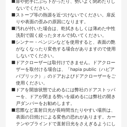
■扉や把手にぶら下がったり、勢いよく閉めたりし
ないでください。
■ストーブ等の熱源を近づけないでください。扉反
りや表面の歪みの原因になります。
■汚れが付いた場合は、乾拭きもしくは薄めた中性
洗剤で固く絞ったタオルで拭いてください。
■シンナー・ベンジンなどを使用すると、表面の艶
がなくなったり変色する場合がありますので使用
しないでください。
■ドアクローザーは取付けできません。ドアクロー
ザーを取付ける場合は、「hapia public（ハピア
パブリック）」のドアおよびドアクローザーをご
使用ください。
■ドアを開放状態で止めるには弊社のドアストッパ
ーを、ドアが閉まる勢いを緩めるには弊社の開き
戸ダンパーをお勧めします。
■窓際など直射日光が長時間当たりやすい場所は、
表面の日焼けによる変色の恐れがあります。カー
テンやブラインドで直射日光をさえぎるようにし