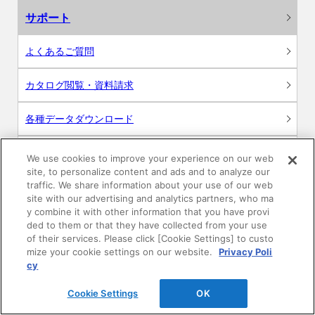
サポート
よくあるご質問
カタログ閲覧・資料請求
各種データダウンロード
WEB見積・各種シミュレーション
We use cookies to improve your experience on our web
site, to personalize content and ads and to analyze our
traffic. We share information about your use of our web
交換用部品の購入
site with our advertising and analytics partners, who ma
y combine it with other information that you have provi
修理・点検
ded to them or that they have collected from your use
of their services. Please click [Cookie Settings] to custo
mize your cookie settings on our website.
Privacy Poli
お問い合わせ
cy
ログイン
Cookie Settings
OK