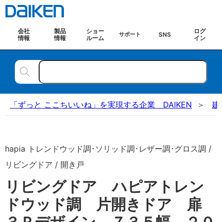
会社
製品
ショー
ログ
SNS
サポート
情報
情報
ルーム
イン
「ずっと ここちいいね」を実現する企業 DAIKEN
建
hapia トレンドウッド調･ソリッド調･レザー調･グロス調 /
リビングドア / 開き戸
リビングドア ハピアトレン
ドウッド調 片開きドア 扉