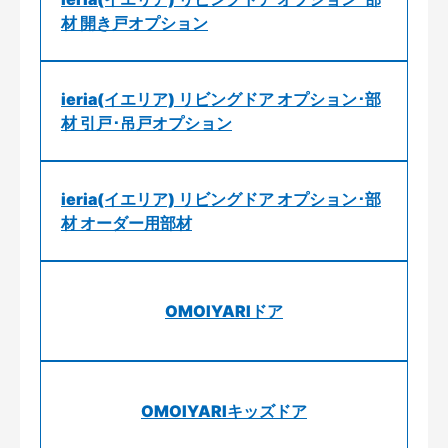
材 開き戸オプション
ieria(イエリア) リビングドア オプション･部
材 引戸･吊戸オプション
ieria(イエリア) リビングドア オプション･部
材 オーダー用部材
OMOIYARIドア
OMOIYARIキッズドア