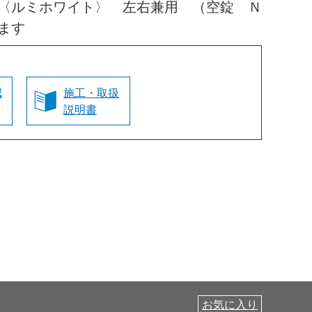
〈ルミホワイト〉 左右兼用 （空錠 Ｎ
ます
認
施工・取扱
説明書
お気に入り