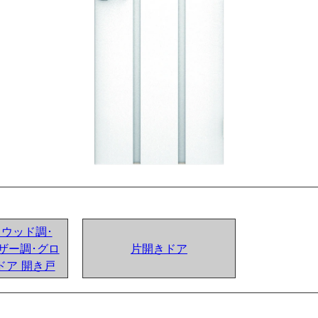
ンドウッド調･
ザー調･グロ
片開きドア
ドア 開き戸