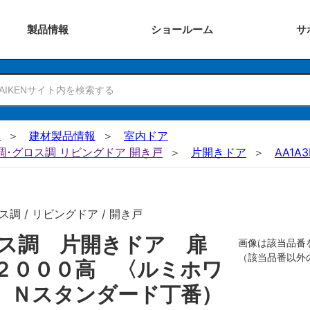
製品
情報
ショー
ルーム
サ
N
建材製品情報
室内ドア
ー調･グロス調 リビングドア 開き戸
片開きドア
AA1A3
調 / リビングドア / 開き戸
ロス調 片開きドア 扉
画像は該当品番
（該当品番以外
２０００高 〈ルミホワ
 Ｎスタンダード丁番）