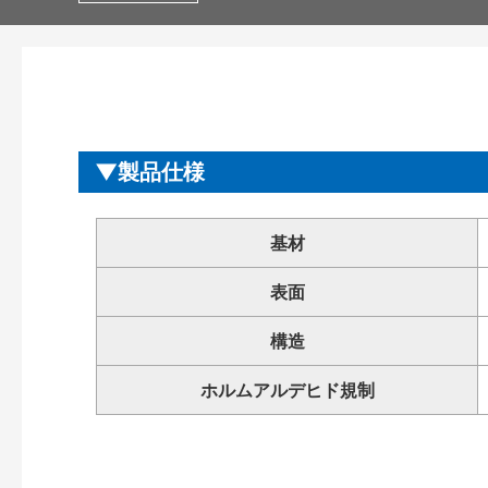
製品仕様
基材
表面
構造
ホルムアルデヒド規制