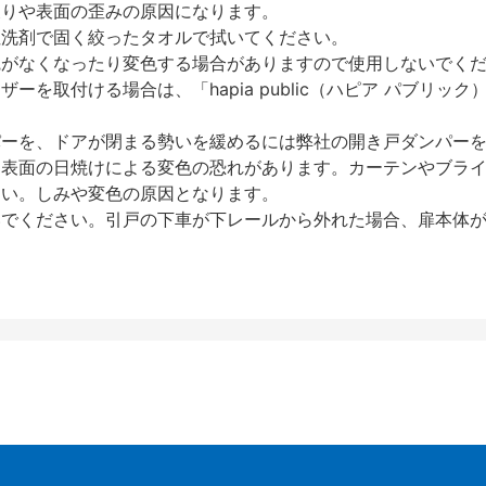
反りや表面の歪みの原因になります。
性洗剤で固く絞ったタオルで拭いてください。
艶がなくなったり変色する場合がありますので使用しないでく
を取付ける場合は、「hapia public（ハピア パブリ
パーを、ドアが閉まる勢いを緩めるには弊社の開き戸ダンパー
、表面の日焼けによる変色の恐れがあります。カーテンやブラ
さい。しみや変色の原因となります。
いでください。引戸の下車が下レールから外れた場合、扉本体