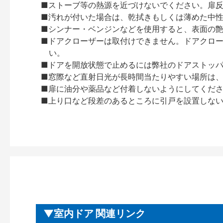
■ストーブ等の熱源を近づけないでください。扉
■汚れが付いた場合は、乾拭きもしくは薄めた中
■シンナー・ベンジンなどを使用すると、表面の
■ドアクローザーは取付けできません。ドアクローザー
い。
■ドアを開放状態で止めるには弊社のドアストッ
■窓際など直射日光が長時間当たりやすい場所は
■扉に油分や薬品など付着しないようにしてくだ
■上り口など段差のあるところに引戸を設置しな
室内ドア 関連リンク