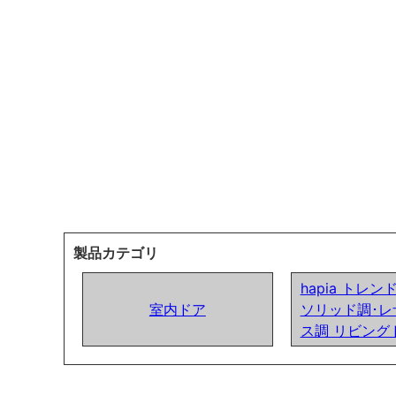
製品カテゴリ
hapia トレ
室内ドア
ソリッド調･レ
ス調 リビング