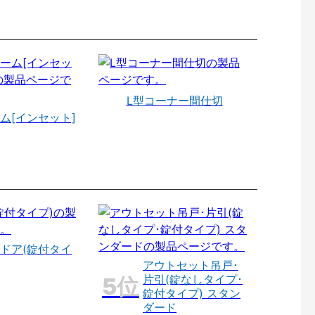
L型コーナー間仕切
ム[インセット]
ドア(錠付タイ
アウトセット吊戸･
片引(錠なしタイプ･
錠付タイプ) スタン
ダード