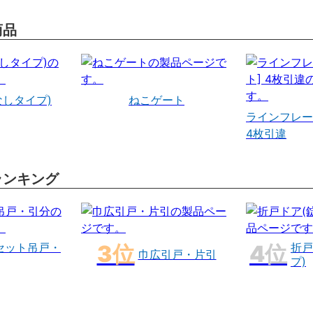
商品
なしタイプ)
ねこゲート
ラインフレー
4枚引違
ランキング
セット吊戸・
折戸
巾広引戸・片引
プ)